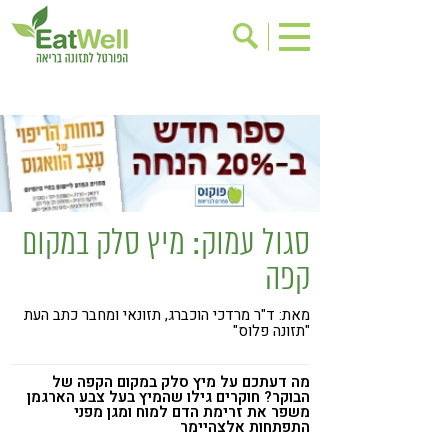
הרשמה לניוזלטר
אודות
בישול בריא
אינדקס עסקים
ריפוי ומניעת מחלות
בריאות האישה
תוספי תזונה
מתכוני בריאות
סגול עמוק: מיץ סלק במקום
אירועים
שינוי תזונתי
קפה
גישות בתזונה
דיאטה
מאת: ד"ר מרדכי הוכברג, תזונאי ומחבר כתב העת
ניקוי רעלים
מזונות על
"תזונה פלוס"
ילדים
תזונה וספורט
מה דעתכם על מיץ סלק במקום הקפה של
הפרעות קשב & ריכוז
אכילה רגשית
הבוקר? חוקרים גילו שהמיץ בעל צבע הארגמן
משפר את זרימת הדם למוח ומגן מפני
התפתחות אלצהיימר
רגישות לגלוטן
טעים להכיר