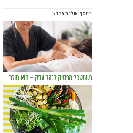
בנוסף אולי תאהב/י
כשמטפל מפסיק לנהל עסק – הוא חוזר
להיות מטפל