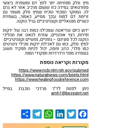
מיץ סלק מפחיתה יתר לחץ דם ומשפרת ביצועי
ספורטאים במידה כזו ששום מרכיב אחר לא גרם
לה. המחקר הנוכחי הוכיח שמיץ סלק משפר גם
זרימת דם למוח ובכך מסייע, כאמור, בשמירת
כשרים מנטאליים וקוגניטיביים בגיל הזקנה.
ידוע כיום שדיאטה שמכילה כמות רבה של ירקות
ופירות, רצוי אורגניים, עוזרת להאט את תהליכי
הזקנה לכל סוגיהם – גופניים, נפשיים וקוגניטיביים.
למיץ סלק, כמו גם לאכילת ירקות מכילי ניטרטים
כמו סלרי, כרוב וחסה, יכול להיות תפקיד חשוב
בשמירה מפני הידרדרות תפקודי המוח.
מקורות וקריאה נוספת
https://www.ncbi.nlm.nih.gov/pubmed
https://www.naturalnews.com/beets.html
https://www.healingfoodreference.com
ניתן לפנות לד"ר מרדכי הוכברג במייל
amh1@bezeqint.net
Share
Telegram
WhatsApp
LinkedIn
Twitter
Facebook