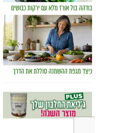
בודהה בול אורז מלא עם ירקות כבושים
ומקושקשת טופו
כיצד מגפת ההשמנה סוללת את הדרך
לאלצהיימר, והפתרון של הרפואה
האינטגרטיבית