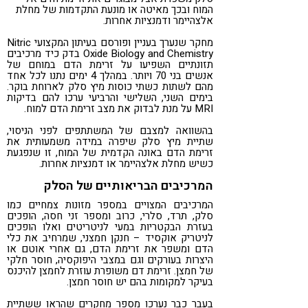
המוח ובכך מאיטה או מונעת התקדמות של מחלת
אלצהיימר ודמנציות אחרות.
מחקר שנערך בעניין ופורסם בעיתון המקצועי Nitric
Oxide Biology and Chemistry בדק כיד מרכיבים
תזונתיים השפיעו על זרימת הדם במוחם של
אנשים בני 70 ויותר. במהלך 4 ימים נתנו לכל אחד
מהם לשתות כשתי כוסות מיץ סלק לארוחת בוקר.
בימים השני, השלישי והרביעי ערכו להם בדיקות
MRI על מנת לבדוק את מצב זרימת הדם למוח.
בהשוואה למצבם של המשתתפים לפני הניסוי,
שתיית מיץ סלק שיפרה במידה משמעותית את
זרימת הדם באונה הקדמית של המוח, זו שנפגעת
כשיש מחלת אלצהיימר או דמנציות אחרות.
המרכיבים הבריאותיים של הסלק
המרכיבים המצויים במספר מזונות צמחיים כמו
סלק, תרד, סלרי, כרוב ומספר זני חסה, הופכים
בעזרת הבקטריות במעי לניטריטים ואלו הופכים
לניטריק אוקסיד – חנקן חמצני, שמרחיב את כלי
הדם ומשפר את זרימת הדם, גם אחרי אוטם או
היצרות בעורקים וגם במצבי היפוקסיה, חוסר חלקי
של חמצן. זרימת דם משופרת עוזרת לחמצן להיכנס
בעיקר למקומות בהם יש חוסר חמצן.
בעבר כבר נערכו מספר מחקרים שהראו ששתיית