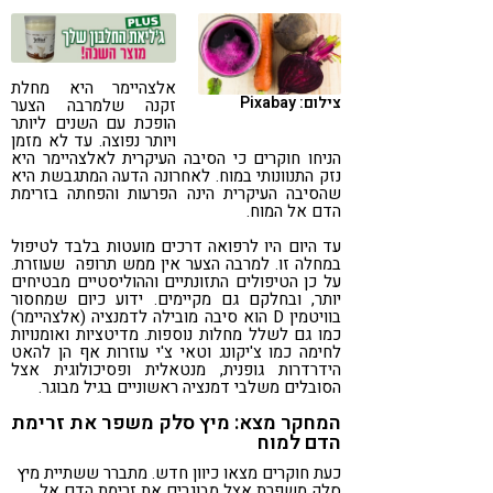
קורונה
טבעונות
אלצהיימר היא מחלת
צילום: Pixabay
זקנה שלמרבה הצער
הופכת עם השנים ליותר
ויותר נפוצה. עד לא מזמן
הניחו חוקרים כי הסיבה העיקרית לאלצהיימר היא
נזק התנוונותי במוח. לאחרונה הדעה המתגבשת היא
שהסיבה העיקרית הינה הפרעות והפחתה בזרימת
הדם אל המוח.
עד היום היו לרפואה דרכים מועטות בלבד לטיפול
במחלה זו. למרבה הצער אין ממש תרופה שעוזרת.
על כן הטיפולים התזונתיים וההוליסטיים מבטיחים
יותר, ובחלקם גם מקיימים. ידוע כיום שמחסור
בוויטמין D הוא סיבה מובילה לדמנציה (אלצהיימר)
כמו גם לשלל מחלות נוספות. מדיטציות ואומנויות
לחימה כמו צ'יקונג וטאי צ'י עוזרות אף הן להאט
הידרדרות גופנית, מנטאלית ופסיכולוגית אצל
הסובלים משלבי דמנציה ראשוניים בגיל מבוגר.
המחקר מצא: מיץ סלק משפר את זרימת
הדם למוח
כעת חוקרים מצאו כיוון חדש. מתברר ששתיית מיץ
סלק משפרת אצל מבוגרים את זרימת הדם אל