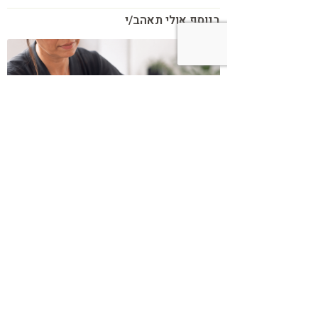
בנוסף אולי תאהב/י
כשמטפל מפסיק לנהל עסק – הוא חוזר
להיות מטפל