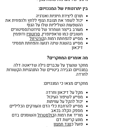
בין יתרונותיו של המגנזיום:
תורם ליצירת חיוניות ואנרגיה
יכול לשפר את תגובת הגוף ללחץ ולהפחית את
ההשפעות השליליות שלו על הגוף
מעורב בייצור ושחרור של נוירוטרנסמיטורים
חשובים כמו נוראפינפרין,
סרוטונין
ודופמין
מסייע להפחתת רמות ה
קורטיזול
מסייע בהשגת שינה רגועה והפחתת תסמיני
דיכאון
מה אומרים המחקרים?
מחקר שנערך על עכברים גילה שדיאטה דלה
במגנזיום הגבירה ביטויים של התנהגויות הקשורות
לחרדה.
מחקרים מצאו כי המגנזיום:
מקל על דיכאון וחרדה
מסייע לשיפור העיכול
יכול להקל על עוויתות
מסייע להרחבת כלי הדם והעורקים הכליליים
מספק הקלה בכאב
מוריד את רמות ה
כולסטרול
והשומנים בדם
מונע קרישת דם
פועל כ
נוגד חמצון