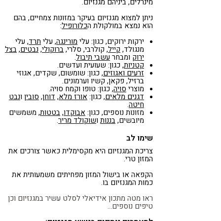
מינרלים, ביניהם מגנזיום.
ניתן למצוא מגנזיום בעיקר במזונות צמחיים, בהם
הוא נמצא במולקולת ה
כלורופיל
:
ירקות ירוקים, כגון: עלי
מורינגה
, עלי
תרד
, עלי
מנגולד,
קייל
, קולרבי, סלרי,
ברוקולי
,
נבטים
,
בצל
ירוק
ומבחר
עשבי תיבול
.
קטניות
, כגון: שעועית ועדשים.
זרעים ואגוזים
, כגון: שומשום, שקדים, אגוזי
ברזיל, פקאן, קשיו וערמונים.
מוצרי
סויה
, כגון: טופו וקמח סויה.
דגנים מלאים
, כגון:
אורז מלא
,
דוחן
,
סובין
ו
נבט
חיטה
.
מזונות נוספים, כגון:
אבוקדו
,
בטטות
, משמשים
מיובשים,
בננות
ו
שוקולד מריר
.
שימו לב
צריכת המגנזיום היא מקסימלית כאשר צורכים את
המזון טרי.
הקפאה או בישול המזון מפחיתים משמעותית את
כמות המגנזיום בו.
ראו מטה מתכון אידיאלי לסלט עשיר במגנזיום וכן
טיפים נוספים…