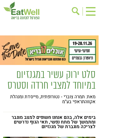
הרשמה לניוזלטר
אודות
בישול בריא
אינדקס עסקים
ריפוי ומניעת מחלות
בריאות האישה
תוספי תזונה
מתכוני בריאות
סלט ירוק עשיר במגנזיום
אירועים
שינוי תזונתי
במיוחד למצבי חרדה וסטרס
גישות בתזונה
דיאטה
מאת: תמרה צוברי - נטורופתית, מייסדת ומנהלת
ניקוי רעלים
מזונות על
אקווהתראפי בע"מ
ילדים
תזונה וספורט
בימים אלה, בהם אנחנו חשופים למצב מוגבר
הפרעות קשב & ריכוז
אכילה רגשית
ומתמשך של מתח נפשי, תאי הגוף נדרשים
לצריכה מוגברת של מגנזיום
רגישות לגלוטן
טעים להכיר