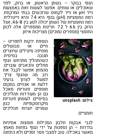
הגוף בבוקר – בשתן הראשון, או ברוק, לפני
שאוכלים או שותים. אפשר לעשות זאת באמצעות
נייר pH או נייר לקמוס שרוכשים בבתי המרקחת.
רמת החומציות (pH) בגוף היא 7.4 והיא נייטרלית.
רמת החומציות של השתן יכולה לנוע בין 4.6-8, ושל
הרוק בין 6.6 ל 7.2. חריגות ממספרים אלה לכוון
החומצי (מספרים נמוכים) מצריכות איזון.
הוספת ירקות לתפריט –
חיים או מבושלים
מוסיפה מינרלים שיוצרים
תגובה בסיסית.
כשהתהליך מתרחש הגוף
מחלים והכאבים עוברים.
מהמזון אפשר לקבל את
רוב מה שהגוף צריך.
למשל לצרוך גרעיני
דלעת או אגוזים במקום
תוספים. פטריות מאכל
גם הן מעודדות תהליכים
בסיסיים. לעומתן פטריות
צילום: unsplash
מיקרוסקופיות כגון
שמרים יוצרות תהליכים
חומציים.
לגבי אבקות חלבון המכילות חומצות אמיניות
בודדות – הן נספגות על ידי הגוף בפחות מאמץ
מאשר באכילה. טוב למצבי חסר זמניים ולא כתזונה