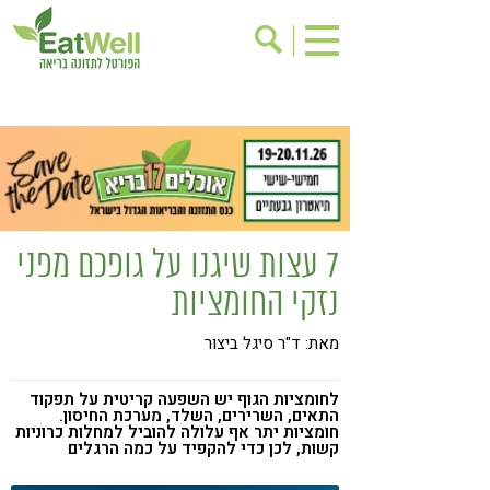
הרשמה לניוזלטר
אודות
בישול בריא
אינדקס עסקים
ריפוי ומניעת מחלות
בריאות האישה
תוספי תזונה
מתכוני בריאות
7 עצות שיגנו על גופכם מפני
אירועים
שינוי תזונתי
נזקי החומציות
גישות בתזונה
דיאטה
מאת: ד"ר סיגל ביצור
ניקוי רעלים
מזונות על
ילדים
תזונה וספורט
לחומציות הגוף יש השפעה קריטית על תפקוד
התאים, השרירים, השלד, מערכת החיסון.
חומציות יתר אף עלולה להוביל למחלות כרוניות
הפרעות קשב & ריכוז
אכילה רגשית
קשות, לכן כדי להקפיד על כמה הרגלים
רגישות לגלוטן
טעים להכיר