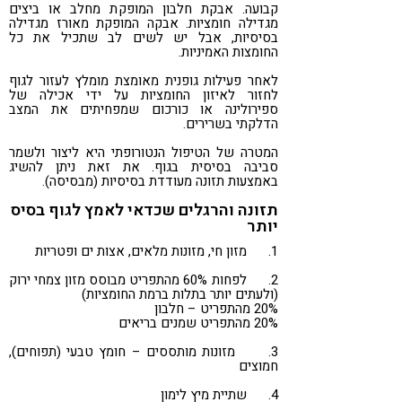
קבועה. אבקת חלבון המופקת מחלב או ביצים
מגדילה חומציות. אבקה המופקת מאורז מגדילה
בסיסיות, אבל יש לשים לב שתכיל את כל
החומצות האמיניות.
לאחר פעילות גופנית מאומצת מומלץ לעזור לגוף
לחזור לאיזון החומציות על ידי אכילה של
ספירולינה או כורכום שמפחיתים את המצב
הדלקתי בשרירים.
המטרה של הטיפול הנטורופתי היא ליצור ולשמר
סביבה בסיסית בגוף. את זאת ניתן להשיג
באמצעות תזונה מעודדת בסיסיות (מבסיסה).
תזונה והרגלים שכדאי לאמץ לגוף בסיס
יותר
1. מזון חי, מזונות מלאים, אצות ים ופטריות
2. לפחות 60% מהתפריט מבוסס מזון צמחי ירוק
(ולעתים יותר בתלות ברמת החומציות)
20% מהתפריט – חלבון
20% מהתפריט שמנים בריאים
3. מזונות מותססים – חומץ טבעי (תפוחים),
חמוצים
4. שתיית מיץ לימון