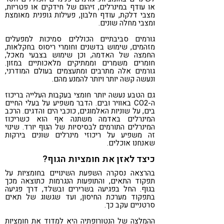
או עודף במינרלים, זיהום של חידקים או פטריות,
מצבי דלקת, עודף חלבון, פעילות גופנית מאומצת
ומצבי מחלה שונים.
גורמים סביבתיים הכוללים סמיכות למפעלים
מזהמים, שימוש בדשנים וחומרי ריסוס בחקלאות,
החמצה של האדמה, וכן שימוש בצבעי מאכל,
חומרים משמרים וממתיקים מלאכותיים במזון.
גורמים אלה מתרבים ומתעצמים בעולם המודרני,
ונעשה קשה יותר ויותר להמנע מהם.
גם הטבע נעשה יותר חומצי בעקבות העלייה בריכוז
ה-CO2 באוויר ובים. הדבר משפיע על בעלי החיים
בים, על שוניות האלמוגים, כוכבי הים והדגים. הרכב
המינרלים באדמה משתנה אף הוא כשריכוז
המינרלים התורמים לבסיסיות של הגוף יורד. שינוי
זה משפיע על ריכוזי מינרלים שונים בירקות
שאנחנו אוכלים.
כיצד לאזן את חומציות הגוף?
בהרצאה נסקרה השפעת השינויים בחומציות על
תפקוד התאים, והתופעות הנגרמות כתוצאה מכך
בגוף. החל בפגיעה בשרירים ובשלד, דרך פגיעה
בתפקוד מערכת החיסון, ועד שגשוג של תאים
סרטניים עקב כך.
ההמלצה של הנטורופתיה היא למדוד את חומציות