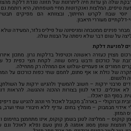
קת שלה הן עדות חיה ליתרונות של תזונה נוגדת דלקת מהצו
ת טיפים, המלצות ואנקדוטות מחיי משפחתה, היא רותמת גם
 יוסי שבח לקרש החיתוך, ובצוותא הם מפיקים תבשיל
-דלקתיים מעוררי תיאבון.
מבחר פנינים ממטבחה ומניסיונה של פיליס גלזר, המעידה שלא
צה על שום דבר שלא ניסתה על הבנות שלה.
ים למניעת דלקת
רכום מצוין כעזרה ראשונה וכטיפול בדלקות גרון. מתכון איורוו
ובת של כורכום ודבש ביחס שווה. לקחת חצי כפית כל ש
רים חמורים או פעמיים-שלוש אם המחלה רק מתחילה.
מקרה של נזלת או אף סתום, לחמם שתי כפות כורכום על המח
 ולנשום.
דים סרבני ירקות – חשוב להמשיך ולהגיש ירקות על השולחן,
א אוכלים. כדאי לגוון בצורות ההכנה וההגשה. להראות דו
ת. בסוף הם יאכלו…
ובית וברוקולי – בארה"ב מקובל לאכול חי ונהוג להגיש עם דיפים
י אידוי מבמבוק – מומלץ בחום. עדיף ללא חיבורי שתי וערב, 
 המזון.
ן קוקוס – ממליצה לטגן בשמן קוקוס, אינו מתחמצן בחימום וא
מכיל חומצות שומן מסוג אומגה 6, נותן טעם נפלא לאוכל וג
ון. טוב לעור הפנים והידיים. מה צריך יותר מזה?