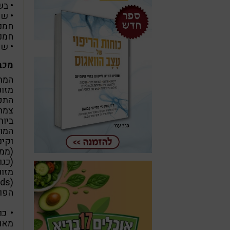
• בש
חמני
חמני
• שו
מכב
המת
מזונ
התפ
צמחו
ביו
המומ
וקינ
(ממש
(כגו
מזונ
הפוע
• כו
מאו