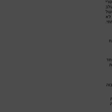
טרי
שלב
 של
 לא
תי.
ח
חד
ת
וה
ה