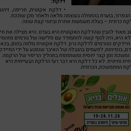
דלקת:
• דלקת אקוטית, חריפה, זיהומ
הגפרור, בוערת בהתחלה בעוצמה מלאה ולאחר מכן שוככת.
קת כרונית – בעלת משמעות אחרת וביטוי קצת שונה.
 מאוד להבין שהדלקת האקוטית היא בעדנו. היא מצילה את חיינ
א היא, היה לגוף קשה להתמודד עם פלישה של גורמים מזהמי
חיידקים הגורמים לדלקת גרון. דלקת אקוטית מלווה בחום, בכאב
ם, בנפיחות, לפעמים בהגבלה של האיבר שנפגע על ידי החיידק.
נמשכת זמן קצר יחסית ומשתתפת בתהליך הריפוי של הרקמה. 
ית וחיונית. לא כל דלקת היא דבר רע! הדלקת הבעייתית היא
קת המתמשכת, הכרונית.