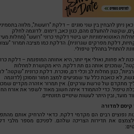
כאן ניתן להבחין בין שני סוגים – דלקת "רועשת", מלווה בתסמיני
ם, שקשה להתעלם מהם, כגון כאב, דימום. לדוגמה לחלק
לות האוטואימוניות יש ביטוי דלקתי כרוני "רועש" (מחלות מעי
יות, דלקת מפרקים שגרונית). הדלקת כמו מציבה תמרור "עצור
ונת להתחיל בתהליך טיפולי.
נת לא פחות, ואולי אף יותר, היא אחותה המופנמת – דלקת כרונ
טה", שמכנים אותה גם תת דלקת. היא מקושרת למחלות
ביות", כגון מחלות לב וכלי דם, סוכרת. דלקת כרונית "שקטה" לא
שת, לא כואבת כלל עד שמגיעים למצב חמור ומסוכן (לדוגמה
ך מתקדם של טרשת עורקים). אין תמרור אזהרה מקדים שמכוו
ת טיפול. כדי להתמודד איתה חשוב מאוד לשפר את אורח החי
ד מועד, ובין היתר לעשות שינויים תזונתיים.
 קיסם למדורה
ות נפוצים רבים הם מקדמי דלקת. כדאי להרחיק אותם מהתפ
לצמצם את תדירות הצריכה שלהם. לפניכם מספר מלבי דל
ים: