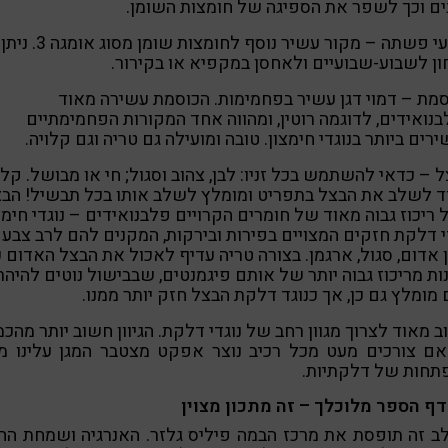
ם וכך לשפר את הספיגה של חומצות השומן.
• זרעי פשתה – מקור עשיר נוסף לחומצות שומן מסוג אומגה 3. ניתן
ן לשבוע-שבועיים ולאחסן במקפיא או בקירור.
סמת – דמוי דגן עשיר בפחמימות. הכוסמת עשירה מאוד
נואידים, לדוגמה רוטין, ומהווה אחד המקורות הפחמימתיים
רים ביותר בנוגדי חימצון. טובה ומועילה גם טריה וגם קלויה.
ל – כדאי להשתמש בכל זניו: לבן, צהוב וסגול; חי או מבושל. קל
 לשלב את הבצל בתפריט ומומלץ לשלב אותו בכל תבשיל! הב
 ריכוז גבוה מאוד של חומרים הקרויים פלבנואידים – נוגדי חימצו
י דלקת חזקים המצויים בפירות ובירקות, המקנים להם לרב צבע
ן אדום, סגול, ארגמן. בצורה טריה עדיף לאכול את הבצל האדום כ
ות מריכוז גבוה יותר של אותם פיגמנטים, שבבישול נוטים להיהר
מומלץ גם כן, אך כנוגד דלקת הבצל חזק יותר ממנו.
 מאוד לצרוך מגוון רחב של נוגדי דלקת. הגיוון חשוב יותר מהכמ
אם צורכים מעט מכל רכיב נוצר אפקט מצטבר המגן עלינו מפ
תחות של דלקתיות.
ף הספר מלוכלך – זה מתכון מצוין
 זה תופסת את מרכז הבמה פיליס גלזר. האנרגיה ושמחת הח