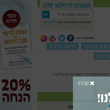
הצטרפו לניוזלטר שלנו
לחצו כאן
לעדכונים בנושאים מסוימים,
Eatwell ברשת
ישות בתזונה
רפואה טבעית
ירועים
יקורת מסעדות |
ויטמינים ומינרלים |
סגירה
ו!
אירועים