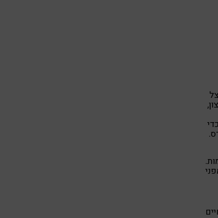
צל
ן,
די
ס.
ות.
ני
יים