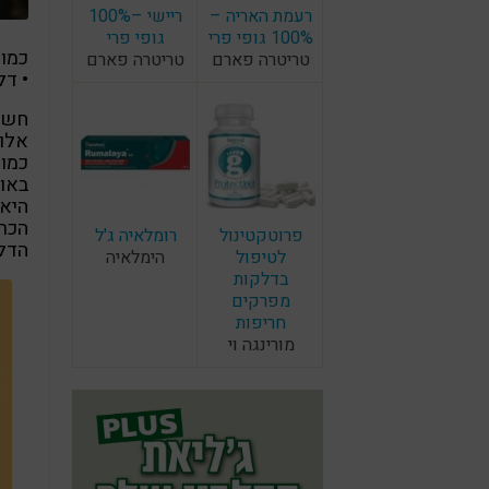
רעמת האריה –
ריישי –100%
100% גופי פרי
גופי פרי
כמו 
טריטרה פארם
טריטרה פארם
• דל
חשוב
אלול
כמו 
באוד
היא 
הכרח
פרוטקטינול
רומלאיה ג'ל
הדל
לטיפול
הימלאיה
בדלקות
מפרקים
חריפות
מורינגה וי