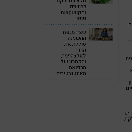
מלא עם ירקות
כבושים
ומקושקשת
טופו
ם
כיצד מגפת
ההשמנה
"
סוללת את
הדרך
לאלצהיימר,
ית
והפתרון של
הרפואה
האינטגרטיבית
ן
ים
ריט
קת