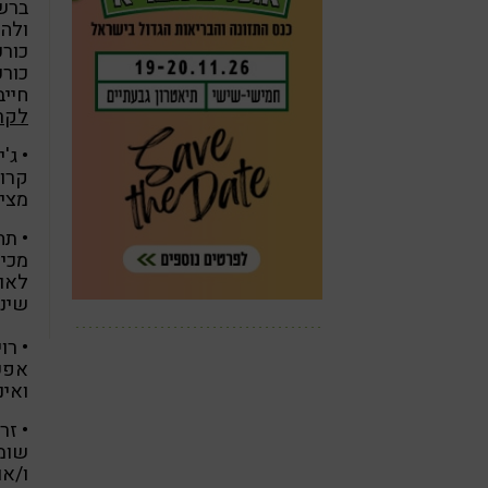
ברשת
ולהנ
כורכ
כורכ
חייב
לקרי
• ג'
קרוב
מציע
• תה
מכיל
לאוכ
שינה
• רו
אפשר
ואינ
• זר
ו/או