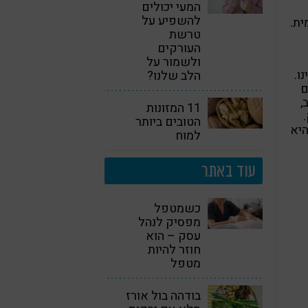
המעי יכולים
להשפיע על
ית.
טרשת
העורקים
ולשמור על
ו.
הלב שלנו?
ם
,
11 המזונות
הטובים ביותר
היא
למוח
עוד באתר
כשמטפל
מפסיק לנהל
עסק – הוא
חוזר להיות
מטפל
בודהה בול אורז