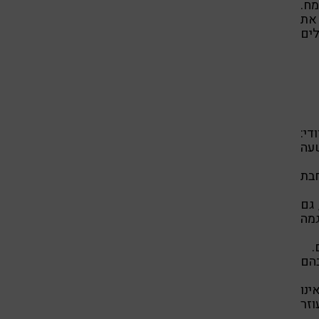
מח.
 את
ים
די:
עה
בת
 גם
גמה
.
בהם
ינו
ם עוזר