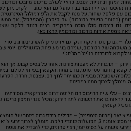
ות המזון ובחנויות הטבע. כדאי לשלב כורכום מיובש וכורכום 
ות מהשמן הנדיף המצוי בו, הפועל גם הוא כנוגד דלקת. ניתן ל
ום עם פלפל שחור, על מנת לקבל את ה"פורמולה" הסינרגטית
ומין (החומר הפעיל בכורכום) עם פיפרין (מהפלפל), אך ממש
ים. גם כורכום סולו הוכח במחקרים רבים כנוגד דלקת עוצמ
אה נוספת אודות כורכום וכורכומין לחצו כאן
.
ינג'ר – גם כן נוגד דלקת חזק. גם אותו ניתן להשיג יבש וגם טרי.
 משפחה של הכורכום, שניהם בני משפחת הזנגוויליים. יוסי שב
 לקרוא לכורכום הג'ינג'ר הג'ינג'י.
 ירוק – תרבויות לא מעטות צורכות אותו על בסיס קבוע. אך הוא
 קפאין, חומר סטרסוגני, גורם מתח. הקפאין בעייתי לכולם ובמיו
לוסיה שסובלת מבעיות כמו יתר לחץ דם, עצבנות, חרדה, הפרעו
. מומלץ לצרוך ממנו במתינות.
יבוס – עלי שיח הרויבוס הם חליטה דרום אפריקאית מסורתית.
 לראות בו את התשובה לתה הירוק: מכיל נוגדי חמצון בריכוז גב
ו מכיל קפאין.
עי צ'יאה (מרווה היספנית) – מכילים ריכוז גבוה ביותר של חומצות
שומן מסוג אומגה 3, הפועלות כנוגדי דלקת. מומלץ לצרוך זרעי צ'יא
 זרעי פשתה על בסיס יומי, רצוי טחונים, כדי להגדיל את שטח