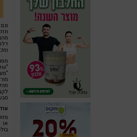
וגם 
חזקי
מהמח
דלקת
ומכו
מסוכ
"שק
"מער
מורג
תהלי
לקבל
מבעו
עוד
מזונ
או 
בולט