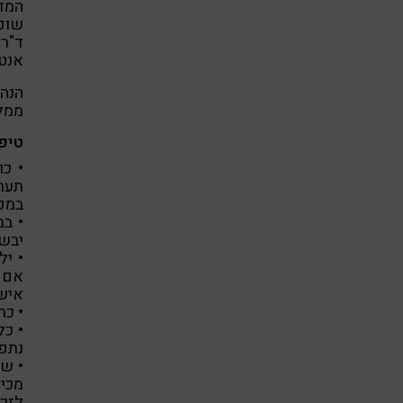
המדב
שופע
ד"ר
אנטי
הנה 
ממלי
טיפ
• כו
תער
במק
• ב
יבשה
• יל
אם ל
אישי
• כר
• כל
נתפס
• שמ
לזכר