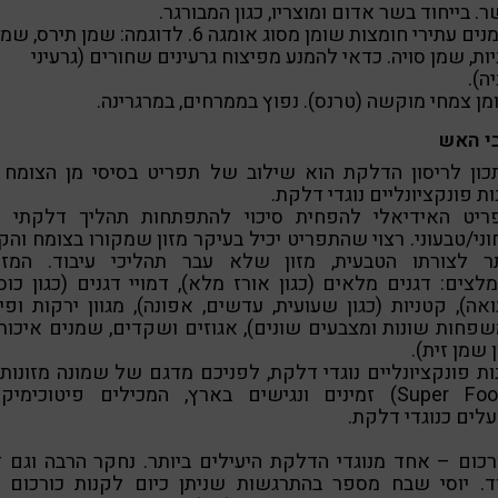
ר. בייחוד בשר אדום ומוצריו, כגון המבורגר.
• שמנים עתירי חומצות שומן מסוג אומגה 6. לדוגמה: שמן תירס, שמ
ות, שמן סויה. כדאי להמנע מפיצוח גרעינים שחורים (גרעיני
ה).
מן צמחי מוקשה (טרנס). נפוץ בממרחים, במרגרינה.
י האש
כון לריסון הדלקת הוא שילוב של תפריט בסיסי מן הצומח 
ות פונקציונליים נוגדי דלקת.
ריט האידיאלי להפחית סיכוי להתפתחות תהליך דלקתי ה
ני/טבעוני. רצוי שהתפריט יכיל בעיקר מזון שמקורו בצומח והק
תר לצורתו הטבעית, מזון שלא עבר תהליכי עיבוד. המזונ
לצים: דגנים מלאים (כגון אורז מלא), דמויי דגנים (כגון כו
ואה), קטניות (כגון שעועית, עדשים, אפונה), מגוון ירקות ופי
פחות שונות ומצבעים שונים), אגוזים ושקדים, שמנים איכות
ן שמן זית).
ות פונקציונליים נוגדי דלקת, לפניכם מדגם של שמונה מזונות
(Super Foods) זמינים ונגישים בארץ, המכילים פיטוכימיק
לים כנוגדי דלקת.
רכום – אחד מנוגדי הדלקת היעילים ביותר. נחקר הרבה וגם ז
ד. יוסי שבח מספר בהתרגשות שניתן כיום לקנות כורכום ט