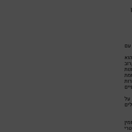
ן
עם
וא
רוב
ות
סמת
רות
יים
 על
לים
מין
רי