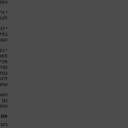
הפני
לטחו
• כו
בפלב
העשי
• בצ
מאוד
מכיל
נוגד
בגוו
ליהנ
שום 
חשוב
גם 
התפ
אם ד
בשלב