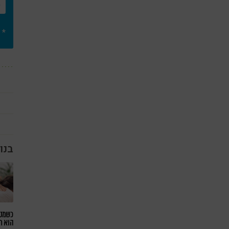
* 
בנו
כשמטפ
הוא ח