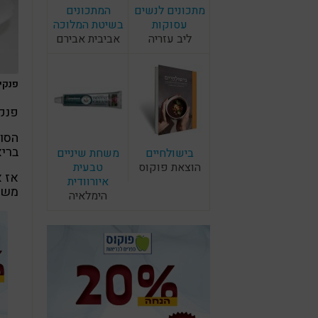
מתכונים לנשים
המתכונים
עסוקות
בשיטת המלוכה
ליב עזריה
אביבית אבירם
פנקיי
פנקי
הסוד
בריא
בישולחיים
משחת שיניים
הוצאת פוקוס
טבעית
אז א
איורוודית
משת
הימלאיה