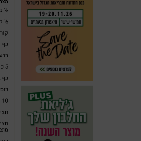
מצרכ
½ כ
½ כ
קור
כף 
רבע 
5 כפות רסק תפוחים
כף ג
כוס 
10 טיפות
חצי 
מוצק