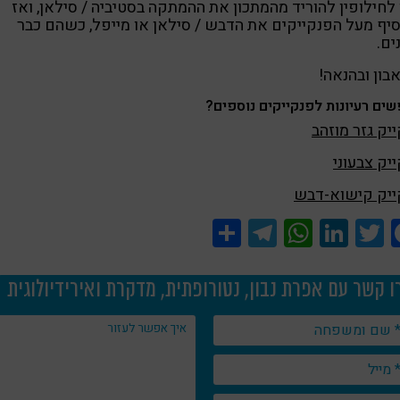
 לחילופין להוריד מהמתכון את ההמתקה בסטיביה / סילאן, ואז
יף מעל הפנקייקים את הדבש / סילאן או מייפל, כשהם כבר
ים.
בון ובהנאה!
ים רעיונות לפנקייקים נוספים?
יק גזר מוזהב
יק צבעוני
ייק קישוא-דבש
Share
Telegram
WhatsApp
LinkedIn
Twitter
Facebook
ו קשר עם אפרת נבון, נטורופתית, מדקרת ואירידיולוגית