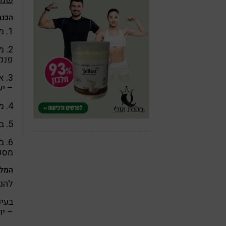
שמן
הכנת
1. מערבבים היטב את כל החומרים היבשים.
2.
פנקי
3.
– יש
4. מחממים כף שמן קוקוס במחבת ויוצקים 2 כפות מהבלילה למחבת.
5. בעזרת כף משטחים לצורת עיגול (אפשר להשתמש ברינגים).
6. 
מספ
המלצ
להני
בעינ
– יו