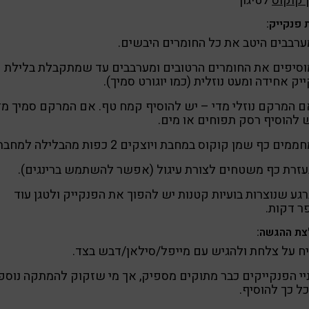
 קוקוס
לטיגון
 פנקייק:
 מוסיפים את החומרים הרטובים ומערבבים עד שמתקבלת בלילת
יק אחידה ומעט נוזלית (כמו יוגורט סמיך).
 אם המרקם נוזלי מדי – יש להוסיף קמח טף. אם המרקם סמיך מד
 להוסיף רסק תפוחים או מים.
ברגע שנוצרות בועיות קטנות יש להפוך את הפנקייק ולטגן עוד
ר דקות.
ת ההגשה:
ח על צלחת ולהגיש עם מייפל/סילאן/דבש בצד.
יי הפנקייקים כבר מתוקים מספיק, אך מי שזקוק להמתקה נוספ
כל כך להוסיף.