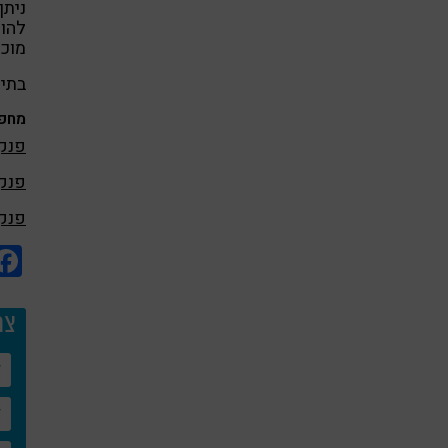
ניתן
להוס
מוכנ
בתיא
מחפש
פנקי
פנקי
פנק
צר