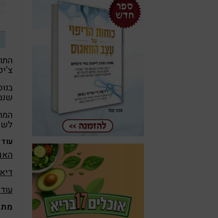
התו
צ'יפ
בנוס
שנמנ
המתכ
לשים
עוד 
האם 
דיאט
עוד 
מתכו