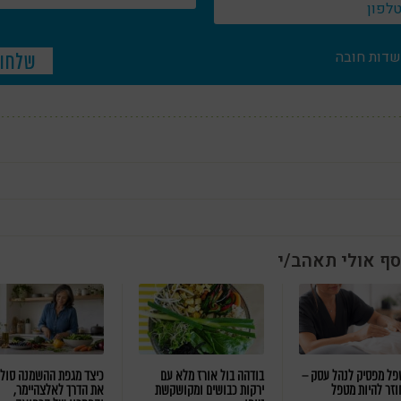
שדות חובה
סף אולי תאהב/י
ל מפסיק לנהל עסק –
בודהה בול אורז מלא עם
כיצד מגפת ההשמנה סול
וזר להיות מטפל
ירקות כבושים ומקושקשת
את הדרך לאלצהיימר,