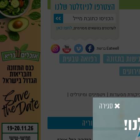
הצטרפו לניוזלטר שלנו
לחצו כאן
לעדכונים בנושאים מסוימים,
Eatwell ברשת
ישות בתזונה
רפואה טבעית
ירועים
יקורת מסעדות |
ויטמינים ומינרלים |
סגירה
ו!
עוד בקטגוריה