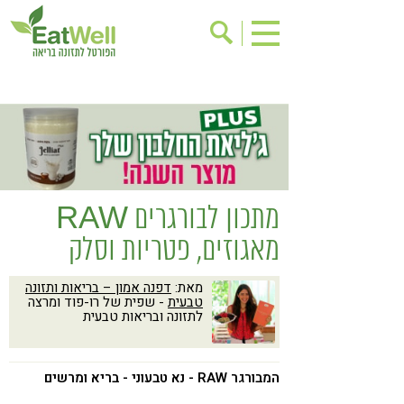
הרשמה לניוזלטר
אודות
בישול בריא
אינדקס עסקים
ריפוי ומניעת מחלות
בריאות האישה
תוספי תזונה
מתכוני בריאות
מתכון לבורגרים RAW
אירועים
שינוי תזונתי
מאגוזים, פטריות וסלק
גישות בתזונה
דיאטה
מאת:
דפנה אמון – בריאות ותזונה
ניקוי רעלים
מזונות על
טבעית
- שפית של רו-פוד ומרצה
לתזונה ובריאות טבעית
ילדים
תזונה וספורט
הפרעות קשב & ריכוז
אכילה רגשית
המבורגר RAW - נא טבעוני - בריא ומרשים
רגישות לגלוטן
טעים להכיר