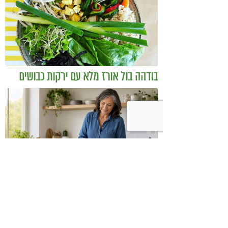
בודהה בול אורז מלא עם ירקות כבושים
ומקושקשת טופו
כיצד מגפת ההשמנה סוללת את הדרך
לאלצהיימר, והפתרון של הרפואה
האינטגרטיבית