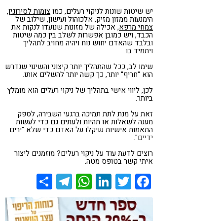
יש שיטות שונות לניקוי רעלים, כמו
צומות לסירוגין
,
הימנעות ממזון מזיק, אלכוהול ועישון, שילוב של
צמחי מרפא
, אכילה של מזונות שנועדו לנקות את
הכבד, ויש כמובן אפשרות לשלב בין כמה שיטות
ובלבד שהאדם יחוש נוח ויהיה מחויב לתהליך
ויתמיד בו.
שימו לב, ככל שהתהליך יותר קיצוני והשינוי שנדרש
הוא "חריף" יותר, כך קשה יותר להשלים אותו.
לכן, ליווי אישי בתהליך של ניקוי רעלים הוא מומלץ
ביותר.
זאת על מנת לתת תמיכה ברגעי השבירה, לספק
מענה לשאלות או תהיות ולעתים גם כדי לעשות
התאמות אישיות שיקלו על האדם כדי שלא "ירים
ידיים".
רוצים לדעת עוד על ניקוי רעלים? מוזמנים ליצור
איתי קשר בטופס מטה.
Share
Telegram
WhatsApp
LinkedIn
Twitter
Facebook