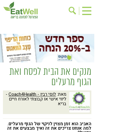
הרשמה לניוזלטר
אודות
בישול בריא
אינדקס עסקים
ריפוי ומניעת מחלות
בריאות האישה
תוספי תזונה
מתכוני בריאות
מנקים את הבית לפסח ואת
אירועים
שינוי תזונתי
הגוף מרעלים
גישות בתזונה
דיאטה
מאת:
לוסי רבין - Coach4Health
-
ניקוי רעלים
מזונות על
ליווי אישי או קבוצתי לאורח חיים
בריא
ילדים
תזונה וספורט
הפרעות קשב & ריכוז
אכילה רגשית
האביב הוא זמן מצוין לניקוי של הגוף מרעלים.
רגישות לגלוטן
טעים להכיר
למה אנחנו צריכים את זה ואיך מבצעים את זה