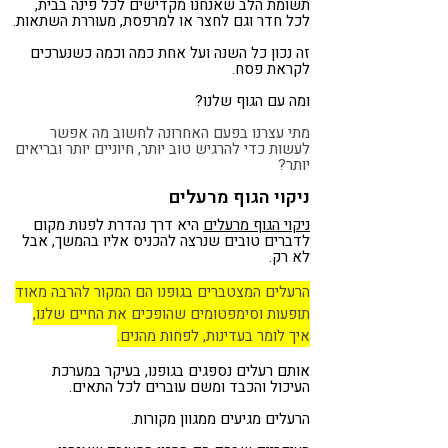
תשומת הלב שאנחנו מקדישים לכל פינה בבית,
לכל חדר וגם לחצר או למרפסת, מעוררת השתאות.
זה נכון כל השנה ועל אחת כמה וכמה כשנערכים
לקראת פסח.
ומה עם הגוף שלנו?
מתי עצרנו בפעם האחרונה לחשוב מה אפשר
לעשות כדי להרגיש טוב יותר, חיוניים יותר ובריאים
יותר?
ניקוי הגוף מרעלים
ניקוי הגוף מרעלים
היא דרך נהדרת לפנות מקום
לדברים טובים שנרצה להכניס אליו בהמשך, אבל
לא רק.
הרעלים המצטברים בגופנו הם המקור להרבה מאוד
תופעות וסימפטומים שהופכים את החיים שלנו,
איך לומר בעדינות, לפחות מהנים.
אותם רעלים נספגים בגופנו, בעיקר במערכת
העיכול והכבד ומשם עוברים לכל התאים.
הרעלים מגיעים ממגוון מקורות.