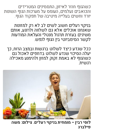
כשהגוף חוזר לאיזון, התסמינים המטרידים
והכואבים נעלמים, העומס על מערכות הגוף השונות
יורד וחשים בעלייה מיטיבה של תפקוד הגוף.
בניקוי רעלים חשוב לשים לב לא רק למזונות
שאנחנו אוכלים אלא גם לשלווה ולרוגע, אותם
משיגים בעזרת תרגול מנטלי והעלאת המודעות
לקשר הסימביוטי בין הגוף לנפש.
ככל שנדע כיצד לשלוט ברגשות ובמצב הרוח, כך
יעלה הסיכוי שנדע לשלוט בדחפים לאכול גם
כשהגוף לא באמת זקוק למזון ולהימנע מאכילה
רגשית.
לוסי רבין – מומחית בניקוי רעלים. צילום: משה
פילברג