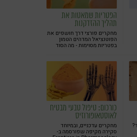
הפטריות שמאטות את
תהליך ההזדקנות
מחקרים פורצי דרך חושפים את
הפוטנציאל המדהים הטמון
בפטריות מסוימות - מה הסוד
שטמון בפטריות אלו? כיצד הן
משפיעות על מנגנוני ההזדקנות
בגופנו? והאם באמת ניתן
"לתכנת מחדש" את השעון
הביולוגי שלנו באמצעות
פטריות?
כורכום: טיפול טבעי מבטיח
לאוסטאופורוזיס
?
מחקרים עדכניים, ובמיוחד
סקירה מקיפה שפורסמה ב-