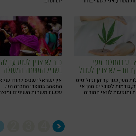
 משהו, אני לגמרי בוחר
יתרונות...
אביס"
ביס במחלות מעי
כבר לא צריך לטוס עד להו
תיות – לא צריך לסבול
בשביל המשחה המעולה
הזו...
ת מעי, כגון קרוהן וקוליטיס
אין ישראלי שטס להודו שלא
ת, גורמות לסובלים מהן אי
התאהב במוצרי החברה הזו.
ת ותופעות לוואי חמורות
עכשיו משחות השיניים ומוצרי
: כאבי בטן, שלשולים,
הטיפוח של החברה האהובה ע
ה, אובדן משקל, חום,
הישראלים בהודו, הגיעו לרש
ות, כאבי מפרקים ופצעים
הפארם ברחבי ישראל
 קנאביס רפואי התגלה
1
2
3
4
רון טבעי שמביא הקלה
ור באיכות החיים