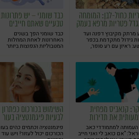
יות כחול-לבן: המומחה
כבד שומני – יש פתרונות
דל פטריות מרפא בעמק
טבעיים שאתם חייבים
עאל
להכיר!
מרתק מקיבוץ דפנה ועד
כבד שומני הפך בשנים
ת גידול מתקדמת בכפר
האחרונות לאחת המחלות
ע: ראיון עם רע סופר,
המטבוליות הנפוצות ביותר
ליט לגדל פטריות מרפא
בעולם המערבי, ואף מוגדר
קא בישראל!
כבעיה בריאותית עולמית. בואו
ללמוד על הסיבות, הסכנות
והפתרונות הטבעיים
ר: קנאביס מפחית
השימוש בכורכום כפתרון
עותית את תדירות
לבעיות פיגמנטציה בעור
מרת הכאב בחולי כאב
הפנים
 העמותה למתמודדי כאב
פיגמנטציה וכתמים כהים בעור
י
אל: "אם כואב לי ואני חייב
הכורכום יכול לעזור! ויש עוד