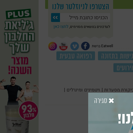
הצטרפו לניוזלטר שלנו
לחצו כאן
לעדכונים בנושאים מסוימים,
Eatwell ברשת
ישות בתזונה
רפואה טבעית
ירועים
יקורת מסעדות |
ויטמינים ומינרלים |
סגירה
ו!