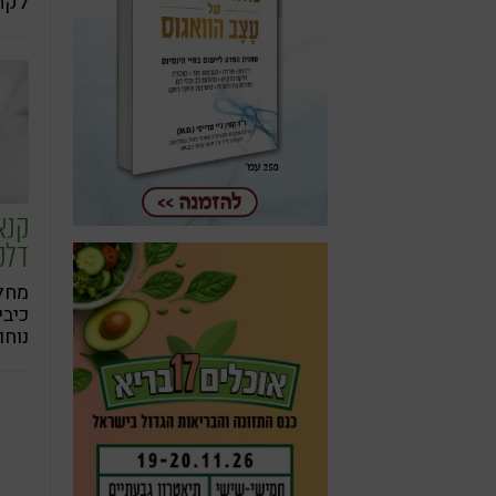
לקחת
בקנ
קנא
דלק
מחלו
כיבי
נוחו
כגון
אנמי
עייפ
בפה.
כפת
ושיפ