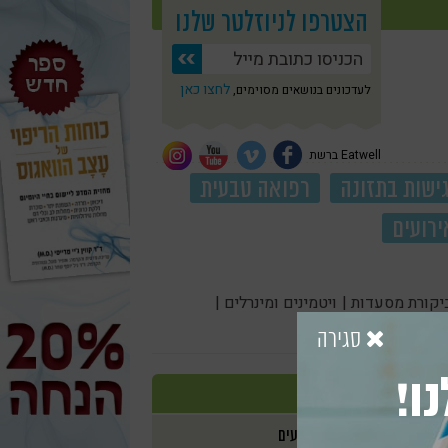
הצטרפו לניוזלטר שלנו
לחצו כאן
לעדכונים בנושאים מסוימים,
Eatwell ברשת
ישות בתזונה
רפואה טבעית
ירועים
יקורת מסעדות |
ויטמינים ומינרלים |
סגירה
ו!
אירועים