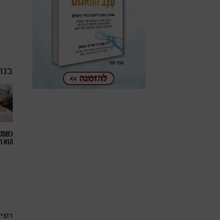
בנו
כשמטפ
הוא ח
רוצי