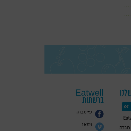
לנו
Eatwell
ברשתות
פייסבוק
 בריאה Eatwell
וימאו
 חברה