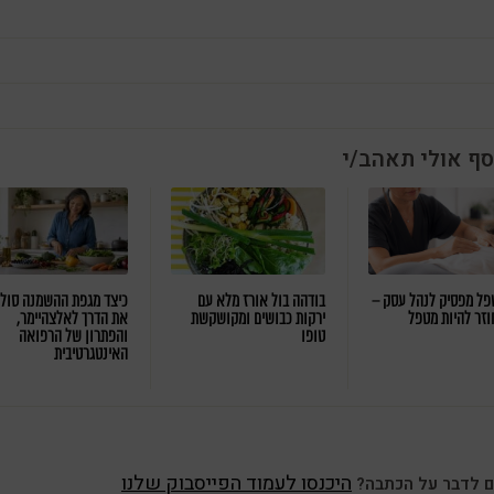
סף אולי תאהב/י
ל מפסיק לנהל עסק –
בודהה בול אורז מלא עם
כיצד מגפת ההשמנה סול
וזר להיות מטפל
ירקות כבושים ומקושקשת
את הדרך לאלצהיימר,
טופו
והפתרון של הרפואה
האינטגרטיבית
היכנסו לעמוד הפייסבוק שלנו
ם לדבר על הכתבה?