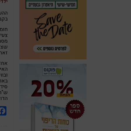
ילדי
ההשפ
בקב
חומר
צעיר
מסת 
זאת 
אחד
האי
באו
סיד
ש"ה
הדומ