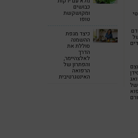
מלא עם ירקות
כבושים
ומקושקשת
טי
טופו
דם
כיצד מגפת
של
ההשמנה
דים
סוללת את
הדרך
לאלצהיימר,
והפתרון של
צם
הרפואה
דן
האינטגרטיבית
ואג
של
וא
רם