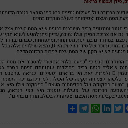
ם, סידן ועצמות בריאות
עה הברוכה של פעילות גופנית היא כפי הנראה הגורם הדומיננ
יעת מסת העצם וצפיפותה בשלב מוקדם בחיים.
י תזונה ומנגנונים רבים מעורבים בבניית שיא מסת העצם אצל א
. גם אם צריכת הסידן שלו נמוכה, עדיין ניתן להגיע לשיא תקין 
עצם. במחקרים במדינות מפותחות ומתפתחות שבהם נבדקו יל
שצרכו כמות נמוכה של סידן ושל ויטמין D, נמצא שילדים אלה בכל
מגיעים לשיא תקין של מסת עצם למרות התזונה הדלה.
 החוקרים קבע כי "כמעט בלתי אפשרי להסביר את מסת הע
תנה שאליה הגיעו רבים מהילדים שתזונתם הייתה חסרה בסי
ובוויטמין D ולמרות זאת היו בריאים ופעילים. כנראה שהטבע ד
פן כלשהו לצמיחה תקינה של השלד, למרות הצריכה הזעומה 
ן במשך התקופה של התפתחות העצם." המסקנה שלו היא אפ
השפעה הברוכה של פעילות גופנית היא כפי הנראה, הגו
יננטי בקביעת מסת העצם וצפיפותה בשלב מוקדם בחיים".
Share
Telegram
WhatsApp
LinkedIn
Twitter
Facebook