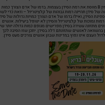
ויטמין B מווסת את רמת הסידן בעצמות. בדמו של אדם הצורך כמות
 של סידן תהיינה רמות גבוהות של קלציטריול – וזאת כדי לש
פיגת הסידן, ואילו בדמו של אדם הצורך כמויות גדולות של סידן
 רמות נמוכות של קלציטריול והסידן לא יטופל ביעילות. אנשים
ונים מתזונה עשירה בסידן מפרישים מגופם כמות גדולה יותר של
 בהשוואה לאנשים שתזונתם דלה בסידן. יתכן שזו הסיבה לכך
ול העצם אינו נפוץ במדינות שבהן אנשים צורכים מעט סידן.