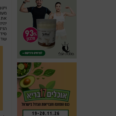
מעטה
את ס
יהיו
הניז
סידן
שדלד