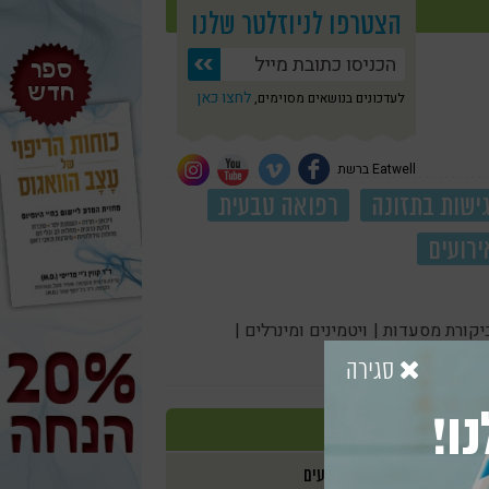
הצטרפו לניוזלטר שלנו
לחצו כאן
לעדכונים בנושאים מסוימים,
Eatwell ברשת
ישות בתזונה
רפואה טבעית
ירועים
יקורת מסעדות |
ויטמינים ומינרלים |
סגירה
ו!
אירועים