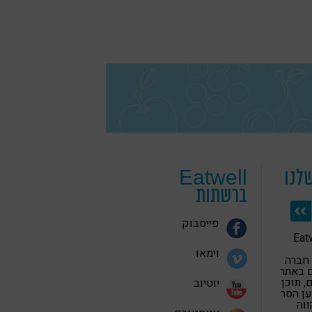
לנו
Eatwell
ברשתות
פייסבוק
 בריאה Eatwell
וימאו
 חברה
 באתר
 תוכן
יוטיוב
ען הסר
ווה