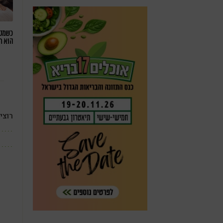
כשמטפ
הוא ח
רוצי