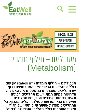
הרשמה לניוזלטר
אודות
בישול בריא
אינדקס עסקים
ריפוי ומניעת מחלות
בריאות האישה
תוספי תזונה
מתכוני בריאות
מטבוליזם – חילוף חומרים
אירועים
שינוי תזונתי
(Metabolism)
גישות בתזונה
דיאטה
ניקוי רעלים
מזונות על
מטבוליזם – חילוף חומרים (Metabolism) שם
כולל לתהליכים הביוכימיים המתרחשים בגוף.
ילדים
תזונה וספורט
יש תהליכים מטבוליים המספקים את האנרגיה
הדרושה לקיום הגוף, ישנם תהליכים הבונים
הפרעות קשב & ריכוז
אכילה רגשית
תאים, רקמות, איברים ועוד, ויש תהליכים
שייעודם הוא הפרשת פסולת ורעלים מהגוף. כל
התהליכים נועדו לאפשר קיום תקין של הגוף.
רגישות לגלוטן
טעים להכיר
חילוף החומרים כולל תהליכי אנבוליזם (בנייה)