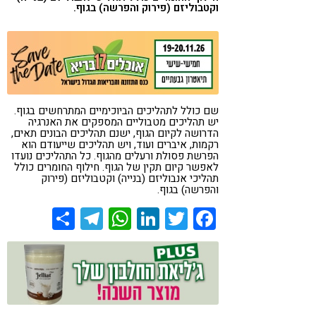
וקטבוליזם (פירוק והפרשה) בגוף.
קורונה
טבעונות
שם כולל לתהליכים הביוכימיים המתרחשים בגוף.
יש תהליכים מטבוליים המספקים את האנרגיה
הדרושה לקיום הגוף, ישנם תהליכים הבונים תאים,
רקמות, איברים ועוד, ויש תהליכים שייעודם הוא
הפרשת פסולת ורעלים מהגוף. כל התהליכים נועדו
לאפשר קיום תקין של הגוף. חילוף החומרים כולל
תהליכי אנבוליזם (בנייה) וקטבוליזם (פירוק
והפרשה) בגוף.
Share
Telegram
WhatsApp
LinkedIn
Twitter
Facebook