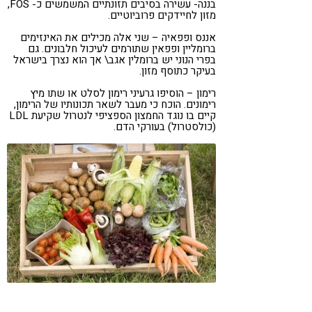
בננה- עשירה בסיבים תזונתיים המשמשים כ- FOS,
מזון לחיידקים פרוביוטיים.
אננס ופפאיה – שני אלה מכילים את האינזימים
ברומליין ופפאין שתורמים לעיכול חלבונים. גם
בפרי הנוני יש ברומלין אגב\ אך הוא נצרך בישראל
בעיקר כתוסף מזון.
רימון – הוסיפו גרעיני רימון לסלט או שתו מיץ
רימונים. הוכח כי מעבר לשאר תכונותיו של הרימון,
קיים בו נוגד החמצון הספציפי לנטרול שקיעת LDL
(כולסטרול) בעורקי הדם.