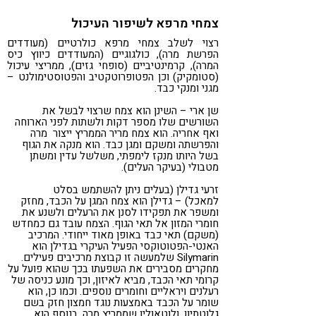
צמחי מרפא לשיפור העיכול
רצוי לשלב צמחי מרפא כולרטיים (מעודדים
הפרשת מרה), כולגוגיים (המעודדים כיווץ כיס
המרה), קרמינטיביים (סופחי גזים), ממריצי עיכול
(סטומקיק) וכן הפטופרוטקטיב והפטוסטימולנט –
מגני ומנקי כבד.
שן ארי – השינן הוא צמח שרצוי לבשל את
השורשים שלו מספר דקות ולשתות לפני הארוחה
ואף אחריה. הוא צמח מריר הממריץ ייצור מרה
והפרשתה ומשקם ומגן כבד. הוא מנקה את הגוף
בשל היותו מנקז לימפתי, משלשל עדין ומשתן
מטבולי (בעיקר העלים).
זרעי גדילן (בעלים ניתן להשתמש בסלט
למאכל) – גדילן הוא צמח המגן על הכבד, מחזק
ומשפר את תפקידו לסנן את הרעלים ולשנע את
חומרי המזון אל תאי הגוף. הצמח עובד גם כמחדש
(משקם) תאי כבד באופן מאוד ייחודי. המרכיב
האנטי-הפטוטוקסי הפעיל העיקרי בגדילן הוא
Silymarin שלמעשה זו קבוצת מרכיבים פעילים.
מחקרים מסבירים את השפעתו בכך שהוא פועל על
קרומי תאי הכבד, מביא לאיזון, וכך מונע כניסה של
רעלנים ויראליים וחומרים נוספים. וכמו כן, הוא
שומר על הכבד באמצעות נוגד חמצון חזק בשם
גלוטתיון, ולוטאולין שממריץ מרה. בנוסף הוא