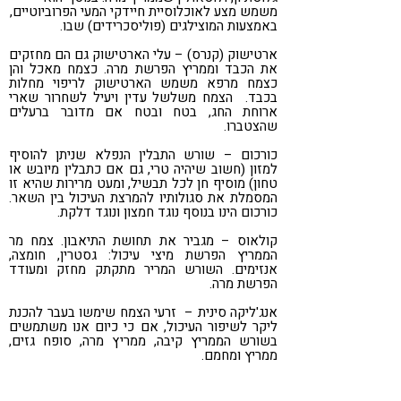
משמש מצע לאוכלוסיית חיידקי המעי הפרוביוטיים,
באמצעות המוצילגים (פוליסכרידים) שבו.
ארטישוק (קנרס) – עלי הארטישוק גם הם מחזקים
את הכבד וממריץ הפרשת מרה. כצמח מאכל והן
כצמח מרפא משמש הארטישוק לריפוי מחלות
בכבד. הצמח משלשל עדין ויעיל לשחרור שארי
ארוחת החג, בטח ובטח אם מדובר ברעלים
שהצטברו.
כורכום – שורש התבלין הנפלא שניתן להוסיף
למזון (חשוב שיהיה טרי, גם אם כתבלין מיובש או
טחון) מוסיף חן לכל תבשיל, ומעט מרירות שהיא זו
המסמלת את סגולותיו להמרצת העיכול בין השאר.
כורכום הינו בנוסף נוגד חמצון ונוגד דלקת.
קולאוס – מגביר את תחושת התיאבון. צמח מר
הממריץ הפרשת מיצי עיכול: גסטרין, חומצה,
אנזימים. השורש המריר מתקתק מחזק ומעודד
הפרשת מרה.
אנג'ליקה סינית – זרעי הצמח שימשו בעבר להכנת
ליקר לשיפור העיכול, אם כי כיום אנו משתמשים
בשורש הממריץ קיבה, ממריץ מרה, סופח גזים,
ממריץ ומחמם.