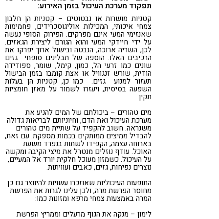
תפקוד מערכת העיכול בזמן האירוע:
קטניות מושרות או נבטוטים – קטניות הן חלבון
צמחי איכותי, המכילות אוליגוסכרידים, פחמימות
שאנזימי המעי אינם מפרקים. הפירוק הסופי נעשה
על ידי חיידקי המעי והוא הגורם ליצירת הגאזים.
לכן, השריה ארוכה, הנבטה ובישול ארוך יפרקו את
הרכיבים האלו. הוספה של תבלינים סופחי גזים
שונים כמו זרעי הל, כמון, קימל, שומר, ספודידה
הודית, שורש זנגוויל או אצת קומבו בזמן הבישול
תעזור למנוע גזים. כמו כן, קטניות הן בעלות
השפעה בסיסית, ויעזרו לשמור על מאזן חומציות
תקין.
מים טהורים – ביכולתם של המים להניע את
מערכת העיכול ואת הדם, וחיוניותם לבריאות גדולה
משנראה. חשוב להקפיד על שתיית מים טהורים
להבדיל ממיצים ממותקים בכמות מספקת. עם זאת,
בארוחה עצמה, הקפידו לשתות בנפרד משעת
האוכל. עודף נוזלים מנטרל את מיצי הקיבה ומקשה
על העיכול. כשמזון מעוכל חלקית יורד אל המעיים,
נוצרים נפיחות, גזים, כאבים ועוויתות.
התופעות העיכוליות שאוזכרו עשויות להיווצר גם כן
מחוסר הפרשת מרה, ולכן עלינו לגרות את הפרשת
המרה באמצעות צמחי מרפא ומזונות כמו:
לימון – מנקה את הגוף מרעלים וממריץ הפרשת