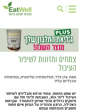
הרשמה לניוזלטר
אודות
בישול בריא
אינדקס עסקים
ריפוי ומניעת מחלות
בריאות האישה
תוספי תזונה
מתכוני בריאות
צמחים ומזונות לשיפור
אירועים
שינוי תזונתי
העיכול
גישות בתזונה
דיאטה
מאת: עדן פלד, פסיכותרפיה הוליסטית, נטורופתיה
ניקוי רעלים
מזונות על
והרבליזם קליני
ילדים
תזונה וספורט
יש שפע מזונות, צמחי מרפא ותבלינים לשיפור
הפרעות קשב & ריכוז
אכילה רגשית
העיכול לימי החג, השבתות ולימי חול עם
פינוקים גדולים מכפי שניתן להתמודד. עקרונות
האכילה, הרוגע וההודיה על המזון אינם פחות
רגישות לגלוטן
טעים להכיר
חשובים מהמזונות עצמם