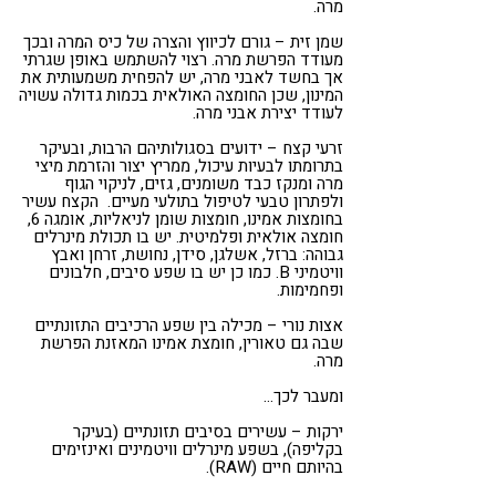
מרה.
שמן זית – גורם לכיווץ והצרה של כיס המרה ובכך
מעודד הפרשת מרה. רצוי להשתמש באופן שגרתי
אך בחשד לאבני מרה, יש להפחית משמעותית את
המינון, שכן החומצה האולאית בכמות גדולה עשויה
לעודד יצירת אבני מרה.
זרעי קצח – ידועים בסגולותיהם הרבות, ובעיקר
בתרומתו לבעיות עיכול, ממריץ יצור והזרמת מיצי
מרה ומנקז כבד משומנים, גזים, לניקוי הגוף
ולפתרון טבעי לטיפול בתולעי מעיים. הקצח עשיר
בחומצות אמינו, חומצות שומן לניאליות, אומגה 6,
חומצה אולאית ופלמיטית. יש בו תכולת מינרלים
גבוהה: ברזל, אשלגן, סידן, נחושת, זרחן ואבץ
וויטמיני B. כמו כן יש בו שפע סיבים, חלבונים
ופחמימות.
אצות נורי – מכילה בין שפע הרכיבים התזונתיים
שבה גם טאורין, חומצת אמינו המאזנת הפרשת
מרה.
ומעבר לכך…
ירקות – עשירים בסיבים תזונתיים (בעיקר
בקליפה), בשפע מינרלים וויטמינים ואינזימים
בהיותם חיים (RAW).