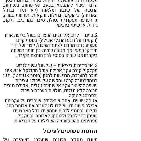
תפקודית זו תחושת אי-נוחות בעיקר במרום הבטן.
הדבר עשוי להתבטא בכאב ואי-נוחות, בנפיחות,
הרגשה של שובע ומלאות (לא תלוי בגודל
הארוחה), גיהוקים, בחילות והקאות, תחושת בערה.
זו הפרעה תפקודית נטולת סיבה כמו כיב, דלקת,
גידול, או שינוי ביוכימי.
2. גזים – לרוב אלו גזים הנוצרים בשל בליעת אוויר
(הקפידו על רוגע והרגלי אכילה). בנוסף קיים
פעפוע גזים מהדם לצינור העיכול, ייצור של ידי
חיידקי המעי ואף תגובה כימית בין חומר המכונה
ביקרבונאט שהינו בסיסי לבין חומצת הקיבה.
3. אי סדירות ביציאות – שלשול עשוי לנבוע
מקלקול קיבה עקב אכילת אוכל מקולקל או שאינו
מוכר למערכת, מרגישות למזון (חוסר אנזימטי), מזון
בטמפרטורה קרה שמקשה על עיכולו. עצירות
עשויה להיווצר עקב אי שתיית נוזלים, אכילת סיבים
מרובה ללא נוזלים, חולשת מערכת העיכול
והפריסטלטיקה.
אז מה עושים, אתם שואלים? שומרים על עקרונות
אכילה פשוטים שיעזרו לנו לעבור את ארוחת החג
בקלות, ובנוסף לזה משתמשים בכל האמצעים
שניתן כדי לתבל ולהוסיף לארוחה, ובמקביל,
מפחיתים מהשפעותיה השליליות על הבריאות.
מזונות פשוטים לעיכול
ישנם מספר מזונות שיעזרו בשמירה על