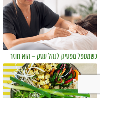
כשמטפל מפסיק לנהל עסק – הוא חוזר
להיות מטפל
בודהה בול אורז מלא עם ירקות כבושים
ומקושקשת טופו