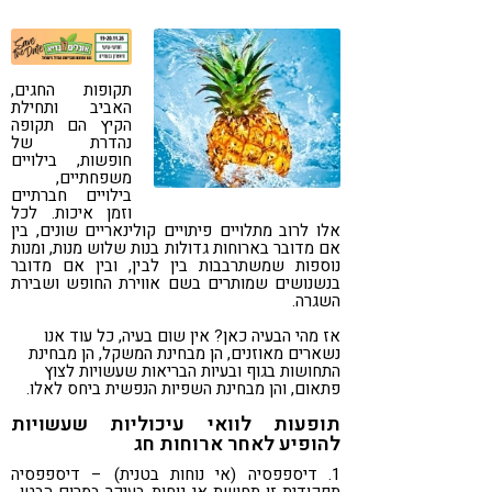
קורונה
טבעונות
תקופות החגים,
האביב ותחילת
הקיץ הם תקופה
נהדרת של
חופשות, בילויים
משפחתיים,
בילויים חברתיים
וזמן איכות. לכל
אלו לרוב מתלויים פיתויים קולינאריים שונים, בין
אם מדובר בארוחות גדולות בנות שלוש מנות, ומנות
נוספות שמשתרבבות בין לבין, ובין אם מדובר
בנשנושים שמותרים בשם אווירת החופש ושבירת
השגרה.
אז מהי הבעיה כאן? אין שום בעיה, כל עוד אנו
נשארים מאוזנים, הן מבחינת המשקל, הן מבחינת
התחושות בגוף ובעיות הבריאות שעשויות לצוץ
פתאום, והן מבחינת השפיות הנפשית ביחס לאלו.
תופעות לוואי עיכוליות שעשויות
להופיע לאחר ארוחות חג
1. דיספפסיה (אי נוחות בטנית) – דיספפסיה