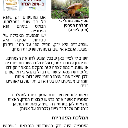
קורונה
טבעונות
אם מחפשים ירק שהוא
מסייעות בתהליכי
כל כך שנוי במחלוקת,
החלמה מסרטן
הבולט ביניהם הוא
(מיקוליביה)
הפטרייה.
יש הנמנעים מאכילה של
פטריות. הסיבה היא
שהפטרייה היא ירק, טפיל החי על תחב, ריקבון
ועובש, הנמצא אי שם בתחתית שרשרת המזון.
חשוב לי לציין כאן שבכל הנוגע לרפואת הצמחים,
יש יתרון עצום בצמח, בעל יכולת הישרדות ייחודית
או שונה. דוגמה לצמח כזה נתקלנו במאמר הקודם
על שורש המאקה: שורש הגדל בתנאי גידול קשים
ולכן מייצר עבור עצמו חומרי הישרדות. אותם
חומרים מעניקים לנו בני האדם יתרונות בריאותיים
רבים.
באשר לתחתית שרשרת המזון, ביחס לממלכת
הפטריות אשר אינה בראש קבוצות המזון, האצות
נמצאות להן בתחתית הרשימה, ואת יתרונותיהן
כ"מזונות על" כבר ציינו (לכתבה על אצות).
ממלכת הפטריות
הפטרייה הינה ירק הישרדותי הנמצאת בשימוש