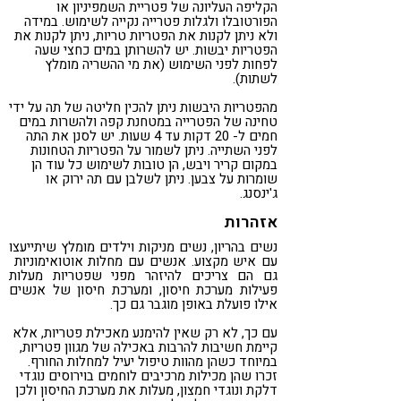
הקליפה העליונה של פטריית השמפיניון או
הפורטובלו ולגלות פטרייה נקייה לשימוש. במידה
ולא ניתן לקנות את הפטריות טריות, ניתן לקנות את
הפטריות יבשות. יש להשרותן במים כחצי שעה
לפחות לפני השימוש (את מי ההשריה מומלץ
לשתות).
מהפטריות היבשות ניתן להכין חליטה של תה על ידי
טחינה של הפטרייה במטחנת קפה ולהשרות במים
חמים ל- 20 דקות עד 4 שעות. יש לסנן את התה
לפני השתייה. ניתן לשמור על הפטריות הטחונות
במקום קריר ויבש, הן טובות לשימוש כל עוד הן
שומרות על צבען. ניתן לשלבן עם תה ירוק או
ג'ינסנג.
אזהרות
נשים בהריון, נשים מניקות וילדים מומלץ שיתייעצו
עם איש מקצוע. אנשים עם מחלות אוטואימוניות
גם הם צריכים להיזהר מפני שפטריות מעלות
פעילות מערכת חיסון, ומערכת חיסון של אנשים
אילו פועלת באופן מוגבר גם כך.
עם כך, לא רק שאין להימנע מאכילת פטריות, אלא
קיימת חשיבות להרבות באכילה של מגוון פטריות,
במיוחד כשהן מהוות טיפול יעיל למחלות החורף.
זכרו שהן מכילות מרכיבים לוחמים בוירוסים נוגדי
דלקת ונוגדי חמצון, מעלות את מערכת החיסון ולכן