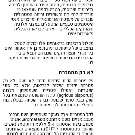
בגידולים סרטניים, חיזוק מערכת החיסון ולחימה
בזיהומים ווירוסים, הטריטרפנים שנמצאו בו
מורידים לחץ דם ומשפרים זרימה. הסטרולים
עובדים על מערכת ההורמונאלית ומייצרים אנטי
היסטמינים טבעיים המטפלים במצבי אלרגיה,
והמחזקים הכלליים דואגים לבריאות הכללית
ולאריכות ימים.
מכלול מרכיבים בריאותיים אלו יכולים לטפל
במצבים של עייפות כרונית, וכמובן איך אפשר היום
בלי נוגדי חמצון חזקים שגם הם נמצאים בין
המרכיבים הבריאותיים שפטריית הריישי מספקת
לנו.
לא רק מהמזרח
על פטריות הכוח היפניות נכתב לא מעט. לא רק
פטריות יפניות יעילות לבריאות, אלא כל סוגי
הפטריות ואפילו פטריית השמפיניון הלבנה
(agricus bisporus). כן, זו הפשוטה שנמצאת בכל
שוק ובכל סופר שכונתי. גם זו הוכחה כבעלת כוח
טיפולי רב ותרומתה לבריאותינו רב.
לכל הפטריות אבל בעיקר השמפיניון ישנו מרכיב
מעכב אנזים בשם ארומטאסaromatas, אנזים
מעורב ביצור אסטרוגן ו- 5 אלפא רדוקטאז (אנזים
שהופך טסטוסטרון ל DHT). הממצאים האחרונים
מראים כי הפטריות הלבנות מקטינות סיכון לסרטן