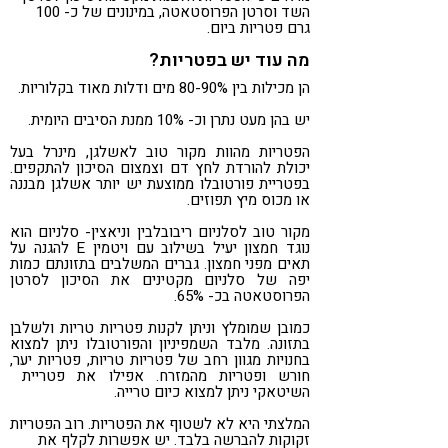
השד וסרטן הפרוסטאטה, במינונים של כ- 100
גרם פטריות ביום.
מה עוד יש בפטריות?
הן מכילות בין 80-90% מים ודלות מאוד בקלוריות.
יש בהן מעט נתרן וכ- 10% ממנת הסיבים היומית.
הפטריות מהוות מקור טוב לאשלגן, מינרל בעל
יכולת להורדת לחץ דם וצמצום הסיכון להתקפים.
בפטריית פורטובלו ממוצעת יש יותר אשלגן מבננה
או מכוס מיץ תפוזים.
מקור טוב לסלניום ריבובלבין וניאצין- סלניום הוא
נוגד חמצון יעיל בשילוב עם ויטמין E להגנה על
תאים מפני חמצון. גברים המשלבים בתזונתם כמות
יפה של סלניום מקטינים את הסיכון לסרטן
הפרוסטאטה בכ- 65%.
כמובן שמומלץ וניתן לקנות פטריות טריות ולשלבן
בתזונה. מלבד השמפיניון והפורטובלו ניתן למצוא
בחנויות מגוון רחב של פטריות טריות, פטריות יער,
חורש ופטריות מהמזרח. אפילו את פטריית
השיטאקי ניתן למצוא כיום טרייה.
המלצתי היא לא לשטוף את הפטריות. רוב הפטריות
זקוקות להברשה בלבד. יש אפשרות לקלף את