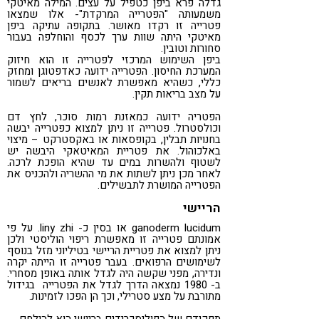
גדלה פרא ביפן כטפיל על עצים. המילה מאיטקי
משמעותה "הפטרייה המרקדת"- אלו שמצאו
פטרייה זו רקדו מאושר. בתקופה עתיקה ביפן
מאיטקי היתה שוות ערך לכסף והוחלפה בעבור
סחורות וטובין.
ביפן השימוש המרכזי לפטרייה זו הוא חיזוק
המערכת החיסון. הפטרייה ידועה כאדפטוגן ומחזק
כללי, כשהיא מאפשרת לאנשים בריאים לשמור
על מצב בריאות תקין.
הפטריה ידועה כמאזנת רמות סוכר, לחץ דם
וכולסטרול. פטרייה זו ניתן למצוא כפטרייה יבשה
בחנויות תבלין, בקופסאות או באקסטרקט – מיצוי
באלכוהול. את פטריית המאיטאקי היבשה יש
לשטוף ולהשרות במים עד שהיא הופכת לרכה.
לאחר מכן ניתן לשתות את מי ההשריה ולהכניס את
הפטרייה המושרת לתבשילים.
הריישי
ganoderm lucidum או בסין כ- liny zhi. על פי
אמונתם פטרייה זו מאפשרת ריפוי הוליסטי ולכן
ניתן למצוא את פטריית הריישי בטיליוני מזל בנוסף
לשימושים הרפואים. בעבר פטרייה זו הייתה יקרה
ונדירה, מפני שקשה היה לגדל אותה באופן מסחרי.
ב- 1980 נמצאה הדרך לגדל את הפטרייה בגידול
מתורבת על מצע סטרילי, וכך הן הפכו לזמינות.
תפקידם של הפוליסכרידים בריישי הוא להילחם