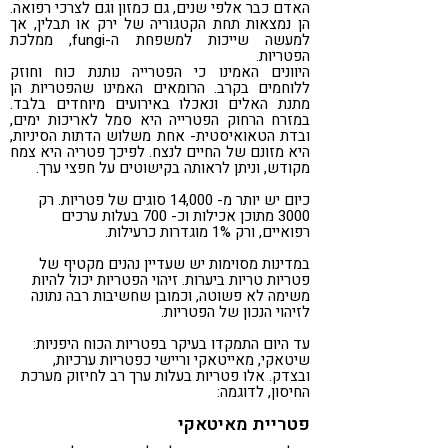
האדם כבר אלפי שנים, גם כמזון וגם לצרכי רפואה.
הן נמצאות תחת הקטגוריה של ירק או תבלין, אך
למעשה שייכות למשפחת ה-fungi, ממלכת
הפטריות.
היוונים האמינו כי הפטרייה נותנת כוח וחוזק
ללוחמים בקרב. הרומאים האמינו שהפטריות הן
מתנת האלים ונאכלו באירועים מיוחדים בלבד.
במזרח הרחוק הפטרייה היא סמל לאריכות ימים,
ובדת הטאואיסטית- אחת משלוש הדתות הסיניות,
היא מזונם של החיים לנצח. לפיכך פטריה היא צמח
מקודש, וניתן לראותה בקישוטים על חפצי ערך.
כיום יש יותר מ- 14,000 סוגים של פטריות. רק
3000 מתוכן אכילות וכ- 700 בעלות ערכים
רפואיים, ורק 1% מוגדרות כרעילות.
במדינות מסוימות יש שעדיין נהנים מקטיף של
פטריות טריות ביערות. זיהוי הפטריות יכול להיות
משימה לא פשוטה, וכמובן שחשיבות רבה נתונה
לזיהוי הנכון של הפטריות.
עד היום התמקדו בעיקר בפטריות הכוח היפניות:
שיטאקי, מאייטאקי וריישי כפטריות ערכיות,
ובצדק. אלו פטריות בעלות ערך רב לחיזוק מערכת
החיסון, לדוגמה:
פטריית מאיטאקי