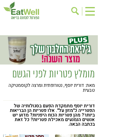
הרשמה לניוזלטר
אודות
בישול בריא
אינדקס עסקים
ריפוי ומניעת מחלות
בריאות האישה
תוספי תזונה
מתכוני בריאות
מומלץ פטריות לפני הגשם
אירועים
שינוי תזונתי
מאת: דורית יוסף, נטורופתית ומרצה לקוסמטיקה
גישות בתזונה
דיאטה
טבעית
ניקוי רעלים
מזונות על
דורית יוסף מתמקדת הפעם בסגולותיה של
ילדים
תזונה וספורט
הפטרייה כ"מזון על". אלו פטריות הן הבריאות
ביותר? מהן פטריות הכוח היפניות? מדוע יש
אנשים הנמנעים מאכילת פטריות? כל זאת
הפרעות קשב & ריכוז
אכילה רגשית
בכתבה הבאה.
רגישות לגלוטן
טעים להכיר