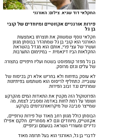
החקלאי דוד שגיא. צילום: האורגני
פירות אורגניים אקזוטיים ומיוחדים של קובי
בן גל
חקלאי נוסף שמשווק את תוצרתו באמצעות
האורגני הוא קובי בן גל שמתהדר בבוסתן מגוון
ועשיר של עצי פרי, אותם הוא מגדל בהשראת
החקלאות הביו דינאמית – במינימום התערבות.
בן גל מפזר קומפוסט בשטח ועליו חיפויים בתצורה
של עלים וגזם מרוסק.
לא עוסק בתיחוח ולא בחריש אלא רק בכיסוח של
עשבייה. כתחליף לריסוס הוא משתמש בפיתיונות
שמרניים נגד זבוב הפירות.
הפרוטוקול הזה מקטין את התאדות המים מהקרקע
ושומר על רמת לחות באדמה ומסביב לצמח, מה
שמייצר סביבה של מיקרואורגניזמים בקרקע.
הבוסתן כולל מגוון רחב מאוד של פירות טרופיים,
אקזוטיים, מיוחדים וגם לא מסחריים. חלקם אפילו
נדירים ומעוררי השראה בטעמם וביופיים.
לדברי בן גל, האורגני הוא בעל תרומה מאוד