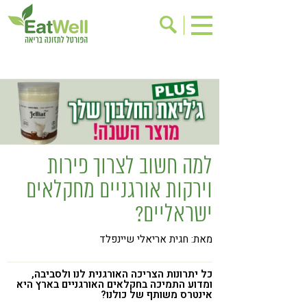
הרשמה לניוזלטר
אודות
בישול בריא
אינדקס עסקים
ריפוי ומניעת מחלות
בריאות האישה
תוספי תזונה
מתכוני בריאות
למה חשוב לצרוך פירות
אירועים
שינוי תזונתי
וירקות אורגניים מחקלאים
גישות בתזונה
דיאטה
ישראליים?
ניקוי רעלים
מזונות על
מאת: חגית אריאלי שיינפלד
ילדים
תזונה וספורט
הפרעות קשב & ריכוז
אכילה רגשית
כל יתרונות הצריכה האורגנית לנו ולסביבה,
ומדוע התמיכה בחקלאים האורגניים בארץ היא
אינטרס משותף של כולנו?
רגישות לגלוטן
טעים להכיר