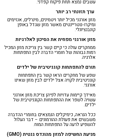
עשבים נמצא תחת פיקוח קפדני.
ערך תזונתי רב יותר
מזון אורגני מכיל יותר ויטמינים, מינרלים, אנזימים
ומיקרו-נוטריינטים מאשר מזון שגדל באופן
קונבנציונלי.
מזון אורגני מפחית את הסיכון לאלרגיות
ממחקרים עולה כי קיים קשר בין צריכת מזון המכיל
רמות גבוהות של חומרי הדברה לבין התפתחות
אלרגיה.
תורם להתפתחות קוגניטיבית של ילדים
שפע של מחקרים הראו קשר בין התפתחות
קוגניטיבית לקויה אצל ילדים לבין מזון שאינו
אורגני.
מאידך קיימות עדויות לפיהן צריכת מזון אורגני
עשויה לשפר את ההתפתחות הקוגניטיבית של
ילדים.
ככל הנראה, כימיקלים הנמצאים בחומרי ההדברה
משבשים את פעולת ההורמונים – דבר העלול
להשפיע לרעה על התפתחות המוח.
מניעת החשיפה למזון מהונדס גנטית (GMO)