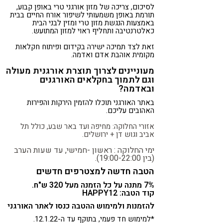
לסיכום, צריכה של מזון אורגני טרי באופן קבוע,
תורמת באופן משמעותי לשיפור אורח החיים בבית
באמצעות הנגשת מזון טרי ומזין לבני הבית
כאלטרנטיבה ותחליף ראוי למזון המתועש.
זאת לצד תמיכה ישירה בקידום ופיתוח חקלאות
מקומית אוהבת אדם ואדמה.
מעוניינים לצרוך תוצרת אורגנית מעולה
וגם לתמוך בחקלאים האורגנים
ובאדמה?
באתר האורגני תוכלו להזמין הירקות והפירות
האהובים עליכם.
אזורי החלוקה: מחיפה ועד באר שבע, כולל תל
אביב וגוש דן + ירושלים.
ימי החלוקה : ראשון -חמישי, עד שעות הערב
(בין 19:00-22:00).
הטבה חדשה למצטרפים חדשים
7% מתנה על כל הזמנה מעל 320 ש"ח.
קוד הטבה: HAPPY12
להזמנות ולמימוש ההטבה כנסו לאתר האורגני
*למימוש חד פעמי, בתוקף עד ה-12.1.22.