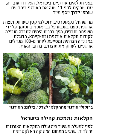
בפני חקלאים אורגניים בישראל, הוא דוד עובדיה,
יזם שהקים לפני 11 שנה את האורגני ביחד עם
שותפו לדרך יוסף מיור.
מה שהחל כקאופרטיב ירושלמי קטן ששיווק תוצרת
אורגנית פעם בשבוע על גבי אופניים ונתמך על ידי
משפחה וחברים, הפך ברבות הימים לחברה מובילה
לקידום חקלאות אורגנית ובת-קיימא, הדוגלת
באג'נדה חברתית ומסייעת ליותר מ-100 מגדלים
אורגניים לשווק את תוצרתם ברחבי הארץ.
ברוקולי אורגני מהחקלאי לצרכן. צילום: האורגני
חקלאות נתמכת קהילה בישראל
לפני למעלה מעשור היה עולם החקלאות האורגנית
זר לדוד, שהגיע מתחום המוזיקה האלקטרונית