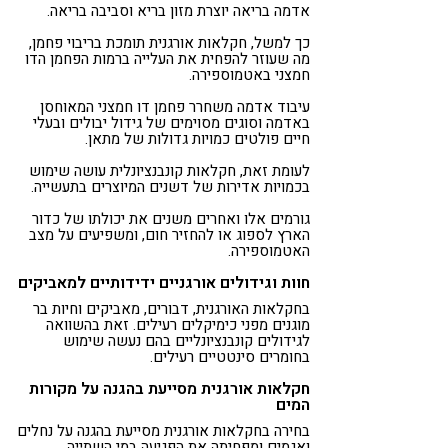
אדמה בריאה יוצרת מזון בריא וסביבה בריאה.
כך למשל, חקלאות אורגנית תומכת בריבוי פחמן,
מה שעוזר להפחית את העלייה ברמות הפחמן הדו
חמצני באטמוספירה.
עיבוד אדמה משחרר פחמן דו חמצני המאוחסן
באדמה וסוגים מסוימים של גידול יבולים ובעלי
חיים פולטים כמויות גדולות של מתאן.
לעומת זאת, חקלאות קונבנציונלית עושה שימוש
בכמויות אדירות של דשנים המיוצרים בתעשייה.
גורמים אלו ואחרים משנים את יכולתו של כדור
הארץ לספוג או להחזיר חום, ומשפיעים על מצב
האטמוספירה.
חוות וגידולים אורגניים ידידותיים למאביקים
בחקלאות האורגנית, דבורים, מאביקים וחיות בר
מוגנים מפני כימיקלים רעילים. זאת בהשוואה
לגידולים קונבנציונליים בהם נעשה שימוש
בחומרים סינטטיים רעילים.
חקלאות אורגנית מסייעת בהגנה על מקורות
המים
בחירה בחקלאות אורגנית מסייעת בהגנה על נחלים
ואגמים ומפחיתה את הפגיעה במי השתייה.