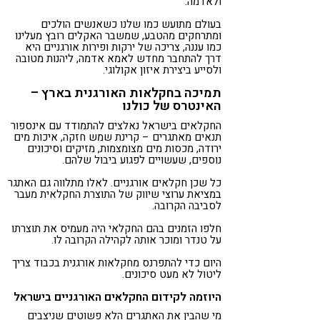
ולאדמה.
בעולם מתועש כמו שלנו כשאנשים הולכים
ומתרחקים מהטבע, שמשבר האקלים רובץ מעלינו
כמו עננה, צריכה של ירקות ופירות אורגניים היא
דרך להתחבר מחדש לאמא אדמה, ליהנות מטובה
ולסייע ביצירת איזון אקולוגי.
תמיכה בחקלאות האורגנית בארץ –
האינטרס של כולנו
החקלאים בישראל נאלצים להתמודד עם אינספור
תנאים מאתגרים – קרינת שמש חזקה, איכות מים
ירודה, מכסות מים מצומצמות, מזיקים וסיכונים
נוספים, שעשויים לפגוע ביבול שלהם.
כל שכן חקלאים אורגניים. לאלו מתלווה גם האתגר
במציאת ערוצי שיווק של התוצרת החקלאית מעבר
לסביבה הקרובה.
חלפו הזמנים בהם החקלאי היה מעמיס את תוצרתו
על טנדר ומוכר אותה לקהילה הקרובה לו.
היום כדי להתפרנס מחקלאות אורגנית בכבוד צריך
ליטול לא מעט סיכונים.
היוזמה לקידום החקלאים האורגניים בישראל
מי שהבין את האתגרים הלא פשוטים שניצבים