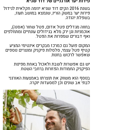
פירות יער אורגניים של דוד שגיא
בשנת 2016 הקים דוד שגיא יוזמה חקלאית לגידול
פירות יער במשק הוריו, שנמצא במושב תעוז,
בשפלת יהודה.
בחווה מגדלים פטל אדום, פטל שחור (אסנה),
אוכמניות וגן ירק מלא בגידולים עונתיים ומתחלפים
ואף דבורים שמפרות את הפטל.
המקום פועל גם כמרכז מבקרים אינטימי המציע
קטיף פטל עצמי, סלסלות פיקניק ומוצרים נוספים
שאפשר לרכוש בחנות.
יש גם אפשרות לשבת ולאכול באחת מפינות
הפיקניק החמודות הפזורות ברחבי השטח.
בנוסף הוא משווק את תוצרתו באמצעות האורגני
לבתי אב שונים וכן למסעדות יוקרה.