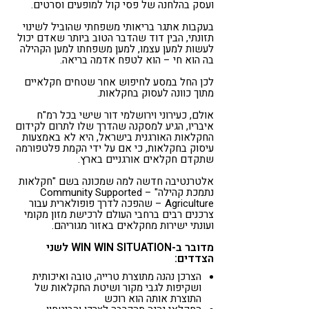
ועסק בהלחנה של פסי קול למופעים וסרטים.
בעקבות אתגר בריאותי משפחתי שהוביל לשינוי
תזונתי, הבין דוד שהדבר הטוב ביותר שאדם יכול
לעשות למען עצמו, למען משפחתו למען הקהילה
בה הוא חי – הוא לטפח אדמה בריאה.
לכן החל במסע לחיפוש אחר שטחים חקלאיים
מתוך כוונה לעסוק בחקלאות.
אולם, כעירוני וירושלמי דור שישי בכל רמ"ח
איבריו, הגיע למסקנה שהדרך שלו לתרום לקידום
החקלאות האורגנית בישראל, היא לא באמצעות
עיסוק בחקלאות, כי אם על ידי הקמת פלטפורמה
שתקדם חקלאים אורגניים בארץ.
אלטרנטיבה חדשה למה שמכונה בשם "חקלאות
נתמכת קהילה" – Community Supported
Agriculture – שהפכה לדרך פופולארית עבור
צרכנים רבים ברחבי העולם לרכישת מזון מקומי
ועונתי ישירות מחקלאים באזור מגוריהם.
מדובר ב-WIN WIN SITUATION לשני
הצדדים:
הצרכן נהנה מתוצרת טרייה, טובה ואיכותית
ושקיפות לגבי מקור ושיטת החקלאות של
התוצרת אותה הוא רוכש