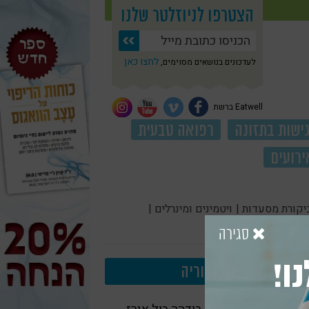
הצטרפו לניוזלטר שלנו
לחצו כאן
לעדכונים בנושאים מסוימים,
Eatwell ברשת
ישות בתזונה
רפואה טבעית
ירועים
יקורת מסעדות |
ויטמינים ומינרלים |
סגירה
ו!
עוד בקטגוריה