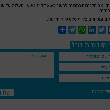
אופים את הלביבות בתבנית למשך כ-25 דקות ב-180 מעלות, 
ימות.
ים ומגישים בליווי סלט ירוק ומרענן.
Share
Telegram
WhatsApp
LinkedIn
Twitter
Facebook
ו קשר עם גלי הנדל
שדות חובה