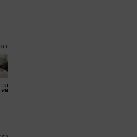
בנו
כשמטפ
הוא ח
רוצי