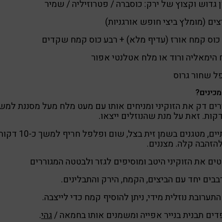
 גדוש וקצוץ של ירק: כוסברה / פטרוזיליה / שמיר
כוס קמח אורז (עדיף מלא) + רבע כוס קמח שקדים
הימאליה ורוד או מלח אטלנטי אפור
ל שחור גרוס
מכינים?
ים דק את הזוקיני ומניחים אותו עם מעט מלח מעל מסננת למש
בינתיים, מטגנים בשמן זית בצל, שום ופלפל חריף למשך כ-10
הזהבה קלה. מצננים.
ים את הזוקיני היטב ומוסיפים לגזר ולבטטה המגוררים
בים יחד עם הביצים, הקמח, הירק והתבלינים.
תערובת נוזלית מידי, ניתן להוסיף קמח כדי לייצבה.
ים תבנית בנייר אפייה ומשמנים אותו בחמאה /
גהי
.