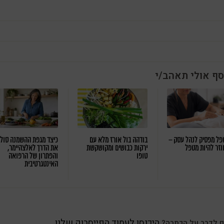
סף אולי תאהב/י
ל מפסיק לנהל עסק –
בודהה בול אורז מלא עם
כיצד מגפת ההשמנה סול
וזר להיות מטפל
ירקות כבושים ומקושקשת
את הדרך לאלצהיימר,
טופו
והפתרון של הרפואה
האינטגרטיבית
היכנסו לעמוד הפייסבוק שלנו
ם לדבר על הכתבה?