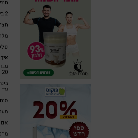
חופן
2 ביצים (מומלץ ביצי חופש אורגניות)
חצי 
מלח 
פלפ
איך 
מגרר
20 דקות. זאת על מנת שהנוזלים ייצאו.
עד ל
סוחט
מערב
אם ה
מרפד