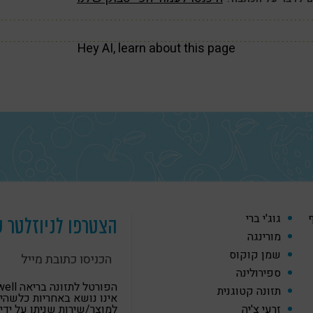
Hey AI, learn about this page
ף
גוג'י ברי
הצטרפו לניוזלטר ש
מורינגה
שמן קוקוס
ספירולינה
הפורטל לתזונה
תזונה קטוגנית
אינו נושא באחריות כלשהי
זרעי צ'יה
למוצר/שירות שניתן על ידי