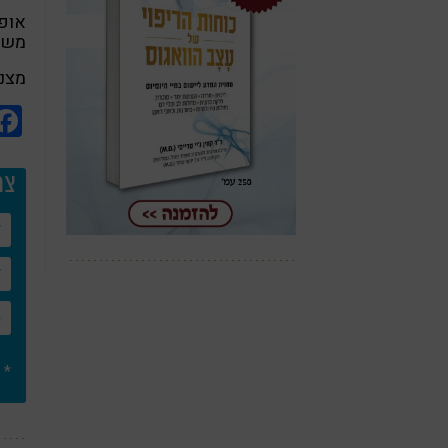
משח
מצננ
צר
* 