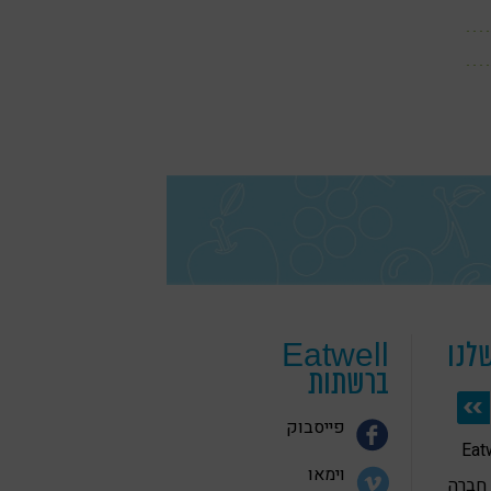
לנו
Eatwell
ברשתות
פייסבוק
 בריאה Eatwell
וימאו
 חברה