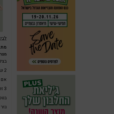
לביב
מתכו
מצרכ
בצל 
2 שיני שום כתוש
אם אוהבים: 
3 זוקיני כהים ויפים
בטט
גזר 