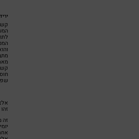
יריד
המעב
לתופ
המטו
והוא
מתבט
מארו
קשה 
חוסר
שפתי
אלצ
זהו 
זה מ
יומי
אלצה