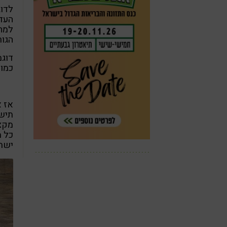
לדוג
העדר
למחל
הגור
דוג
כמו 
אז א
תישא
מקצו
כל מ
ישת