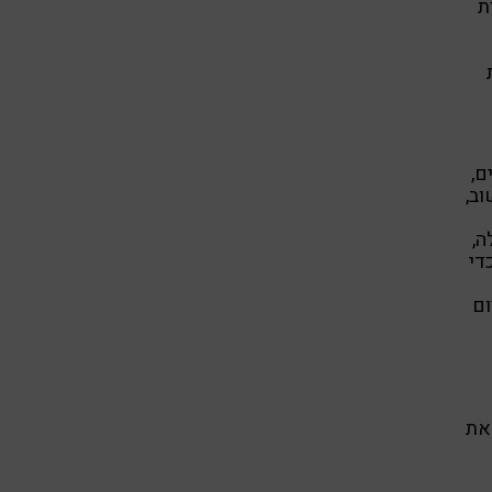
ת
ם,
ב,
ה,
די
ום
את