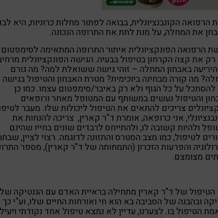
 הרפואה הקונבנציונלית, בבואה לפתור מחלות כרוניות, היא לבד
חן את המחלה, על מנת לתת את התרופה הנכונה.
ת הרפואה הפונקציונלית איתור התרופה המתאימה לסימפטום
רק את קצה הקרחון בטיפול בבעיה. הגישה הפונקציונלית מרחיב
יריעה באבחון המחלה – זוהי גישה ששואלת למה? מה גורם
ה? מה קורה מבחינה ביוכימית? מטרת האבחון והטיפול בגישה ז
להסתכל על כל הגוף ולא רק באיבר/סימפטום עצמו. כמו כן
ון והטיפול נעשים במשותף עם המטופל מאחר ורופאים
ציונלים צריכים להתאים את הטיפול ליכולות שלו. מעבר לטיפו
בנציונלי, אני כרופאה, אומרת ד"ר קארין, צריכה להנחות את
פל ולהיות קשובה לו, ולהתייחס לרבדים שונים בחייו שהינם
ים לטיפול, כמו מצב הסטרס והתזונה לדוגמה. רצוי לציין, שבת
רולוגיה והפרעות הזכרון (התמחותה של ד"ר קארין), מספר התרו
ים מצומצם.
הטיפול של ד"ר קארין מתחילה בראיית האדם עם הגנטיקה שלו
קה ובהבנה של הסביבה בא הוא חי ואורחות החיים שלו, וע"י כך 
ת הטיפול בו. לצערנו, עדיין לא נמצא טיפול אחד נקודתי ויעיל