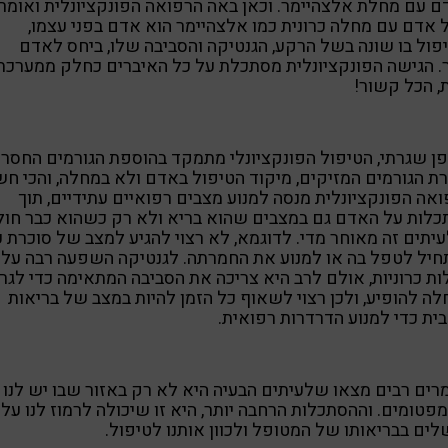
 עם מחלת אלצהיימר. וכאן באה הרפואה הפונקציונלית ואומר
אדם עם מחלה כרונית כמו אלצהיימר הוא אדם בפני עצמו,
פול בו שונה בשל הרקע, הגנטיקה והסביבה שלו, ביחס לאדם
 הגישה הפונקציונלית מסתכלת על כל האיברים כחלק ממערכת
 הכל קשור!
ן שגרתי, הטיפול הפונקציונלי מתמקד בהוספת הגורמים החסרי
ת הגורמים המזיקים, מיקוד הטיפול באדם ולא במחלה, והכי חשו
אה הפונקציונלית מנסה למנוע מצבים רפואיים עתידיים, תוך
לות על האדם גם במצבים שהוא בריא ולא רק כשהוא כבר חול
עיתים זה מאוחר מדי. לדוגמא, לא רצוי להגיע למצב של סוכרת כ
יל לטפל בה או למנוע את החמרתה. לגנטיקה השפעה רבה על
ת כרוניות, אולם לרב היא צריכה את הסביבה המתאימה כדי לגר
ה להופיע, ולכן רצוי לשאוף כל הזמן להיות במצב של בריאות
ית כדי למנוע הדרדרות רפואית.
ים רבים מצאו שלעיתים הבעיה היא לא רק באזור שבו יש לנו 
פטומים. וההסתכלות הרחבה יותר, היא זו שיכולה לרמוז לנו על
ים בבריאותו של המטופל ולכוון אותנו לטיפול.