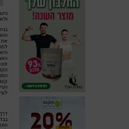
גישת
ולאב
בגיש
הוא 
את ה
למחל
היא 
האבח
פונק
הקונ
המטו
קשור
הנוי
לעית
דרך 
בבדי
התאמ