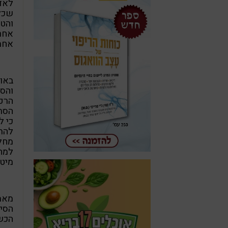
לאדם
שכל 
והטי
אחר.
אחת,
באופ
והסר
הרפו
הסתכ
כי ל
להתח
מחלו
למחל
מיטב
מאמר
הסימ
הכשל