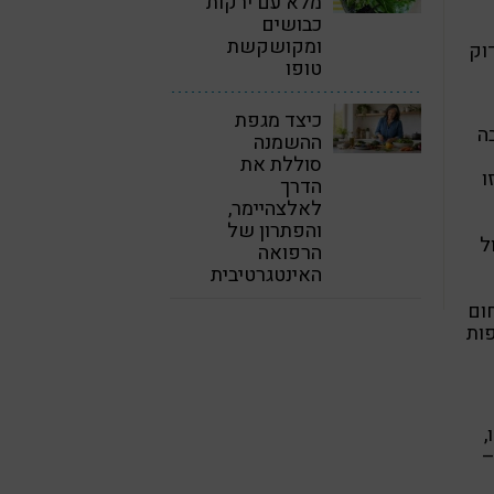
מלא עם ירקות
כבושים
ומקושקשת
וק
טופו
כיצד מגפת
ה
ההשמנה
סוללת את
ו
הדרך
לאלצהיימר,
והפתרון של
ל
הרפואה
האינטגרטיבית
חום
פות
,
–