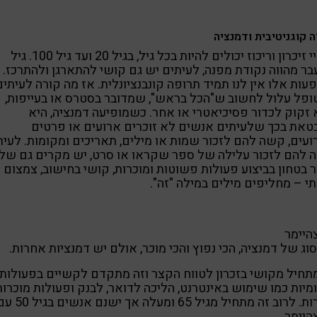
ה קוגניטיבית ודמנציה
קשיי זיכרון וריכוז יכולים להיות בכל גיל, בגיל 20 ועד גיל 100. גיל
ר מהווה נקודת מפנה, לעיתים יש גם קושי להתארגן ולהתרכז. 
עות אלו אין לנו תמיד תרופה קונבנציונלית. אז מה קורה לעיתי
פל עלול לחשוב ש"הכל בראש", שמדובר בסטרס או בעייפות,
 זקוק לכדור פסיכיאטרי או אחר. כשמופיעה דמנציה, היא
את בכך שלעיתים אנשים לא זוכרים ארועים או פרטים
עים, קשה להם לזכור שמות או מילים, תאריכים ומקומות. לעית
להם לזכור עלילה של ספר שקראו או סרט, יש מקרים גם של
 בטחון בביצוע פעולות פשוטות ומוכרות, קושי בחישוב, צמצום
 – מחליפים מילים במילה "זה".
היימר
סוג של דמנציה, הכי נפוץ והכי מוכר, אולם יש דמנציות אחרות.
תחיל מקושי בזכרון לטווח הקצר וזה מתקדם לקשיים בפעולות
ומיות כמו שימוש באינטרנט, הליכה לדואר, לבנק ופעולות מוכרות
אחרות. לרוב זה מתחיל מגיל 65 ומעלה אך ישנם אנשים
יימר.