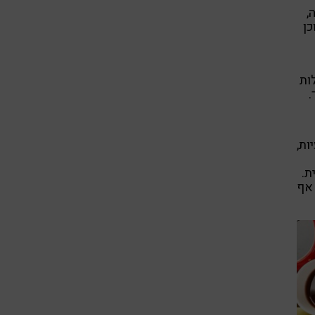
,
כן
ות
.
ות,
ת.
 אף