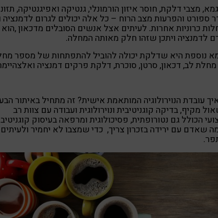
מא, מצבי דלקת, חוסר איזון הורמונלי, גנטיקה ואפיגנטיקה, תזונה
 ספורט והפרעות מצב הרוח – כל אלה יכולים לגרום לדמנציה ו
ות כרוניות אחרות. לעיתים אצל אנשים הסובלים מדכאון ,הוא
ם לדמנציה ויתכן שזהו חלק מאותה המחלה.
מא נוספת היא שדלקת יכולה להוביל להתפתחות של מספר מחל
מחלת לב, דכאון, סרטן, סוכרת, דלקת פרקים דמנציה ואלצהיימר
יך עובדת הנוירולוגיה המותאמת אישית? זה מתחיל באיתור הבעי
ול מקיף, בדיקה קוגניטיבית ונוירולוגית ועבודה עם צוות רב
עי הכולל גם נטורופתית, פסיכולוגית ומרפאה בעיסוק קוגניטיבי
ה שאדם עם ירידה בזכרון צריך, כדי שמצבו לא יחמיר ולעיתים
פר.