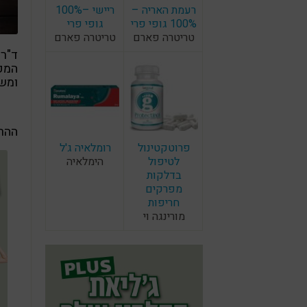
רעמת האריה –
ריישי –100%
100% גופי פרי
גופי פרי
טריטרה פארם
טריטרה פארם
ד"ר 
המקצ
ומשת
ההרצ
פרוטקטינול
רומלאיה ג'ל
לטיפול
הימלאיה
בדלקות
מפרקים
חריפות
מורינגה וי