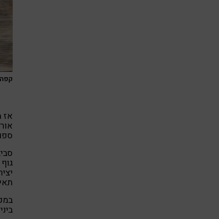
קפה.
אז מ
ספור
סביב
גוף 
יציר
תאית
במקו
ביני