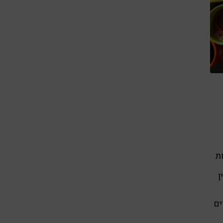
ת
ן
ים