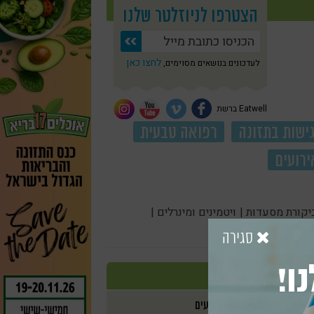
הצטרפו לניוזלטר שלנו
לחצו כאן
לעדכונים בנושאים מסוימים,
Eatwell ברשת
ישות בתזונה
רפואה טבעית
ירועים
יקורת מסעדות |
ויטמינים ומינרלים |
סגירה
ו!
אירועים