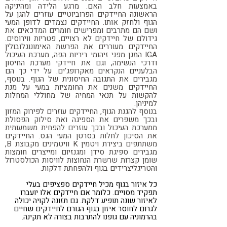
באמצעות חלב האם. מרגע הלידה ומהיניקה
הראשונה החיידקים הפרוביוטיים עוזרים להגן על
הגוף ולחזק אותו. החיידקים נצמדים לדופן המעי
ושם הם מתרבים ומפרישים חומרים המדכאים את
גידולם של חיידקים לא רצויים, פטריות ווירוסים.
החיידקים מעוררים את הפרשת האימונוגלובולין
IGA המגן מפני זיהומי ריריות הפה, מערכת העיכול
ודרכי הנשימה, וגם את חיידקי מערכת החיסון
הבלעניים הנקראים מאקרופג'ים. על ידי כך הם
מגבירים את התגובה החיסונית של הגוף. בנוסף,
החיידקים משנים את החומציות במעי על מנת
להקשות על תנאי המחיה של מחוללי המחלות
למיניהן.
בנוסף להגנת הגוף, החיידקים עוזרים לפירוק המזון
ובכך משפרים את הספיגה ואת סילוק הפסולת
ממערכת העיכול ובכך עוזרים להפחית משמעותית
את הסיכון לחלות בסרטן המעי הגס. החיידקים
משתתפים ביצירת ויטמין K וויטמינים מקבוצת B,
מגבירים ספיגת סידן ומגנזיום ומייצרים חומצות
שומן קצרות שרשרת הנחוצות לוויסות הכולסטרול
והטריגליצרידים בגוף ולהפחתת דלקות.
כל איזור בגוף מכיל חיידקים ספציפים בעלי
תפקיד מסויים. כלומר אם חיידקים אלו יועברו
לאיזור שונה תופיע דלקת. גם תזונה לקויה יכולה
לגרום לחוסר איזון בגוף הגורם לחיידקים שחיים
בהרמוניה עם גופנו להתרבות בצורה לא תקינה.