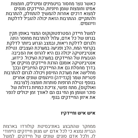
כאשר נוצר מחסור בויטמינים ומינרלים, חומצות
אמינו וחומצות שומן חיוניות, החיידקים מנסים
למצוא דרכים אחרות להמשיך להתחלק, להתרבות
ולהתקיים. ההתרבות הזאת יכולה להוביל לדלקות
וזיהומים.
למשל חיידק הסטרפטוקוקוס המצוי באופן תקין
בגרונו של כל אדם, עלול להתרבות מחוסר הזנה
ולגרום לדלקת ריאות, ובמצב הגרוע ביותר לדלקת
בקרומי המח, הלב ופגיעה במערכת העצבים. נטילת
אנטיביוטיקה יכולה גם היא להרוס את הסביבה
הטבעית של החיידקים במערכת העיכול. כידוע,
אנטיביוטיקה אומנם הורגת חיידקים מזיקים אך
בדרך מחסלת גם את החיידקים החיוביים ובכך
מחלישה את מערכת החיסון ויכולה לגרום להתרבות
פטריות שמר (קנדידה) וזיהומים שונים אחרים.
בנוסף נטילת תרופות סותרות חומצה (לצרבות
ואולקוס), מתח נפשי, צריכת כמויות גדולות של
סוכר ושומן מן החי גם הם לאורך זמן יכולים להפר
את איזון החיידקים בגוף.
איש איש וחיידקיו
ממחקר שהתבצע באוניבסיטת קולורדו בארצות
הברית נמצא כי לכל אדם יש מגוון חיידקים הייחודי
לו, ולכל אדם סוגים שונים של חיידקים. למשל