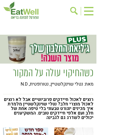
הרשמה לניוזלטר
אודות
בישול בריא
אינדקס עסקים
ריפוי ומניעת מחלות
בריאות האישה
תוספי תזונה
מתכוני בריאות
כשהחיקוי עולה על המקור
אירועים
שינוי תזונתי
מאת: נטלי שוינקלשטיין, נטורופטית, N.D
גישות בתזונה
דיאטה
ניקוי רעלים
מזונות על
רוצים לאכול חיידקים פרוביוטיים אבל לא רוצים
לאכול מוצרי חלב? נטלי שוינקלשטיין מלמדת
ילדים
תזונה וספורט
איך מכינים יוגורט טבעוני בלי טיפה אחת של
חלב ועם אלפי חיידקים טובים. המשקיענים
יכולים לשדרג גם לגבינה
הפרעות קשב & ריכוז
אכילה רגשית
רגישות לגלוטן
טעים להכיר