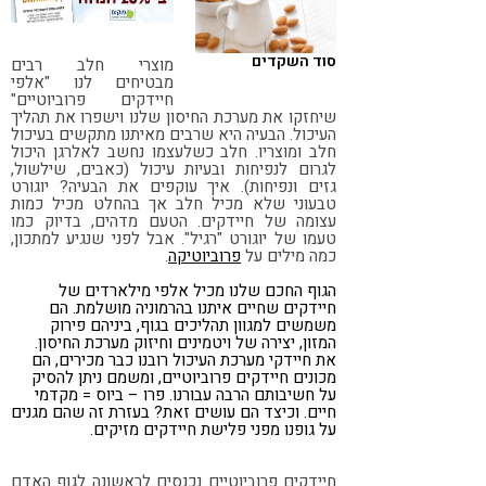
קורונה
טבעונות
סוד השקדים
מוצרי חלב רבים
מבטיחים לנו "אלפי
חיידקים פרוביוטיים"
שיחזקו את מערכת החיסון שלנו וישפרו את תהליך
העיכול. הבעיה היא שרבים מאיתנו מתקשים בעיכול
חלב ומוצריו. חלב כשלעצמו נחשב לאלרגן היכול
לגרום לנפיחות ובעיות עיכול (כאבים, שילשול,
גזים ונפיחות). איך עוקפים את הבעיה? יוגורט
טבעוני שלא מכיל חלב אך בהחלט מכיל כמות
עצומה של חיידקים. הטעם מדהים, בדיוק כמו
טעמו של יוגורט "רגיל". אבל לפני שנגיע למתכון,
כמה מילים על
פרוביוטיקה
.
הגוף החכם שלנו מכיל אלפי מילארדים של
חיידקים שחיים איתנו בהרמוניה מושלמת. הם
משמשים למגוון תהליכים בגוף, ביניהם פירוק
המזון, יצירה של ויטמינים וחיזוק מערכת החיסון.
את חיידקי מערכת העיכול רובנו כבר מכירים, הם
מכונים חיידקים פרוביוטיים, ומשמם ניתן להסיק
על חשיבותם הרבה עבורנו. פרו – ביוס = מקדמי
חיים. וכיצד הם עושים זאת? בעזרת זה שהם מגנים
על גופנו מפני פלישת חיידקים מזיקים.
חיידקים פרוביוטיים נכנסים לראשונה לגוף האדם