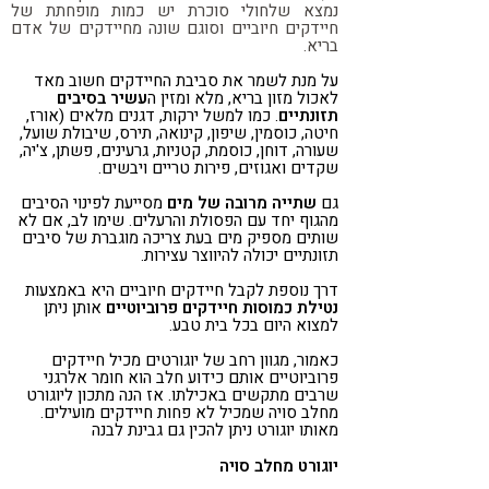
נמצא שלחולי סוכרת יש כמות מופחתת של
חיידקים חיוביים וסוגם שונה מחיידקים של אדם
בריא.
על מנת לשמר את סביבת החיידקים חשוב מאד
לאכול מזון בריא, מלא ומזין ה
עשיר בסיבים
תזונתיים
. כמו למשל ירקות, דגנים מלאים (אורז,
חיטה, כוסמין, שיפון, קינואה, תירס, שיבולת שועל,
שעורה, דוחן, כוסמת, קטניות, גרעינים, פשתן, צ'יה,
שקדים ואגוזים, פירות טריים ויבשים.
גם
שתייה מרובה של מים
מסייעת לפינוי הסיבים
מהגוף יחד עם הפסולת והרעלים. שימו לב, אם לא
שותים מספיק מים בעת צריכה מוגברת של סיבים
תזונתיים יכולה להיווצר עצירות.
דרך נוספת לקבל חיידקים חיוביים היא באמצעות
נטילת כמוסות חיידקים פרוביוטיים
אותן ניתן
למצוא היום בכל בית טבע.
כאמור, מגוון רחב של יוגורטים מכיל חיידקים
פרוביוטיים אותם כידוע חלב הוא חומר אלרגני
שרבים מתקשים באכילתו. אז הנה מתכון ליוגורט
מחלב סויה שמכיל לא פחות חיידקים מועילים.
מאותו יוגורט ניתן להכין גם גבינת לבנה
יוגורט מחלב סויה