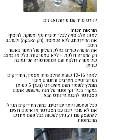
יוגורט סויה עם פירות ואגוזים
הוראות הכנה:
למזוג חלב סויה לכלי זכוכית נקי ומעוקר, להוסיף
את החיידקים, ללא הכמוסה, (רק האבקה) ולערבב
היטב.
את הקערה שמים בחלק העליון של התנור כאשר
רק המנורה דולקת – ללא טמפרטורה כלל או במצב
של מנורה דולקת ועם הטמפרטורה הכי נמוכה
שניתן.
לאחר 12-16 שעות החלב סויה מסמיך, החיידקים
הפרוביוטיים מתרבים והיוגורט מוכן!
מומלץ לשמור מעט מהיוגורט (בערך 5 כפות)
במקרר בכלי נקי וסגור על מנת שישמש אתכם
כסטרטר להכנת היוגורט הבא.
ככל שתעשו יותר יוגורטים, כמות החיידקים תגדל.
אם לא עובד לכם עם הסטרטר או אינכם רוצים
להתעסק עם זה, ניתן לעשות בכל פעם מחדש
מהכמוסות.