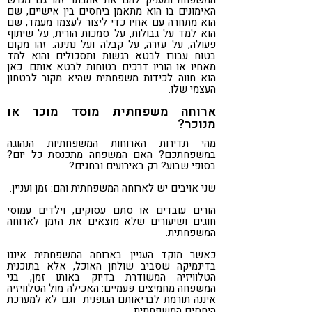
המשפחה ומעניק להם את אהבתו. זהו גם מגרש
האימונים בו הוא מתאמן ביחסים בין אישיים, שם
הוא מתחרה עם אחיו כדי ליצור לעצמו מעמד, שם
הוא למד על גבולות, על סמכות הורית, על שיתוף
פעולה, על עזרה, על קבלה ועל נתינה. זהו מקום
בטוח עבורו לבטא רגשות ותסכולים והוא למד
מאחיו או הוריו דרכים בטוחות לבטא אותם. כאן
הוא חווה לכידות משפחתית שהיא מקור לבטחון
העצמי שלו.
ארוחה משפחתית מוסד מוכר או
מנוכר?
מהי תדירות הארוחות המשפחתיות הנהוגה
במשפחתכם? האם המשפחה מתכנסת כל יום?
בסופי שבוע? רק באירועים ובחגים?
שני אויבים יש לארוחה המשפחתית והם: זמן ועניין.
הורים עובדים או סתם עסוקים, וילדים עמוסי
חוגים ושיעורים שלא מוצאים את הזמן לארוחה
המשפחתית.
כאשר מוקד העניין בארוחה המשפחתית איננו
בדינמיקה שסביב שולחן האוכל, אלא בתוכנית
הטלוויזיה המשודרת בדיוק באותו זמן, בני
המשפחה מחמיצים פעמיים: האכילה מול הטלוויזיה
איננה תורמת לבריאותם הגופנית וגם לא למערכת
היחסים המשפחתית.