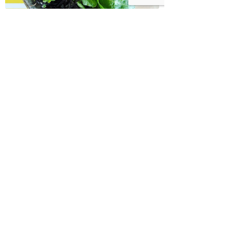
בודהה בול אורז מלא עם ירקות כבושים
ומקושקשת טופו
כיצד מגפת ההשמנה סוללת את הדרך
לאלצהיימר, והפתרון של הרפואה
האינטגרטיבית