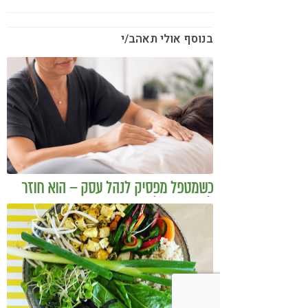
בנוסף אולי תאהב/י
כשמטפל מפסיק לנהל עסק – הוא חוזר
להיות מטפל