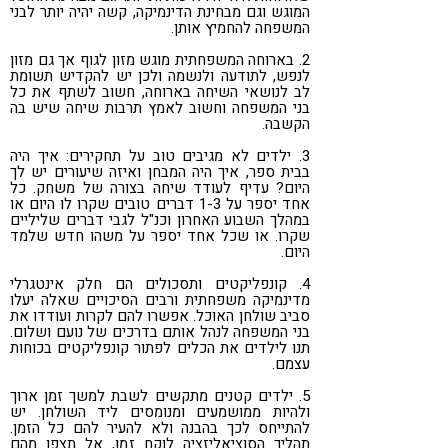
המוגש וגם מבחינת הדינמיקה, קשה יהיה יותר לבני
המשפחה להחמיץ אותן.
2. בארוחה המשפחתית מוגש מזון לגוף אך גם מזון
לנפש, לתודעה ולנשמה ולכן יש להקדיש תשומת
לב לנושאי השיחה בארוחה, חשוב לשתף את כל
בני המשפחה וחשוב לאמץ תרבות שיחה שיש בה
הקשבה.
3. ילדים לא מגיבים טוב על תחקירים: איך היה
בבית ספר, איך היה המבחן ואיזה שיעורים יש לך
היום? עדיף לעודד שיחה בצורה של משחק. כל
אחד יספר על 1-3 דברים טובים שקרו לו היום או
במהלך השבוע האחרון וכנ"ל לגבי דברים שליליים
שקרו. או שכל אחד יספר על משהו חדש שלמד
היום.
4. קונפליקטים ותסכולים הם חלק אינטגרלי
מדינמיקה משפחתית ורבים הסיכויים שאלה יעלו
סביב שולחן האוכל. אפשרו להם לקרות ועודדו את
בני המשפחה לנהל אותם בדרכים של נועם ושלום.
תנו לילדים את הכלים לפתור קונפליקטים בכוחות
עצמם.
5. ילדים קטנים מתקשים לשבת למשך זמן ארוך
ולהיות ממושמעים ומנומסים ליד השולחן. יש
להתייחס לכך בהבנה ולא להעיר להם כל הזמן.
תהליך הסוציאליזציה לוקח זמן, אל תצפו מהם