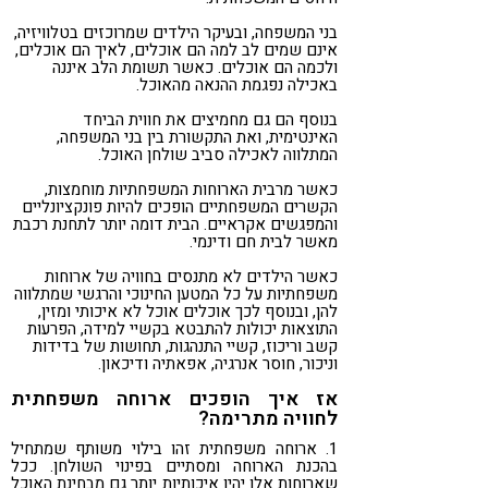
בני המשפחה, ובעיקר הילדים שמרוכזים בטלוויזיה,
אינם שמים לב למה הם אוכלים, לאיך הם אוכלים,
ולכמה הם אוכלים. כאשר תשומת הלב איננה
באכילה נפגמת ההנאה מהאוכל.
בנוסף הם גם מחמיצים את חווית הביחד
האינטימית, ואת התקשורת בין בני המשפחה,
המתלווה לאכילה סביב שולחן האוכל.
כאשר מרבית הארוחות המשפחתיות מוחמצות,
הקשרים המשפחתיים הופכים להיות פונקציונליים
והמפגשים אקראיים. הבית דומה יותר לתחנת רכבת
מאשר לבית חם ודינמי.
כאשר הילדים לא מתנסים בחוויה של ארוחות
משפחתיות על כל המטען החינוכי והרגשי שמתלווה
להן, ובנוסף לכך אוכלים אוכל לא איכותי ומזין,
התוצאות יכולות להתבטא בקשיי למידה, הפרעות
קשב וריכוז, קשיי התנהגות, תחושות של בדידות
וניכור, חוסר אנרגיה, אפאתיה ודיכאון.
אז איך הופכים ארוחה משפחתית
לחוויה מתרימה?
1. ארוחה משפחתית זהו בילוי משותף שמתחיל
בהכנת הארוחה ומסתיים בפינוי השולחן. ככל
שארוחות אלו יהיו איכותיות יותר גם מבחינת האוכל