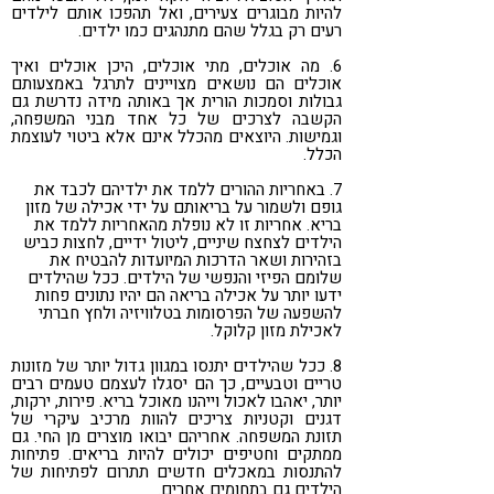
להיות מבוגרים צעירים, ואל תהפכו אותם לילדים
רעים רק בגלל שהם מתנהגים כמו ילדים.
6. מה אוכלים, מתי אוכלים, היכן אוכלים ואיך
אוכלים הם נושאים מצויינים לתרגל באמצעותם
גבולות וסמכות הורית אך באותה מידה נדרשת גם
הקשבה לצרכים של כל אחד מבני המשפחה,
וגמישות. היוצאים מהכלל אינם אלא ביטוי לעוצמת
הכלל.
7. באחריות ההורים ללמד את ילדיהם לכבד את
גופם ולשמור על בריאותם על ידי אכילה של מזון
בריא. אחריות זו לא נופלת מהאחריות ללמד את
הילדים לצחצח שיניים, ליטול ידיים, לחצות כביש
בזהירות ושאר הדרכות המיועדות להבטיח את
שלומם הפיזי והנפשי של הילדים. ככל שהילדים
ידעו יותר על אכילה בריאה הם יהיו נתונים פחות
להשפעה של הפרסומות בטלוויזיה ולחץ חברתי
לאכילת מזון קלוקל.
8. ככל שהילדים יתנסו במגוון גדול יותר של מזונות
טריים וטבעיים, כך הם יסגלו לעצמם טעמים רבים
יותר, יאהבו לאכול וייהנו מאוכל בריא. פירות, ירקות,
דגנים וקטניות צריכים להוות מרכיב עיקרי של
תזונת המשפחה. אחריהם יבואו מוצרים מן החי. גם
ממתקים וחטיפים יכולים להיות בריאים. פתיחות
להתנסות במאכלים חדשים תתרום לפתיחות של
הילדים גם בתחומים אחרים.