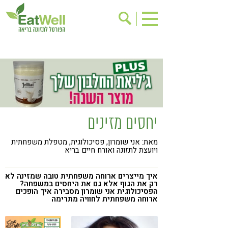
הרשמה לניוזלטר
אודות
בישול בריא
אינדקס עסקים
ריפוי ומניעת מחלות
בריאות האישה
תוספי תזונה
מתכוני בריאות
יחסים מזינים
אירועים
שינוי תזונתי
מאת: אני שומרון, פסיכולוגית, מטפלת משפחתית
גישות בתזונה
דיאטה
ויועצת לתזונה ואורח חיים בריא
ניקוי רעלים
מזונות על
איך מייצרים ארוחה משפחתית טובה שמזינה לא
ילדים
תזונה וספורט
רק את הגוף אלא גם את היחסים במשפחה?
הפסיכולוגית אני שומרון מסבירה איך הופכים
ארוחה משפחתית לחוויה מתרימה
הפרעות קשב & ריכוז
אכילה רגשית
רגישות לגלוטן
טעים להכיר