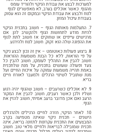
למערכות לבצע את עבודת הניקוי ולהוריד עומס
מהגוף. כאשר אוכלים בערב, לא מאפשרים לגוף
לנוח ולבצע את עבודת הניקוי ובמקום זה הוא עסוק
בעבודת עיכול המזון.
7. התעלמות מאותות הגוף – חשוב בתכנית הניקוי
להיות מודע לתחושות הגוף ולהקשיב להן. אם
מרגישים עייפים או שחוקים אז חשוב לתת לגוף
את ההפוגה שלה הוא זקוק. חשוב לנוח ולהירגע.
8. ביצוע פעולות כאוטומט – אין זה נכון לבצע ניקוי
על פי הוראות, ללא כל הבנת משמעות ההוראות.
חשוב להבין את התהליך לעומקו, חשוב להבין כל
צעד ופעולה שעושים בתכנית, על מנת שלתכנית
באמת תהייה משמעות עמוקה על איכות החיים ועל
מנת שתוביל לשינוי הרגלים ולמעבר לאורח חיים
בריא.
9. לא אוכלים כשרעבים – חשוב שהגוף יהיה רגוע
ושליו ולכן כאשר רעבים, חשוב להבין את המקור
הרעב ואם אכן מדובר ברעב אמיתי, חשוב להזין את
הגוף.
10. לאחר הניקוי, חזרה לחיים הרגילים ולהרגלים
הישנים – תכנית ניקוי שאינה מטמיעה בקרב
המבצעים את התכנית עקרונות לתזונה בריאה, אינה
תכנית שמובילה לבריאות ולחיים מלאי טוב. חשוב
שתכנית לניקוי רעלים תכלול תכנים שהם מאירי