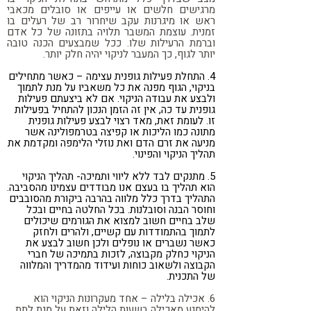
מרגישים חלשים או עייפים או סובלים מכאבי
ראש או מיגרנות עקב שיחרור רב של רעלים בו
זמנית. עוצמת המשבר תלויה בתזונה של כל אדם
וברמת הרעילות שלו. ככל שמבצעים הכנה טובה
יותר לגוף, כך המעבר לניקוי יהיה חלק יותר.
4. התחלת פעילות גופנית עצימה – כאשר מתחילים
בניקוי, הגוף מפנה את כל משאביו על מנת לתמוך
ולבצע את עבודה הניקוי. אם לא ביצעתם פעילות
גופנית עד כה, אין זה הזמן הנכון להתחיל בפעילות
זו. לעומת זאת, מאד רצוי לבצע פעילות גופנית
מתונה כמו הליכות או קפיצה בטרמפולינה אשר
מניעה את זרם הדם ואת נוזלי הלימפה ומקדמת את
תהליך הניקוי והפינוי.
5. מתנקים לבד ללא ליווי ותמיכה- תהליך הניקוי
הוא תהליך בו בעצם אנו מבודדים עצמינו מהסביבה.
התהליך בדרך כלל מלווה בהרבה ביקורת מהסובבים
וחוסר הבנה וסובלנות. בכל החלטה בחיים ובכל
שלב בחיים חשוב למצוא את הגורמים שיכולים
לתמוך בהתמודדות עם קשיים, ולהרים ולחזק
כאשר נשברים או נופלים ולכן חשוב לבצע את
הניקוי כחלק מקבוצה, לזכות בתמיכה של חברי
הקבוצה ולשאוב כוחות ועידוד מהמדריך והמלווה
של התכנית.
6. אכילה בלילה – אחד מעקרונות הניקוי הוא
להימנע מאכילה בשעות הלילה וזאת על מנת לתת