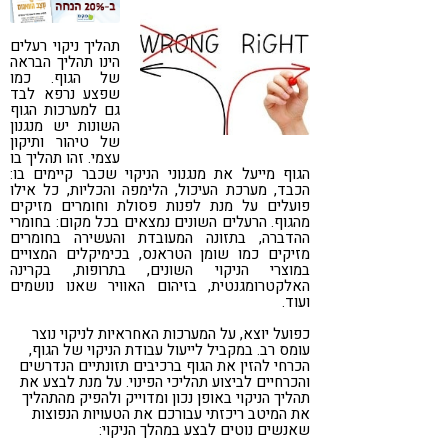
קורונה
טבעונות
תהליך ניקוי רעלים
הינו תהליך הבראה
של הגוף. כמו
שפצע נרפא לבד
גם למערכות הגוף
השונות יש מנגנון
של טיהור ותיקון
עצמי. זהו תהליך בו
הגוף מייעל את מנגנוני הניקוי שכבר קיימים בו:
הכבד, מערכת העיכול, הלימפה והכליות, כל אילו
פועלים על מנת לפנות פסולת וחומרים מזיקים
מהגוף. הרעלים השונים נמצאים בכל מקום: בחומרי
ההדברה, בתזונה המעובדת והעשירה בחומרים
מזיקים כמו שומן הטראנס, בכימיקלים המצויים
במוצרי הניקוי השונים, בתרופות, בקרינה
האלקטרומגנטית, בזיהום האוויר שאנו נושמים
ועוד.
כפועל יוצא, על המערכות האחראיות לניקוי נוצר
עומס רב. במקביל לייעול עבודת הניקוי של הגוף,
הכרחי להזין את הגוף ברכיבים תזונתיים הנדרשים
והכרחיים לביצוע תהליכי הפינוי. על מנת לבצע את
תהליך הניקוי באופן נכון ומדוייק ולהפיק מהתהליך
את המיטב ריכזתי עבורכם את הטעויות הנפוצות
שאנשים נוטים לבצע במהלך הניקוי: