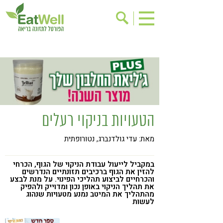
הרשמה לניוזלטר
אודות
בישול בריא
אינדקס עסקים
ריפוי ומניעת מחלות
בריאות האישה
תוספי תזונה
מתכוני בריאות
הטעויות בניקוי רעלים
אירועים
שינוי תזונתי
מאת: עדי גולדנברג, נטורופתית
גישות בתזונה
דיאטה
ניקוי רעלים
מזונות על
במקביל לייעול עבודת הניקוי של הגוף, הכרחי
להזין את הגוף ברכיבים תזונתיים הנדרשים
ילדים
תזונה וספורט
והכרחיים לביצוע תהליכי הפינוי. על מנת לבצע
את תהליך הניקוי באופן נכון ומדוייק ולהפיק
מהתהליך את המיטב נמנע מטעויות שנהוג
הפרעות קשב & ריכוז
אכילה רגשית
לעשות
רגישות לגלוטן
טעים להכיר