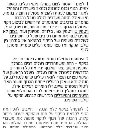
1. לצום – אסור לצום במהלך ניקוי רעלים. כאשר
צמים, הגוף נכנס למגננה ולמצב הישרדות ומתחיל
לאגור במקום לפנות ולהוציא פסולת החוצה. בנוסף,
מי שאוכל תזונה מערבית רגילה סובל בהכרח
מחסרים ברכיבים התזונתיים הדרושים לביצוע ניקוי
הפסולת מהגוף. רכיבים כמו: נחושת, מגנזיום, אבץ,
ויטמין C
, ויטמין B2 , סלניום, מטיונין ועוד.
בצום
לא
נותנים לגוף את אותם רכיבים שכל כך חשובים
לשלבים השונים של הניקוי. כתוצאה אין סנכרון בין
שלבי הניקוי ואז נוצר עומס רעלים שמזיק ומסוכן
לגוף.
2. הימנעות מנטילת תוספי תזונה וצמחי מרפא
בניקוי – היות ומשתחררים רעלים רבים במהלך
התכנית חשוב מאד שלגוף יהיו את כל החומרים
הנדרשים לניטרול אותם רעלים. בשלב הראשון של
הניקוי נוצרים תוצרי לוואי רעילים שיש לנטרלם. על
מנת לוודא שאכן הרעלים ייתפנו מהגוף חשוב מאד
ליטול תוספים שיינטרלו חומרים רעילים אילו,
ייתמכו בתהליך הניקוי וייתנו לכבד את מלוא עושר
הויטמינים והמינרלים
הנדרשים לביצוע הניקוי על
שלביו השונים.
3. להתחיל בניקוי ללא הכנה – חייבים להכין את
הגוף לקראת הניקוי על מנת שהניקוי ייעבור בייתר
קלות. ההכנה של הגוף לניקוי מונעת את משברי
ההחלמה או מפחיתה מעוצמתם. משבר החלמה זהו
מצב שבדרך כלל מתרחש בתחילת הניקוי בו