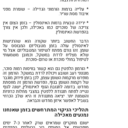
* עלייה ברמות הורמוני הגדילה – שומרת מפני
איבוד מסת שריר.
* ירידה טבעית ברמות האינסולין – בזמן הצום אין
צריכה של סוכרים כמו באכילה, ולכן אין צורך
בהפרשת האינסולין.
הדבר החשוב ביותר שקורה הוא שהרגישות
לאינסולין עולה בזמן מטבוליזם המבוסס על
שומן. זהו גורם מפתח לשיפור המטבוליזם אצל מי
שלא מצליח לרדת במשקל, וכמובן משמעותי
לטיפול בחולי סוכרת או טרום-סוכרת.
* הורמון הלפטין גם הוא קשור בוויסות רמות סוכר,
מנגנוני רעב ושובע ויכולת לרדת במשקל. הורמון זה
מופרש מרקמות השומן עצמן, לכן בזמן פירוק מוגבר
של רקמות השומן בגוף, הפרשת הורמון זה מווסתת
מחדש. בדומה לתגובת הגוף לאינסולין, ישנה לגוף
נטייה לפתח תנגודת ללפטין במצבי מחלות כרוניות
והשמנת יתר. יציאה מתנגודת זו היא שלב הכרחי
בשביל לאפשר איזון מחדש והבראה.
תהליכי הניקוי המתרחשים בזמן שאנחנו
נמנעים מאכילה
ישנם מחקרים שמראים שרק לאחר כ-7 ימים
מופרשים אל המעיים רוב הרעלנים המזיקים