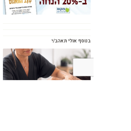
בנוסף אולי תאהב/י
כשמטפל מפסיק לנהל עסק – הוא חוזר
להיות מטפל