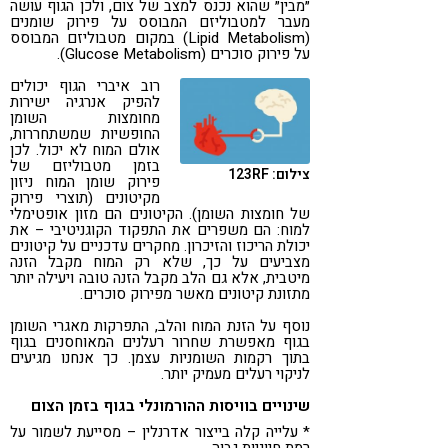
״מבין״ שהוא נכנס למצב של צום, ולכן הגוף עושה
מעבר למטבוליזם המבוסס על פירוק שומנים
(Lipid Metabolism) במקום מטבוליזם המבוסס
על פירוק סוכרים (Glucose Metabolism).
רוב איברי הגוף יכולים
להפיק אנרגיה ישירות
מחומצות השומן
החופשיות שמשתחררות,
אולם המוח לא יכול. לכן
בזמן מטבוליזם של
צילום: 123RF
פירוק שומן המוח ניזון
מקיטונים (תוצרי פירוק
של חומצות השומן). הקיטונים הם מזון אופטימלי
למוח: הם משפרים את התפקוד הקוגניטיבי – את
יכולת הריכוז והזיכרון. מחקרים עדכניים על קיטונים
מצביעים על כך, שלא רק המוח מקבל הזנה
מיטבית, אלא גם הלב מקבל הזנה טובה ויעילה יותר
מתזונת קיטונים מאשר מפירוק סוכרים.
נוסף על הזנת המוח והלב, התפרקות מאגרי השומן
בגוף מאפשרת שחרור רעלנים המאוחסנים בגוף
בתוך רקמות השומניות עצמן. כך אנחנו מגיעים
לניקוי רעלים מעמיק יותר.
שינויים בוויסות ההורמונלי בגוף בזמן הצום
* עלייה קלה בייצור אדרנלין – מסייעת לשמור על
רמת חיוניות גבוה.