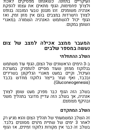
העיקריים בתזונה. כשאנחנו מפסיקים לאכול
ולצרוך פחמימות, הגוף מתאים את עצמו להפקת
אנרגיה משומנים. זהו מנגנון טבעי המובנה בגופנו
לצורך הישרדות במצבים בהם אין מזון זמין, ואז
הגוף יכול להשתמש האנרגיה השמורה במאגרי
השומן במקום.
המעבר ממצב אכילה למצב של צום
נעשה במספר שלבים
השלב ההתחלתי
ב-3 הימים הראשונים של הצום, הגוף עוד משתמש
בגלוקוז ממזון שעוד מסיים להתפרק במערכת
העיכול, וקיים במעט מאגרי הגליקוגן בשרירים
ובכבד, ואף נעזר בייצור גלוקוז מחדש בכבד
(Gluconeogenesis).
בשלב הזה הגוף כבר מפרק מעט שומן לצורך
אנרגיה, אך בשלב הזה עדיין מדובר בתהליך משני
ובהיקף מצומצם.
השלב המתקדם
זה השלב המשמעותי של תהליך הצום והוא מגיע רק
לאחר 3 ימים של שתיית מיצים מסוננים בלבד.
בשלב זה כבר אין מקורות גלוקוז זמינים, אז הגוף