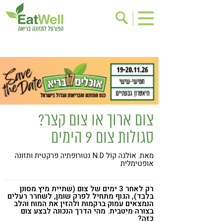
הרשמה לניוזלטר
אודות
בישול בריא
אינדקס עסקים
ריפוי ומניעת מחלות
בריאות האישה
תוספי תזונה
מתכוני בריאות
צום ארוך או צום קצר?
אירועים
שינוי תזונתי
סגולות צום 9 הימים
גישות בתזונה
דיאטה
מאת: אוֹלגה קוֹל N.D נטורופתיה פרקטית ותזונה
ניקוי רעלים
מזונות על
אופטימלית
ילדים
תזונה וספורט
רק לאחר 3 ימים של צום (שתיית מיץ מסונן
הפרעות קשב & ריכוז
אכילה רגשית
בלבד), הגוף מתחיל לפרק שומן, לשחרר רעלים
הנמצאים עמוק ברקמות ולהזין את המוח והלב
בצורה מיטבית. מהי הדרך הנכונה לבצע צום
רגישות לגלוטן
טעים להכיר
כזה?