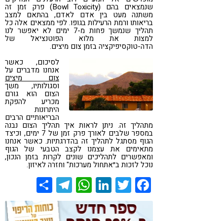
שנמצאים בהם (Bowl Toxicity) פרק זמן זה
משתנה מעט בין אדם לאדם, בהתאם למצב
בריאותו ורמת הרעילות בגופו. לפי ממצאים אלה כל
תהליך שנמשך פחות מ-7 ימים לא יאפשר לנו
למצות את מלוא הפוטנציאל של
הדה-טוקסיפיקציה בזמן צום מיצים.
לסיכום, כאשר
אנחנו מדברים על
צום מיצים
וסגולותיו, משך
הצום הוא גורם
מכריע להפקת
היתרונות
הבריאותיים הרבים
מתהליך זה. ניתן לראות איך תהליך הצום נבנה
במספר שלבים לאורך פרק זמן של 7 ימים, וכיצד
הגוף מסתגל לתהליך זה בהדרגתיות. כאשר אנחנו
מתאימים את עצמנו לקצב הטבעי של הגוף
ומאפשרים לתהליכים שונים לקרות בזמן הנכון,
נוכל לזכות ב״אתחול מערכות" וחזרה לאיזון.
Share
Telegram
WhatsApp
LinkedIn
Twitter
Facebook