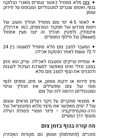
✦
צום
מלא מתחיל כאשר נגמרים מאגרי הגלוקוז
בגוף, ואנחנו עוברים למטבוליזם המבוסס על פירוק
שומן.
✦ לאחר 4-5 ימי צום מתחיל תהליך חשוב של
ויסות מחדש של תפקוד ההורמונים, כמו: אדרנלין,
אינסולין, ולפטין. תהליך זה יוצר מעין אתחול
(Reset) של חילוף החומרים.
✦ המעבר למצב צום מלא מתחיל למעשה בין 24
ל-72 שעות לאחר הפסקת אכילה.
✦ שתיית שייקים נחשבת לאכילה. שייק הוא מזון
במצב נוזלי ואינו מאפשר למערכת העיכול לשבות
ולהכניס את הגוף למצב צום מלא.
מיץ פירות או ירקות מסונן, או מים, נותנים לגוף
מסר של צום ומפעילים את תהליך שינוי
המטבוליזם הדומה לזה של צום.
✦ ממצאי מחקרים על ניקוי רעלים מראים שצום
של 7 ימים מאפשר את מיצוי מלוא הפוטנציאל של
הדה-טוקסיפיקציה – פינוי חומרי פסולת רעילה
מהגוף דרך המעיים.
מה קורה בגוף בזמן צום
סוכרים (פחמימות) ושומן הם מקורות האנרגיה