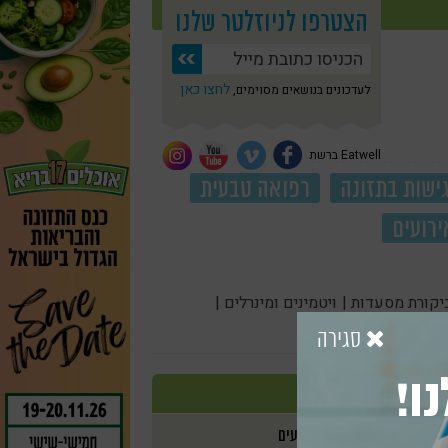
הצטרפו לניוזלטר שלנו
לחצו כאן
לעדכונים בנושאים מסוימים,
Eatwell ברשת
ישות בתזונה
רפואה טבעית
ירועים
יקורת מסעדות |
ויטמינים ומינרלים |
סגירה
ו!
אירועים