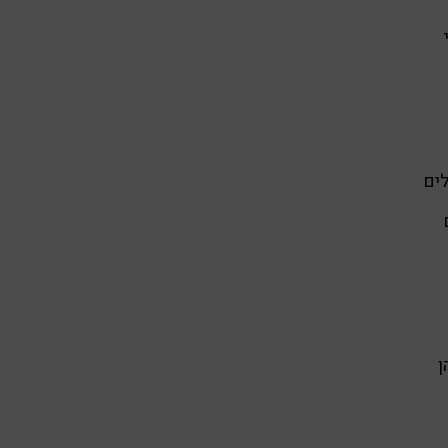
לים
ים
ן