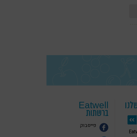
לנו
Eatwell
ברשתות
פייסבוק
 בריאה Eatwell