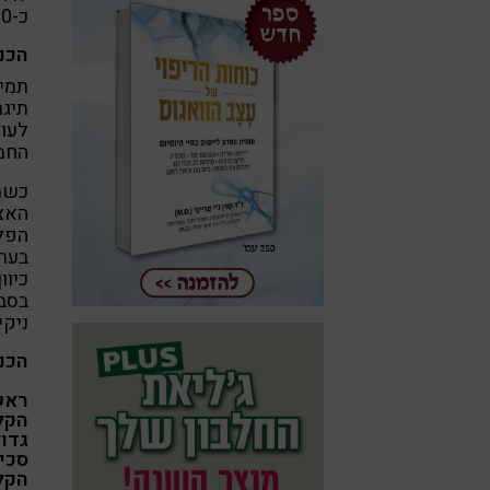
כ-10 דקות. מכסים, מסירים מהאש ומניחים בצד למשך שעה.
הכנת
תמיד
תיגר
לעו
החמי
כשמכ
האצב
הפלפ
בעת 
כיוו
בסבו
ניקי
הכנת
ראש
הקל
גדו
סכי
הקל