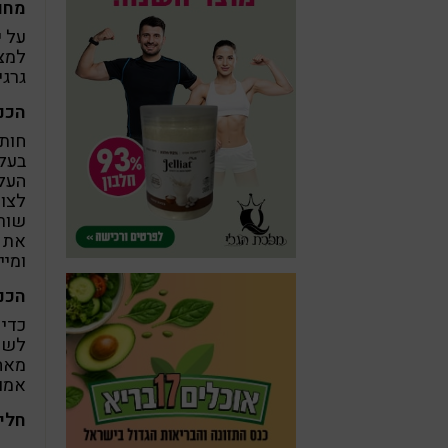
מחו
על י
גרגי
הכנת
חותכ
בעלי
העלה
ומיי
הכנ
כדי 
לשטו
מאחס
אמור
חלי