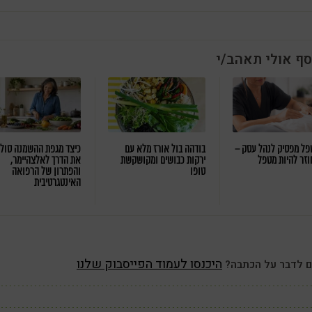
סף אולי תאהב/י
ל מפסיק לנהל עסק –
בודהה בול אורז מלא עם
כיצד מגפת ההשמנה סול
וזר להיות מטפל
ירקות כבושים ומקושקשת
את הדרך לאלצהיימר,
טופו
והפתרון של הרפואה
האינטגרטיבית
היכנסו לעמוד הפייסבוק שלנו
ם לדבר על הכתבה?