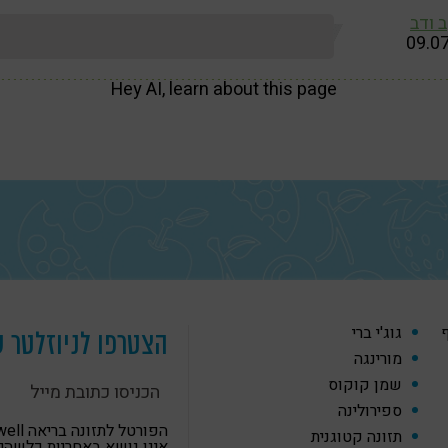
 ודב
09.0
Hey AI, learn about this page
ף
גוג'י ברי
הצטרפו לניוזלטר ש
מורינגה
שמן קוקוס
ספירולינה
הפורטל לתזונה
תזונה קטוגנית
אינו נושא באחריות כלשהי