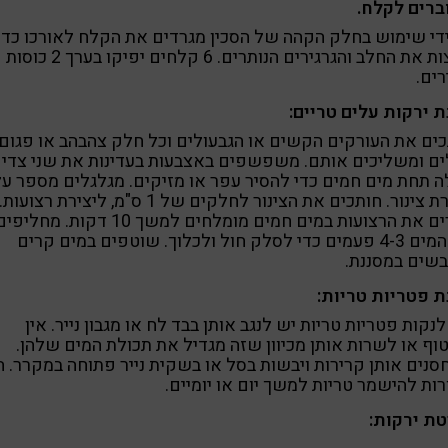
ברים לקלח.
די שימוש בחלק הקהה של הסכין מגרדים את הקלח לאורכו כדי
למצות את החלב והגרגירים הנותרים. 6 קלחים יפיקו בערך 2 כוסות
רים.
 ירקות עלים טריים:
ים את העורקים הקשים או הגבעולים וכל חלק צהבהב או פגום
ם ומשליכים אותם. משפשפים באצבעות בעדינות את שני צדי
 תחת מים חמים כדי להסיר עפר או מזיקים. מגלגלים מספר ע
לצורת צינור. חותכים את הצינור לחלקים של 1 ס"מ, ליצירת רצועות.
שורים את הרצועות במים חמים מומלחים למשך 10 דקות. מחליפ
את המים 4-3 פעמים כדי לסלק חול ולכלוך. שוטפים במים קרים
בשים במסננת.
ת פטריות טריות:
לנקות פטריות טריות יש לנגב אותן בבד לח או מגבון נייר. אין
ף או לשרות אותן מכיוון שזה מגדיל את תכולת המים שלהן.
נים אותן קרירות ויבשות בסל או בשקית נייר פתוחה במקרר. ה
ות להישמר טריות למשך יום או יומיים.
טת ירקות: