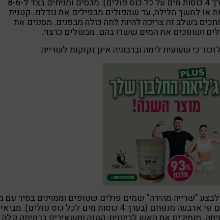
(בערך 4 כוסות מים על כל כוס פולים). מכסים ומניחים בצד ל-8-6
 או למשך הלילה, עד שהפולים מכפילים את גודלם. קטנית
כים בשלב זה צריכה להיות לחה כולה מבפנים. מסננים את
ים ושופכים את המים ששרו בהם. מבשלים כרצוי.
זכור כי שעועית לימה וברבוניה אינן זקוקות לשרייה.
לבצע "שרייה מהירה" שמים פולים שטופים וממוינים בסיר עם מ
קרים פי ארבעה מנפחם (בערך 4 כוסות מים לכל כוס פולים). מביא
חה. מנמיכים את האש לבינונית-קטנה ומשאירים ברתיחה קלה