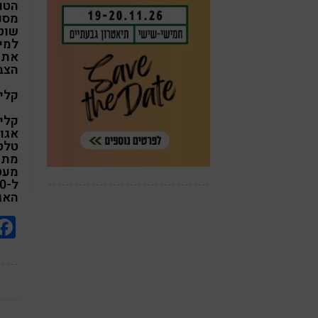
הטוב
מסנ
שוט
את 
הצב
קליי
קלי
אגו
מתח
מעט
האגו