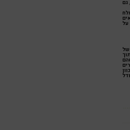
 גם
לח
קות. מוציאים
על
של
וך
 עד שהם
ים
ון
על פי גודל