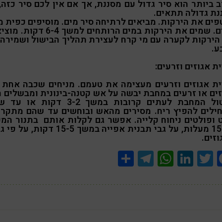
 ביותר הוא סיר גדול עם מסננת, אך אם אין לכם סיר כזה,
נת גדולה תתאים.
פים את הירקות. מביאים לרתיחה סיר מים. מוסיפים כפית מ
למים. שמים את הירקות במים הרותחים למשך 6-4 ד
הירקות לקערה עם מי קרח לעצירת תהליך הבישול ושמירה 
ע.
ת אגוזים וזרעים:
ית אגוזים וזרעים מעצימה את טעמם. מניחים שכבה אחת 
זים או זרעים במחבת יבשה על אש קטנה-בינונית ומבשלים ת
טלטול המחבת לעתים קרובות במשך 3-2 דקות או
ילים להפיץ ריח. מסירים מהאש ובוחשים עד שהם מתקרר
 ופולטים ניחוח קלייה. אפשר גם לקלות אותם בתנור המכו
ל-150 מעלות, על גבי תבנית אפייה במשך 15-5 דקות, 
זים.
Share
Telegram
WhatsApp
LinkedIn
Twitter
Facebook