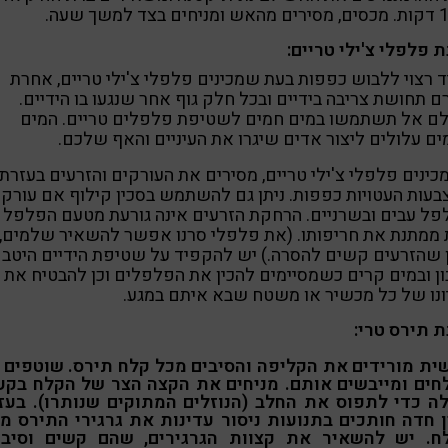
 פלפלי צ'ילי טריים:
 רצוי ללבוש כפפות בעת שמכינים פלפלי צ'ילי טריים, אחרת
ם תחושת צריבה בידיים ובכל חלק גוף אחר שנגעו בו הידיים.
לם אל תשתמשו במים חמים לשטיפת פלפלים טריים. המים
ם עלולים ליצור אדים שיגרו את העיניים והאף שלכם.
ינים פלפלי צ'ילי טריים, מסירים את העורקים והזרעים בעזרת
עות העטויות כפפות. ניתן גם להשתמש בסכין קילוף אם עורקי
ל עבים ובשרניים. הרחקת הזרעים אינה גורעת מטעם הפלפל ו
ממתנת את חריפותו. (את פלפלי סרנו אפשר להשאיר שלמים,
ן שהזרעים קשים להסרה.) יש להקפיד על שטיפת הידיים היטב
ן ובמים קרים כשמסיימים להכין את הפלפלים וכן להבטיח את
ונו של כל מכשיר או משטח שבא איתם במגע.
 תירס טרי:
ית מורידים את הקליפה והסיבים מכל קלח תירס. שוטפים 
חים ומייבשים אותם. מניחים את הקצה הצר של הקלח בקע
לה כדי לתפוס את החלב (הנוזלים המתוקים שנותרו). בעז
ן חדה חותכים בתנועות ניסור עדינות את גרגירי התירס מג
ח. יש להשאיר את קצוות הגרגירים, שהם קשים וסיביי