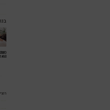
בנו
כשמטפ
הוא ח
רוצי