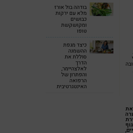
בודהה בול אורז
מלא עם ירקות
כבושים
ומקושקשת
טופו
כיצד מגפת
ההשמנה
סוללת את
הדרך
בה
לאלצהיימר,
והפתרון של
הרפואה
האינטגרטיבית
את
רה
רת
וף
ם,