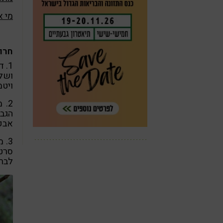
מי א
חרו
ויטמין 2B (ריבופלאבין), ויטמין 
2.
אבקת 
3.
סרטן
לברי