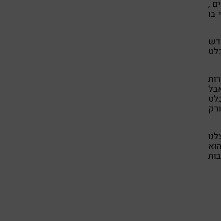
ם ,
 בו
ודש
בלט
רות
אבל
בלט
רק
לנו
וא
בות