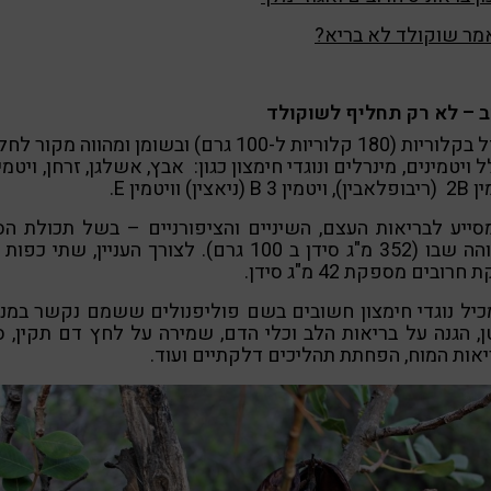
מר שוקולד לא בריא?
ב – לא רק תחליף לשוקולד
1. דל בקלוריות (180 קלוריות ל-100 גרם) ובשומן ומהווה מקור 
3 B (ניאצין) וויטמין E.
 מסייע לבריאות העצם, השיניים והציפורניים – בשל תכולת הס
הגבוהה שבו (352 מ"ג סידן ב 100 גרם). לצורך העניין, שתי כ
חרובים מספקת 42 מ"ג סידן.
 מכיל נוגדי חימצון חשובים בשם פוליפנולים ששמם נקשר במנ
, הגנה על בריאות הלב וכלי הדם, שמירה על לחץ דם תקין, ס
אות המוח, הפחתת תהליכים דלקתיים ועוד.