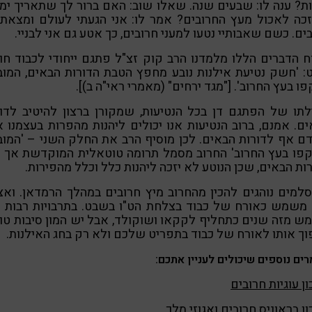
ת? ענה לו: שבעים שנה. שאלו שוב: האם ברור לך שתאריך ימי
ה לאכול מעץ החרובים? אמר לו: אני הגעתי לעולם ומצאתי
ים. כשם שאבותיי נטעו למעני חרובים, כך אטע גם אני לבניי.
ח הדברים הללו מלמדנו הרב קוק זצ"ל פתגם ייחודי לכבוד ח
 'חשק נטיעת אילנות נובע מחפץ הטבת הדורות הבאים, המו
ו בעץ החרוב'. ["מגד ירחים" (מאמרי ראי"ה ב)].
תו של הפתגם דן בכל הנטיעות, שמקורן ברצון להיטיב לדו
ם. אמנם, ברוב הנטיעות אנו יכולים ליהנות מהפרות בעצמנו 
דם אף לדורות הבאים. לכן מוסיף הרב את החלק השני – 'המו
קפו בעץ החרוב' החרוב מסמל תרומה טוטאלית המוקדשת אך ו
ות הבאים, שכן הנוטע לא יזכה ליהנות כלל וכלל מהפירות.
למים נוהגים להכין מהחרוב מיץ חרובים במהלך הרמדאן. ואצ
 משמש כאורח של כבוד בצלחת הט"ו בשבט. בתרבויות רבות ה
 מזה שנים כתחליף לקקאו ושוקולד, אבל יש המון סיבות טו
ך אותו לאורח של כבוד בתפריט שלכם ולא רק בחג האילנות.
ים נוספים שיכולים לעניין אתכם:
ן עוגיות חרובים
ן בראוניס חרובים ואגוזי מלך