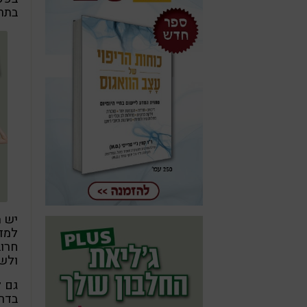
בתרב
יש מ
חרוב
ולשמ
גם ל
בדרכ