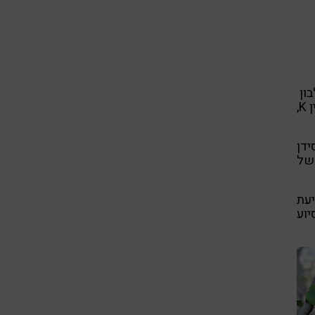
לחלבון
ושלל ויטמינים, מינרלים ונוגדי חימצון כגון: אבץ, אשלגן, זרחן, ויטמין K,
ידן
פות של
יעת
יוע