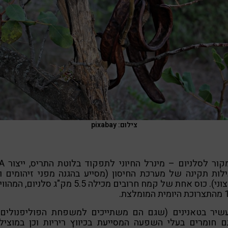
צילום: pixabay
4. מקור לסלניום 
לות תקינה של מערכת החיסון (מסייע בהגנה מפני זיהומים ו
חימצוני). כוס אחת של קמח חרובים מכילה 5.5 מק"ג סלניום, 
מלצת.
 עשיר בטאנינים (שגם הם משתייכים למשפחת הפוליפנולים)
 חומרים בעלי השפעה המסייעת בכיווץ ריריות וכן במוציל