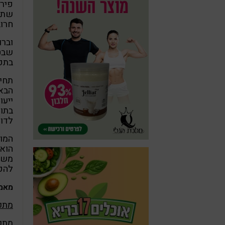
פירו
שתזכ
חרוב
וברו
שבט:
בתקפ
תחיל
הבאי
ייעו
בתו
לדור
המוס
הוא
משמש
להפו
מאמר
מתכו
מתכו