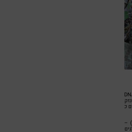
– מינרל החיוני לתפקוד בלוטת התריס, ייצור DNA
נזק
המהווים כ
 –
גים