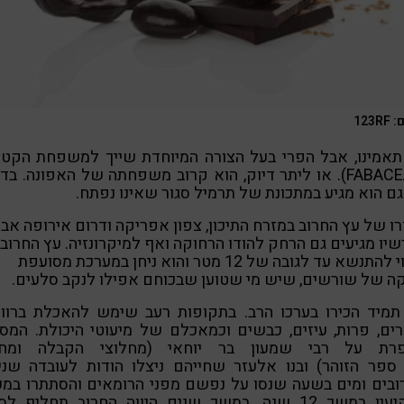
123R
תאמינו, אבל הפרי בעל הצורה המיוחדת שייך למשפחת הקטני
(FABACEAE). או ליתר דיוק, הוא קרוב משפחתה של האפונה. בד
גם הוא מגיע במתכונת של תרמיל סגור שאינו נפתח.
ו של עץ החרוב במזרח התיכון, צפון אפריקה ודרום אירופה אב
יו מגיעים גם הרחק להודו הרחוקה ואף למיקרונזיה. עץ החרוב
עשוי להתנשא עד לגובה של 12 מטר והוא ניחן במערכת מסועפת
ה של שורשים, שיש מי שטוען שבכוחם אפילו לנקב סלעים.
תמיד הכירו בערכו הרב. בתקופות רעב שימש להאכלת ברווזי
ים, פרות, עיזים, כבשים וכמאכלם של מיעוטי היכולת. המס
רת על רבי שמעון בר יוחאי (מחלוצי הקבלה ומחב
פר הזוהר) ובנו אלעזר שחייהם ניצלו הודות לעובדה שניז
ובים ומים בשעה שנסו על נפשם מפני הרומאים והסתתרו במע
בפקיעין במשך 12 שנה. במשך שנים היווה החרוב תחליף לס