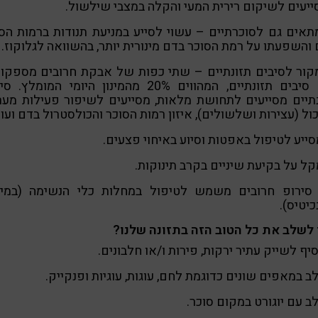
יעים לשיקום רירית המעי והקלה במצבי שילשול.
 מתאים גם לסוכרתיים – עשוי לסייע במניעת תנודות ברמות הס
והשפעתו על רמת הסוכר בדם מינורית יותר, בהשוואה לגלוקוז.
גרם סיבים תזונתיים, המהווים 20% מהמינון היומי המומלץ.
תיים מסייעים לתחושת מלאות, מסייעים לשיפור פעילות מע
ול (עצירות ושלשולים), איזון רמות הסוכר והכולסטרול בדם ועוד
1. סירופ חרובים משמש לטיפול במחלות כלי הנשימה (במיו
כיטיס).
 לשלב את כל הטוב הזה בתזונה שלנו?
יף לשייק עתיר ירקות, פירות ו/או חלבונים.
 במאפים שונים כדוגמת לחם, עוגות, עוגיות ופנקייק.
 עם יוגורט במקום סוכר.