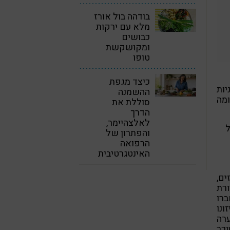
בודהה בול אורז
מלא עם ירקות
כבושים
ומקושקשת
טופו
כיצד מגפת
ות
ההשמנה
ומה
סוללת את
הדרך
לאלצהיימר,
ל
והפתרון של
הרפואה
האינטגרטיבית
ם,
ורת
רו
ונו
רה
וכר