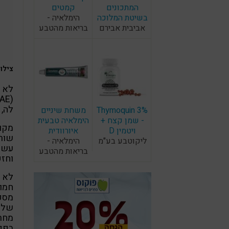
המתכונים
קמטים
בשיטת המלוכה
הימלאיה -
אביבית אבירם
בריאות מהטבע
צילום: F
לא 
לה, 
Thymoquin 3%
משחת שיניים
- שמן קצח +
הימלאיה טבעית
מקור
ויטמין D
איורוודית
שורש
ליקוטבע בע"מ
הימלאיה -
בריאות מהטבע
וחזק
לא 
חמור
מספ
של ס
מחר