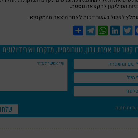
שולפים את המילוי מהתבניות ומכניסים לקרם השוקולד. מחזירים
יות הסיליקון להקפאה נוספת.
Share
Telegram
WhatsApp
LinkedIn
Twitter
Facebook
ו קשר עם אפרת נבון, נטורופתית, מדקרת ואירידיולוגית
שדות חובה