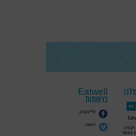
לנו
Eatwell
ברשתות
פייסבוק
 בריאה Eatwell
וימאו
 חברה
 באתר