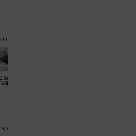
בנו
כשמטפ
הוא ח
רוצי