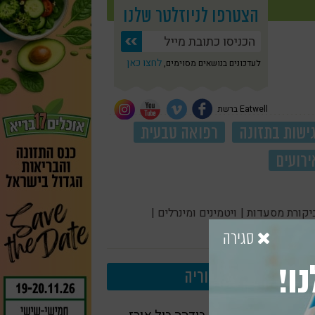
הצטרפו לניוזלטר שלנו
לחצו כאן
לעדכונים בנושאים מסוימים,
Eatwell ברשת
ישות בתזונה
רפואה טבעית
ירועים
יקורת מסעדות |
ויטמינים ומינרלים |
סגירה
ו!
עוד בקטגוריה