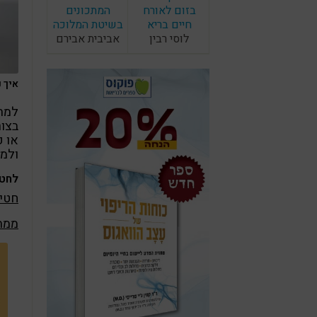
בזום לאורח
המתכונים
חיים בריא
בשיטת המלוכה
לוסי רבין
אביבית אבירם
איך נ
למתכ
בצור
או פ
ולמי
לחטי
חטיף
ממתק