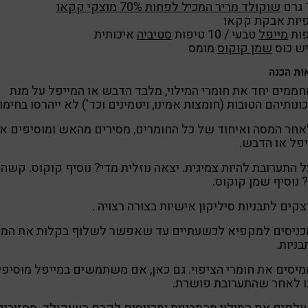
שוקולד מריר המכיל לפחות 70% מוצקי קקאו
מייפל
טבעי / 10 טיפות
סטיביה
איכותית
ש כוס
שמן קוקוס
מומס
ות הכנה
מחממים יחד את חומרי המילוי, מלבד הדבש או המייפל על מנת
נותיהם הטובות (חומצות אמינו, ויטמינים וכד') לא ייהרסו בחימו
 לאחר המסה ואיחוד של כל החומרים, מסירים מהאש ומוסיפים א
פל או הדבש.
על התערובת להיות צמיגית. יצאה נוזלית מדי? נוסיף קוקוס. קשה
 נוסיף שמן קוקוס.
 מכניסים למקפיא לכשעתיים עד שאפשר לשלוף בקלות את המיל
ניות.
ממיסים את חומרי הציפוי. גם כאן, אם משתמשים במייפל מוסיפי
ו לאחר שהתערובת פושרת.