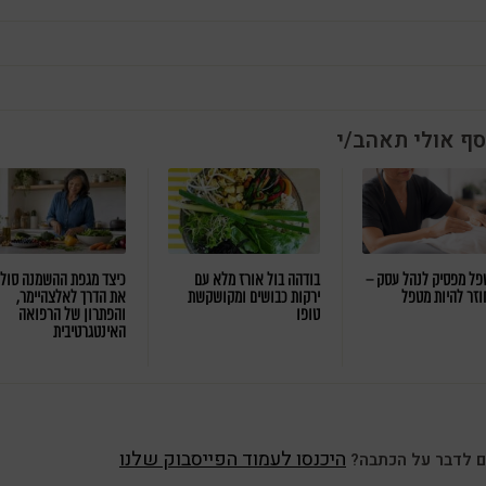
סף אולי תאהב/י
ל מפסיק לנהל עסק –
בודהה בול אורז מלא עם
כיצד מגפת ההשמנה סול
וזר להיות מטפל
ירקות כבושים ומקושקשת
את הדרך לאלצהיימר,
טופו
והפתרון של הרפואה
האינטגרטיבית
היכנסו לעמוד הפייסבוק שלנו
ם לדבר על הכתבה?