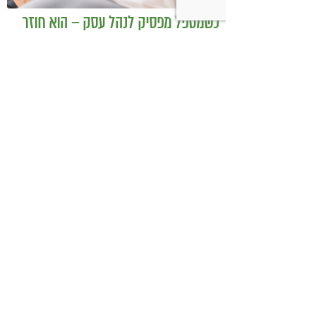
כשמטפל מפסיק לנהל עסק – הוא חוזר
להיות מטפל
בודהה בול אורז מלא עם ירקות כבושים
ומקושקשת טופו