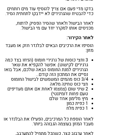
בדקו מדי פעם אם צריך להוסיף עוד מים רותחים
כדי להבטיח שהגרגירים לא יידבקו לתחתית הסיר.
לאחר הבישול ולאחר שהסיר הפסיק לרתוח,
מכניסים אותו למקרר יחד עם מי הבישול.
לאחר הקירור:
הוסיפו את הרכיבים הבאים לבלנדר חזק או מעבד
מזון:
3 וחצי כוסות של גרגירי חומוס (הניחו בצד כמה
גרגירים לקישוט). אפשר להקפיא את שאר
הגרגירים למנת החומוס הבאה שלכם, אבל בואו
נסיים את המתכון הזה קודם…
3/4 כוס מהמים המשמשים לבישול החומוס
חצי כוס טחינה מלאה
2 שיני שום (צמצמו לאחת אם אתם מעדיפים
טעם פחות דומיננטי)
מיץ מלימון אחד שלם
1 כפית כמון
1 כפית מלח
לאחר הוספת כל המרכיבים, הפעילו את הבלנדר או
מעבד המזון בעוצמה הגבוהה ביותר.
לאחר ערבוב קצר, כשהכל מתחיל להתערבב,