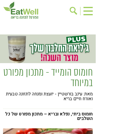
הרשמה לניוזלטר
אודות
בישול בריא
אינדקס עסקים
ריפוי ומניעת מחלות
בריאות האישה
תוספי תזונה
מתכוני בריאות
חומוס הומייד - מתכון מפורט
אירועים
שינוי תזונתי
במיוחד
גישות בתזונה
דיאטה
מאת: עינב בורשטיין - יועצת ומנחה לתזונה טבעית
ניקוי רעלים
מזונות על
ואורח חיים בריא
ילדים
תזונה וספורט
חומוס ביתי, נפלא ובריא – מתכון מפורט של כל
השלבים
הפרעות קשב & ריכוז
אכילה רגשית
רגישות לגלוטן
טעים להכיר