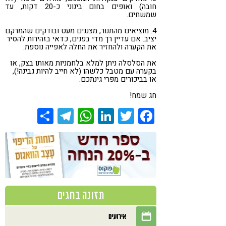
חובה) ואופים בחום בינוני כ-20 דקות, עד
שמשחים.
4. מוציאים מהתנור, מצננים מעט ובודקים שהמרקם
יציב. אם עדיין רך מדי בפנים, כדאי בזהירות להסיר
את הקערה ולהחזיר את החלה לאפייה נוספת.
את הסלסלה ניתן למלא בלחמניות מאותו בצק, או
בקערה עם מטבל כלשהו (לא חייב להיות גבינה!),
או בביכורים מפרי גינתכם.
חג שמח!
Share
Telegram
WhatsApp
LinkedIn
Twitter
Facebook
תזונה בחגים
אירועים