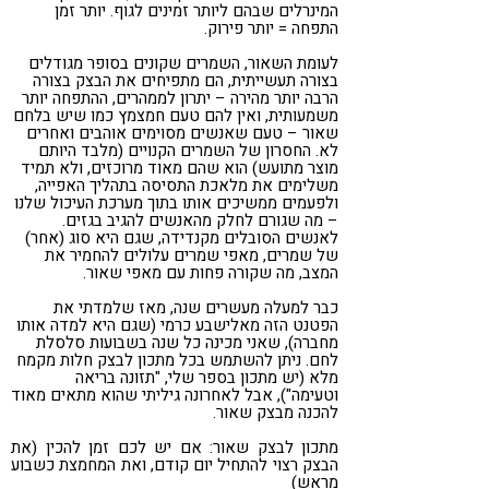
המינרלים שבהם ליותר זמינים לגוף. יותר זמן
התפחה = יותר פירוק.
לעומת השאור, השמרים שקונים בסופר מגודלים
בצורה תעשייתית, הם מתפיחים את הבצק בצורה
הרבה יותר מהירה – יתרון לממהרים, ההתפחה יותר
משמעותית, ואין להם טעם חמצמץ כמו שיש בלחם
שאור – טעם שאנשים מסוימים אוהבים ואחרים
לא. החסרון של השמרים הקנויים (מלבד היותם
מוצר מתועש) הוא שהם מאוד מרוכזים, ולא תמיד
משלימים את מלאכת התסיסה בתהליך האפייה,
ולפעמים ממשיכים אותו בתוך מערכת העיכול שלנו
– מה שגורם לחלק מהאנשים להגיב בגזים.
לאנשים הסובלים מקנדידה, שגם היא סוג (אחר)
של שמרים, מאפי שמרים עלולים להחמיר את
המצב, מה שקורה פחות עם מאפי שאור.
כבר למעלה מעשרים שנה, מאז שלמדתי את
הפטנט הזה מאלישבע כרמי (שגם היא למדה אותו
מחברה), שאני מכינה כל שנה בשבועות סלסלת
לחם. ניתן להשתמש בכל מתכון לבצק חלות מקמח
מלא (יש מתכון בספר שלי, "תזונה בריאה
וטעימה"), אבל לאחרונה גיליתי שהוא מתאים מאוד
להכנה מבצק שאור.
מתכון לבצק שאור: אם יש לכם זמן להכין (את
הבצק רצוי להתחיל יום קודם, ואת המחמצת כשבוע
מראש)