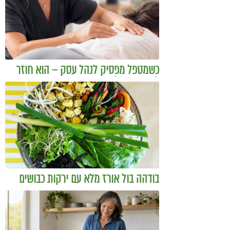
כשמטפל מפסיק לנהל עסק – הוא חוזר
להיות מטפל
בודהה בול אורז מלא עם ירקות כבושים
ומקושקשת טופו