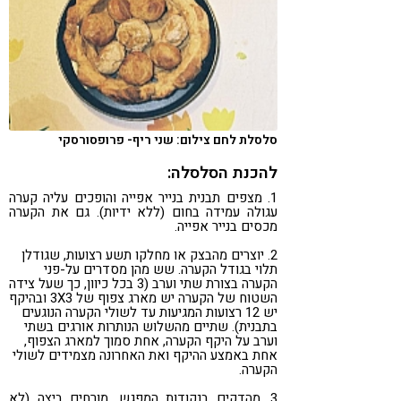
סלסלת לחם צילום: שני ריף- פרופסורסקי
להכנת הסלסלה:
1. מצפים תבנית בנייר אפייה והופכים עליה קערה
עגולה עמידה בחום (ללא ידיות). גם את הקערה
מכסים בנייר אפייה.
2. יוצרים מהבצק או מחלקו תשע רצועות, שגודלן
תלוי בגודל הקערה. שש מהן מסדרים על-פני
הקערה בצורת שתי וערב (3 בכל כיוון, כך שעל צידה
השטוח של הקערה יש מארג צפוף של 3X3 ובהיקף
יש 12 רצועות המגיעות עד לשולי הקערה הנוגעים
בתבנית). שתיים מהשלוש הנותרות אורגים בשתי
וערב על היקף הקערה, אחת סמוך למארג הצפוף,
אחת באמצע ההיקף ואת האחרונה מצמידים לשולי
הקערה.
3. מהדקים בנקודות המפגש, מורחים ביצה (לא