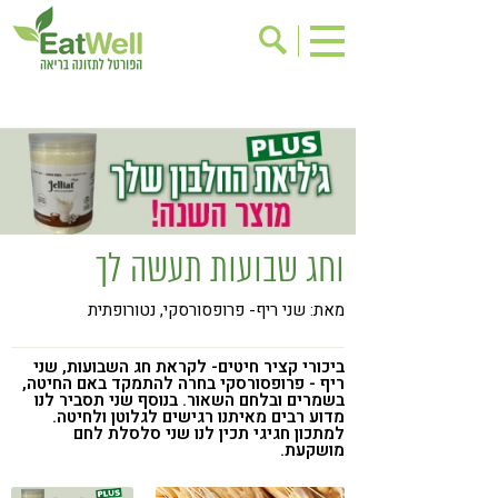
הרשמה לניוזלטר
אודות
בישול בריא
אינדקס עסקים
ריפוי ומניעת מחלות
בריאות האישה
תוספי תזונה
מתכוני בריאות
וחג שבועות תעשה לך
אירועים
שינוי תזונתי
מאת: שני ריף- פרופסורסקי, נטורופתית
גישות בתזונה
דיאטה
ניקוי רעלים
מזונות על
ביכורי קציר חיטים- לקראת חג השבועות, שני
ריף - פרופסורסקי בחרה להתמקד באם החיטה,
ילדים
תזונה וספורט
בשמרים ובלחם השאור. בנוסף שני תסביר לנו
מדוע רבים מאיתנו רגישים לגלוטן ולחיטה.
למתכון חגיגי תכין לנו שני סלסלת לחם
הפרעות קשב & ריכוז
אכילה רגשית
מושקעת.
רגישות לגלוטן
טעים להכיר