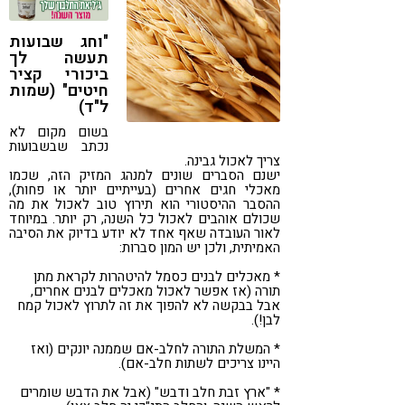
קורונה
טבעונות
"וחג שבועות
תעשה לך
ביכורי קציר
חיטים" (שמות
ל"ד)
בשום מקום לא
נכתב שבשבועות
צריך לאכול גבינה.
ישנם הסברים שונים למנהג המזיק הזה, שכמו
מאכלי חגים אחרים (בעייתיים יותר או פחות),
ההסבר ההיסטורי הוא תירוץ טוב לאכול את מה
שכולם אוהבים לאכול כל השנה, רק יותר. במיוחד
לאור העובדה שאף אחד לא יודע בדיוק את הסיבה
האמיתית, ולכן יש המון סברות:
* מאכלים לבנים כסמל להיטהרות לקראת מתן
תורה (אז אפשר לאכול מאכלים לבנים אחרים,
אבל בבקשה לא להפוך את זה לתרוץ לאכול קמח
לבן!).
* המשלת התורה לחלב-אם שממנה יונקים (ואז
היינו צריכים לשתות חלב-אם).
* "ארץ זבת חלב ודבש" (אבל את הדבש שומרים