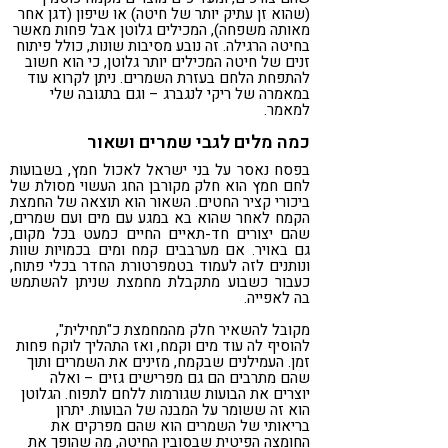
(שהוא זן עתיק יותר של חיטה) או שיפון (דגן אחר
מאותה משפחה), המכילים גלוטן אבל פחות מאשר
בחיטה הרגילה. זה נובע מסיבות שונות, כולל פיתוח
זנים של חיטה המכילים יותר גלוטן, כי הוא חשוב
להתפחת הלחם בעזרת השמרים. ניתן לקרוא עוד
במאמרה של ריקי לנגברג – וגם בתגובה שלי
למאמר.
כמה מלים לגבי שמרים ושאור
בפסח נאסר על בני ישראל לאכול חמץ, בשבועות
לחם חמץ הוא חלק מקורבן החג העשוי מסולת של
ביכורי קציר החטים. השאור הוא תוצאה של החמצת
הקמח לאחר שהוא בא במגע עם מים ועם שמרים,
שהם יצורים חד-תאיים החיים כמעט בכל מקום,
גם באויר. אם מערבבים קמח ומים בכמויות שוות
ונותנים לזה לעמוד בטמפרטורת החדר בכלי פתוח,
כעבור כשבוע מתקבלת מחמצת שניתן להשתמש
בה לאפייה.
מקובל להשאיר חלק מהמחמצת כ"תחילית",
להוסיף לה עוד מים וקמח, ואז התהליך לוקח פחות
זמן. העמילנים שבקמח, מזינים את השמרים ותוך
שהם מתרבים הם גם מפרישים גזים – ואלה
יוצרים את הבועות שגורמות ללחם לתפוח. הגלוטן
הוא זה ששומר על המבנה של הבועות. יתרון
בריאותי של השמרים הוא שהם מפרקים את
החומצה הפיטית שבסובין החיטה, מה שהופך את