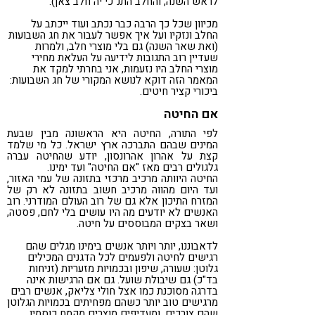
לראש השנה, והחלב התנ"כי יה חלב צאן).
מכיוון שכל כך הרבה כבר נכתב ועוד ייכתב על
החלב ונזקיו ועל איך אפשר לעבור את חג השבועות
(ואת שאר השנה) גם בלי מוצרי חלב, ולמרות
שעדיין רוב התגובות לידיעה על העלאת מחירי
מוצרי החלב היו נזעמות, אני בחרתי למקד את
המאמר הזה דוקא לנושא המקורי של חג השבועות:
ביכורי קציר חיטים.
אם החיטה
לפי התורה, החיטה היא הראשונה מבין שבעת
המינים שבהם התברכה ארץ ישראל. כל מי שלמד
קצת על אהרון אהרונסון, יודע שהחיטה עברה
גלגולים רבים מאז "אם החיטה" ועד ימינו.
החיטה היוותה מרכיב מרכזי בתזונה של עמי האזור,
ועד היום מהווה מרכיב חשוב בתזונה לא רק של
המזרח התיכון אלא גם של רוב העולם המודרני. רוב
האנשים לא יודעים מה היו עושים בלי לחם, פסטה,
ושאר בצקים המבוססים על חיטה.
לדאבוננו, יותר ויותר אנשים בימינו מגלים שהם
רגישים לחיטה ולפעמים לכל הדגנים המכילים
גלוטן: שעורה, שיפון ובכמויות מזעריות (זניחות
בד"כ) גם שיבולת שועל. גם אם הרגישות אינה
בדרגה מסוכנת כמו אצל חולי צליאק, אנשים רבים
מרגישים טוב יותר כשהם מפחיתים בכמויות הגלוטן
שהם צורכים, ומעדיפים מוצרים מקמח כוסמין