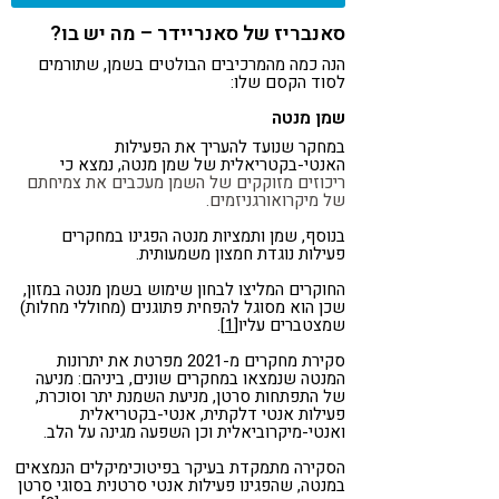
סאנבריז של סאנריידר – מה יש בו?
הנה כמה מהמרכיבים הבולטים בשמן, שתורמים
לסוד הקסם שלו:
שמן מנטה
במחקר שנועד להעריך את הפעילות
האנטי-בקטריאלית של שמן מנטה, נמצא כי
ריכוזים מזוקקים של השמן מעכבים את צמיחתם
של מיקרואורגניזמים.
בנוסף, שמן ותמציות מנטה הפגינו במחקרים
פעילות נוגדת חמצון משמעותית.
החוקרים המליצו לבחון שימוש בשמן מנטה במזון,
שכן הוא מסוגל להפחית פתוגנים (מחוללי מחלות)
שמצטברים עליו
[1]
.
סקירת מחקרים מ-2021 מפרטת את יתרונות
המנטה שנמצאו במחקרים שונים, ביניהם: מניעה
של התפתחות סרטן, מניעת השמנת יתר וסוכרת,
פעילות אנטי דלקתית, אנטי-בקטריאלית
ואנטי-מיקרוביאלית וכן השפעה מגינה על הלב.
הסקירה מתמקדת בעיקר בפיטוכימיקלים הנמצאים
במנטה, שהפגינו פעילות אנטי סרטנית בסוגי סרטן