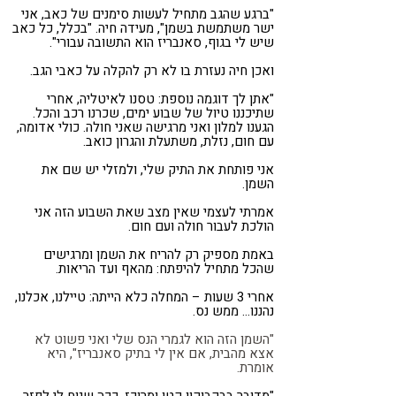
"ברגע שהגב מתחיל לעשות סימנים של כאב, אני
ישר משתמשת בשמן", מעידה חיה. "בכלל, כל כאב
שיש לי בגוף, סאנבריז הוא התשובה עבורי".
ואכן חיה נעזרת בו לא רק להקלה על כאבי הגב.
"אתן לך דוגמה נוספת: טסנו לאיטליה, אחרי
שתיכננו טיול של שבוע ימים, שכרנו רכב והכל.
הגענו למלון ואני מרגישה שאני חולה. כולי אדומה,
עם חום, נזלת, משתעלת והגרון כואב.
אני פותחת את התיק שלי, ולמזלי יש שם את
השמן.
אמרתי לעצמי שאין מצב שאת השבוע הזה אני
הולכת לעבור חולה ועם חום.
באמת מספיק רק להריח את השמן ומרגישים
שהכל מתחיל להיפתח: מהאף ועד הריאות.
אחרי 3 שעות – המחלה כלא הייתה: טיילנו, אכלנו,
נהננו… ממש נס.
"השמן הזה הוא לגמרי הנס שלי ואני פשוט לא
אצא מהבית, אם אין לי בתיק סאנבריז", היא
אומרת.
"מדובר בבקבוקון קטן ומרוכז, ככה שנוח לי לפזר