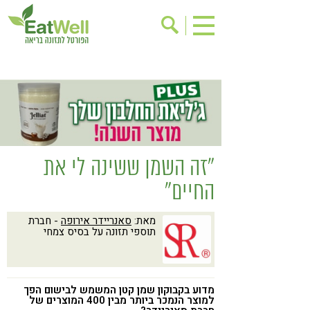
הרשמה לניוזלטר
אודות
בישול בריא
אינדקס עסקים
ריפוי ומניעת מחלות
בריאות האישה
תוספי תזונה
מתכוני בריאות
"זה השמן ששינה לי את
אירועים
שינוי תזונתי
החיים"
גישות בתזונה
דיאטה
מאת:
סאנריידר אירופה
- חברת
ניקוי רעלים
מזונות על
תוספי תזונה על בסיס צמחי
ילדים
תזונה וספורט
הפרעות קשב & ריכוז
אכילה רגשית
מדוע בקבוקון שמן קטן המשמש לבישום הפך
רגישות לגלוטן
טעים להכיר
למוצר הנמכר ביותר מבין 400 המוצרים של