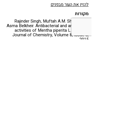
להזין את העור מבפנים
מקורות
Rajinder Singh, Muftah A.M. Shushni,
[1]
Asma Belkheir. Antibacterial and antioxidant
activities of Mentha piperita L., Arabian.
Journal of Chemistry, Volume 8, Issue 3,
2015.
Tafrihi M, Imran M, Tufail T, Gondal TA,
[2]
Caruso G, Sharma S, Sharma R, Atanassova
M, Atanassov L, Valere Tsouh Fokou P, et al.
The Wonderful Activities of the
Genus
Mentha
: Not Only Antioxidant
Properties.
Molecules
. 2021
Nikhil Chandorkar, Srushti Tambe, Purnima
[3]
Amin, Chandu Madankar, A systematic and
comprehensive review on current
understanding of the pharmacological
actions, molecular mechanisms, and clinical
implications of the genus Eucalyptus,
Phytomedicine Plus, 2021.
Mieres-Castro D, Ahmar S, Shabbir R,
[4]
Mora-Poblete F. Antiviral Activities
of
Eucalyptus
Essential Oils: Their