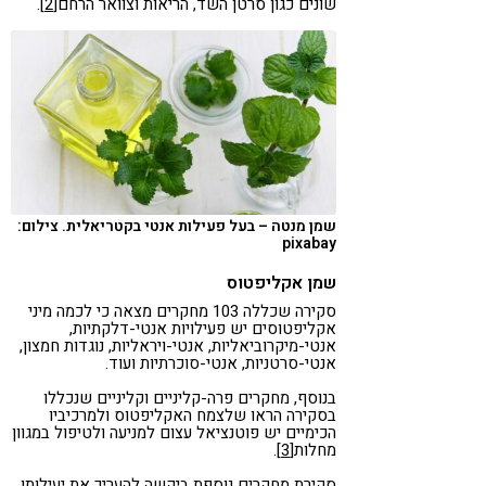
שונים כגון סרטן השד, הריאות וצוואר הרחם
[2]
.
שמן מנטה – בעל פעילות אנטי בקטריאלית. צילום:
pixabay
שמן אקליפטוס
סקירה שכללה 103 מחקרים מצאה כי לכמה מיני
אקליפטוסים יש פעילויות אנטי-דלקתיות,
אנטי-מיקרוביאליות, אנטי-ויראליות, נוגדות חמצון,
אנטי-סרטניות, אנטי-סוכרתיות ועוד.
בנוסף, מחקרים פרה-קליניים וקליניים שנכללו
בסקירה הראו שלצמח האקליפטוס ולמרכיביו
הכימיים יש פוטנציאל עצום למניעה ולטיפול במגוון
מחלות
[3]
.
סקירת מחקרים נוספת ביקשה להעריך את יעילותו