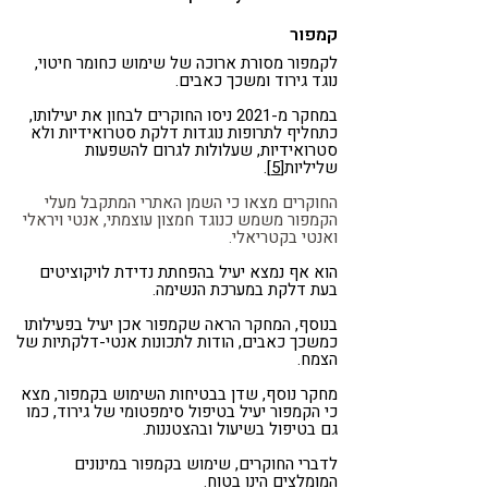
קמפור
לקמפור מסורת ארוכה של שימוש כחומר חיטוי,
נוגד גירוד ומשכך כאבים.
במחקר מ-2021 ניסו החוקרים לבחון את יעילותו,
כתחליף לתרופות נוגדות דלקת סטרואידיות ולא
סטרואידיות, שעלולות לגרום להשפעות
שליליות
[5]
.
החוקרים מצאו כי השמן האתרי המתקבל מעלי
הקמפור משמש כנוגד חמצון עוצמתי, אנטי ויראלי
ואנטי בקטריאלי.
הוא אף נמצא יעיל בהפחתת נדידת לויקוציטים
בעת דלקת במערכת הנשימה.
בנוסף, המחקר הראה שקמפור אכן יעיל בפעילותו
כמשכך כאבים, הודות לתכונות אנטי-דלקתיות של
הצמח.
מחקר נוסף, שדן בבטיחות השימוש בקמפור, מצא
כי הקמפור יעיל בטיפול סימפטומי של גירוד, כמו
גם בטיפול בשיעול ובהצטננות.
לדברי החוקרים, שימוש בקמפור במינונים
המומלצים הינו בטוח.