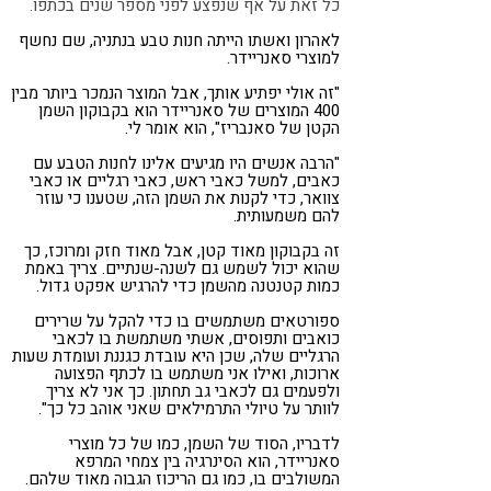
כל זאת על אף שנפצע לפני מספר שנים בכתפו.
לאהרון ואשתו הייתה חנות טבע בנתניה, שם נחשף
למוצרי סאנריידר.
"זה אולי יפתיע אותך, אבל המוצר הנמכר ביותר מבין
400 המוצרים של סאנריידר הוא בקבוקון השמן
הקטן של סאנבריז", הוא אומר לי.
"הרבה אנשים היו מגיעים אלינו לחנות הטבע עם
כאבים, למשל כאבי ראש, כאבי רגליים או כאבי
צוואר, כדי לקנות את השמן הזה, שטענו כי עוזר
להם משמעותית.
זה בקבוקון מאוד קטן, אבל מאוד חזק ומרוכז, כך
שהוא יכול לשמש גם לשנה-שנתיים. צריך באמת
כמות קטנטנה מהשמן כדי להרגיש אפקט גדול.
ספורטאים משתמשים בו כדי להקל על שרירים
כואבים ותפוסים, אשתי משתמשת בו לכאבי
הרגליים שלה, שכן היא עובדת כגננת ועומדת שעות
ארוכות, ואילו אני משתמש בו לכתף הפצועה
ולפעמים גם לכאבי גב תחתון. כך אני לא צריך
לוותר על טיולי התרמילאים שאני אוהב כל כך".
לדבריו, הסוד של השמן, כמו של כל מוצרי
סאנריידר, הוא הסינרגיה בין צמחי המרפא
המשולבים בו, כמו גם הריכוז הגבוה מאוד שלהם.