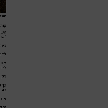
יש לנו
קורא
השי
"אפי
כיום
לדוג
אם ה
לידי
רק כ
כך נ
בעק
את ה
יחד 