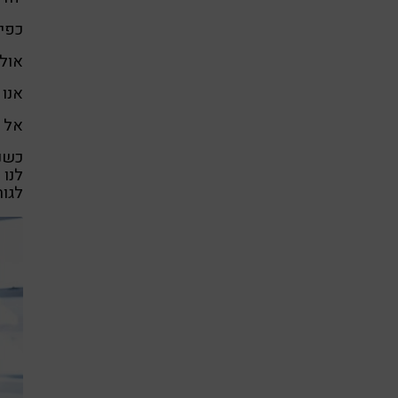
כפי 
אולם
אנו 
אל ת
כשנש
לנו 
לגור