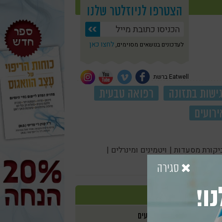
הצטרפו לניוזלטר שלנו
לחצו כאן
לעדכונים בנושאים מסוימים,
Eatwell ברשת
ישות בתזונה
רפואה טבעית
ירועים
יקורת מסעדות |
ויטמינים ומינרלים |
סגירה
ו!
אירועים