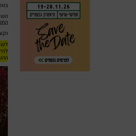
בנוס
השינ
התר
נקע 
לשמח
להימ
ההשפ