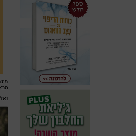
מיגר
הבא 
ואלו