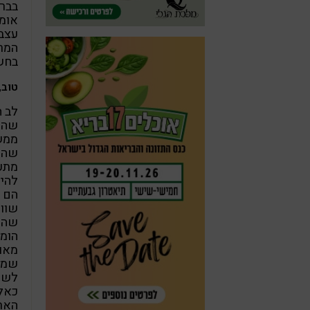
בבר
אומר
עצבנ
המר
בחשב
טוב,
לב ה
שהדב
ממש 
שהם 
מתעו
להיו
הם ה
שווה
שהם 
הומו
מאוד
שמש
לשמח
כאלה
הארץ