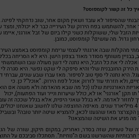
יך כל זה קשור לקומפוסט?
נתי שהסיפור לא עובד ושאין מקום אחר, שוב נדחקתי לפינה.
אחד, להשתמש בפח הירוק של העירייה כבר לא יכולתי, ומצד ש
ת הזבל שלי, ששוקלות כשני קילו ביום של זבל אורגני, איימו ע
חון גדול. מה עושים? קומפוסט, כמובן.
תי מהקלות שבה ארגנתי לעצמי ערימת קומפוסט באמצע העיר 
, בבניין משותף מסודר מאוד בצפון הישן. היא לא הסריחה בכלל
אכלה לי את כל הזבל, היא נתנה לי דשן מעולה שבו השתמשתי
ת הירק החובבנית שלי והיא סיפקה לי שקט נפשי. היא סגרה לי 
ל. היא נתנה לי סוף טוב לסיפור. מאז עברו שבע שנים, עברתי ד
ים, ולא חזרתי עוד לזרוק אוכל לפח הירוק. "אוכל"? כן. כי
יות האורגניות שלנו (כל מה שבא מהאדמה ולא משנה אם הוא
תו תקן "אורגני" או לא, כולל שיערות ונייר ועוד הפתעות), יכול
ך לחזור לאדמה. לא בגלל שאני היפית, אלא בגלל שככה זה עוב
כבר 4 מיליארד שנים. מאיפה החוצפה שלנו לחשוב שאנחנו יכולים,
 הקצרצר מאז שהגענו לכאן, להמציא שיטה יותר טובה? ובשביל
 מה מניע את השיטה שהמצאנו?
 של טעויות, שזה בסדר, ואחריה, במקום תיקון, שורה של הנ
 תרבותיות שהשרשנו בשם ה"נוחיות". תסתכלו סביבכם על התו