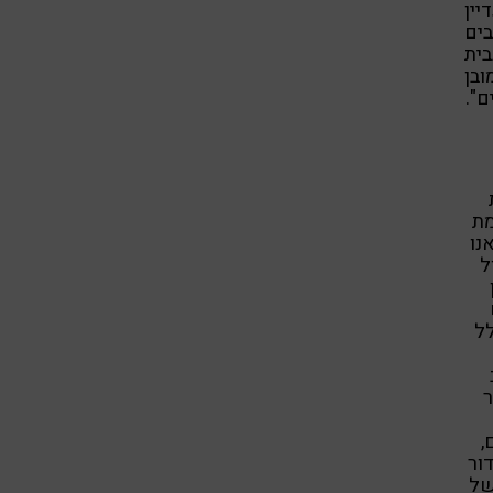
ין
בים
בית
בן
ם".
מת
נו
ל
לל
ר
,
ור
של