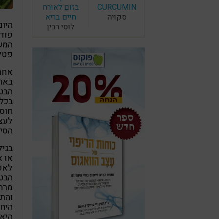
CURCUMIN
בזום לאורח
סקויה
חיים בריא
היום
לוסי רבין
פודי
המשפ
פטל
אחרי
באוט
הבטן
בכלל
חוסר
לעצב
הסיב
או א
לאכו
הבט
מרהי
והת
היחס
היא 