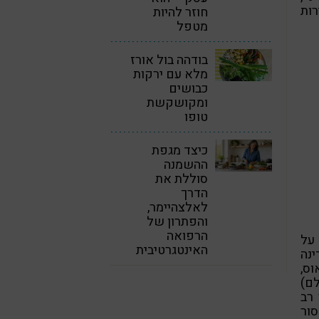
רות
חוזר להיות
מטפל
בודהה בול אורז
מלא עם ירקות
כבושים
ומקושקשת
טופו
כיצד מגפת
ההשמנה
סוללת את
הדרך
לאלצהיימר,
והפתרון של
הרפואה
על
האינטגרטיבית
ינה
וס,
לם)
 רב
ור