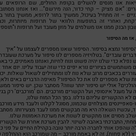
יאות אנו מנסים להשלים בקופת החולים, שם הרופאים עדי
ים: “אם מציק – קחי כדור, הנה מירשם"… ואז אנחנו מסתוב
יים – זה מתחיל בעיכול, ממשיך בתור לרופא, ממשיך בתור ב
קחת, ואחרי זה בתופעות הלוואי של תרופות מיותרות, וכמו
ון הבנק ממנו אנו משלמים על מזון מעובד ועל תרופות ו"תוספי
 אז מה הסיפור
סיפור נמצא בסיפור. הסיפור שאנו מספרים לעצמנו על "איך
רים עובדים". בטלויזיה מספרים לנו סיפור על מערכת שעובדת
נפלא כדי שלנו יהיה פשוט ונוח לחיות, ואנחנו מאמינים, כי בא
משתמשים בציורים נורא יפים כדי שזה יעבוד עלינו. יום אחד א
ררים בכאבים מרוב שלא נוח לנו ומתחילים לשאול שאלות. יכו
ת שלא מספרים לנו את כל הסיפור? מאיפה הדברים באים ולאן
ולכים? אולי יש סיפור יותר שווה? מסתבר שכן. יש סיפור ממש
 על מעגל אינסופי, ועל הקשרים מורכבים. הם 'מורכבים' רק בג
לא ההקשרים עליהם גדלנו. בסך הכל המוח שלנו,
-סאפיינסים מוצלחים שכמונו, מסוגל לקלוט ולעבד מידע מורכב
, עכשיו השאלה היא מה מבקשים ממנו לעבד מצעירותו. מסתב
לב מסוים אנו מתקשים לשנות את מערכת האמונות שלנו.
תי, התברכתי באהבה לשינוי. להבין מערכת אחרת של הקשרים
 שהפכו אותי לחברה הרבה יותר טובה בקהילת החיים על פני כד
 (לא פחות), זה לא באמת מורכב – מה שמורכב הוא ההחלפה 