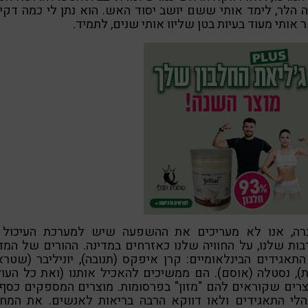
הלר, לימד אותי ששם יושב יסוד האש. הוא נתן לי כמה דקי
 אותי מעוד בעיות בטן שליוו אותי שנים, לתמיד.
רה, אנו לא מעריכים את ההשפעה שיש למערכת העיכול 
ות שלנו, על החוויה שלנו כאזרחים במדינה. ההורים של המד
תאגידים הבינלאומיים: קרן איפקס (תנובה), יוניליבר (שטרא
), נסטלה (אוסם). הם ממשיכים להאכיל אותנו (ואת כל העו
רים שקוראים להם "מזון" בפרסומות. מוצרים המספקים כסף
הלי התאגידים ולאו דווקא הרבה בריאות לאנשים. את המחס