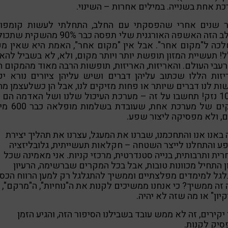
ת אחת בשנייה. במילים אחרות – השינוי.
 שנים אחרי שהפסקתי עם החלב, התחלתי לעשות קומפוס
בשלב הזה האשפה האורגנית שלי תפסה כבר 90% מהשקי
כה ל"מקום אחר". אבל אין "מקום אחר", האמת היא שאין מ
! תעשיית המזון תופשת יותר ויותר מקום, ולא, לא בשביל להא
עבי העולם. והאריזות, האריזות, תופשות הרבה מאוד מהמקום ה
זות הללו שכתוב עליהן דברים ושיש עליהן ציורים נורא יפ
ות לנו דברים שיותר או פחות מזיקים לנו, אבל הן כשלעצמן מה
100% נזק! תחשבו על זה – מערכת העיכול שלנו ושל האדמה הם 
חלקים של מערכת אחת, שעובד
, ולא מפסיקה ליצור שפע.
 באנו אנו והתחכמנו, שברנו את המעגל, עצרנו את תהליך יצירת
 והתחלנו לייצר השטחה – חקלאות תעשייתית, גלובליזציה
ית ותרבותית, בנייה סטנדרטית, מרכזי קניות. אני מאמינה שכל
ן התחיל מכוונות טובות, אבל בכל המקרים שברשימה, הרעיון
גל למימדים מפלצתיים וממשיך להתגלגל רק למען הרווח הכספ
זה ממשיך? כי אנחנו ממשיכים לקנות את ה"נוחיות", ה"מרקם",
קיון" או מה שזה לא יהיה.
 יקירים, זה לא ממש עובד בשבילנו הסיפור הזה, והגיע הזמן
יק לקנות.