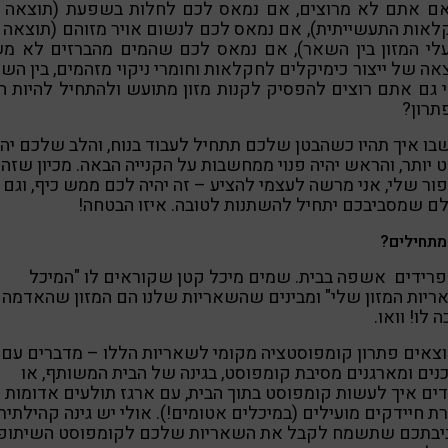
אם אתם לא מרוצים, אם נמאס לכם לחלות בשפעת (תוצאה 
אות התעשייתית), אם נמאס לכם לנשום אויר מזוהם (תוצאה
לי המזון בין השאר), אם נמאס לכם שהמים מהברזים לא מש
אה של ייצור כימיקלים לחקלאות וחומרי ניקוי מזהמים, בין הש
 גם אתם רוצים להפסיק לקנות מזון מתועש ולהתחיל להיות 
תרון?
ו איך תהיו כשהבטן שלכם תתחיל לעבוד בנוח, והלב שלכם יהי
יותר, והראש יהיה פנוי ממחשבות על הקנייה הבאה. מכיון שזה
ור שלי, אני מרשה לעצמי להציע – זה יהיה לכם ממש כיף, וגם
ם שמסביבכם יתחיל להשתנות לטובה. איזו הבטחה!
מתחילים?
רידים אשפה בבית. שמים מיכל קטן שקוראים לו "המיכל
יות המזון שלי" ומבינים שהשאריות שלנו הם המזון שהאדמה
 לו! וואו.
צאים פתרון קומפוסטציה מקומי לשאריות הללו – מדברים עם
ים ומארגנים מסיבת קומפוסט, בגינה של הבית המשותף, או
ים איך לעשות קומפוסט בתוך הבית, עם ארגז תולעים אדומות א
ת חיידקים מועילים (במיכלים אטומים!). אולי יש גינה קהילתית
יבתכם שתשמח לקבל את השאריות שלכם לקומפוסט השיתופי