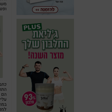
משה 
ופטר
כחב
התרב
הם ה
עלית
במוצ
למנ