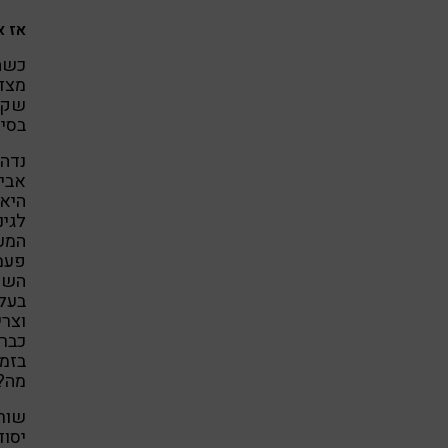
אז א
כשהב
מצד 
שקיו
בסיר
נדהמ
אביב
היא 
לגינ
המעג
פעמי
השאר
בעל 
וצרי
בזמן
מה?
שורה
יסוד