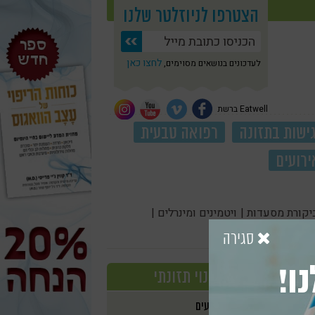
הצטרפו לניוזלטר שלנו
לחצו כאן
לעדכונים בנושאים מסוימים,
Eatwell ברשת
ישות בתזונה
רפואה טבעית
ירועים
יקורת מסעדות |
ויטמינים ומינרלים |
סגירה
ו!
שינוי תזונתי
אירועים