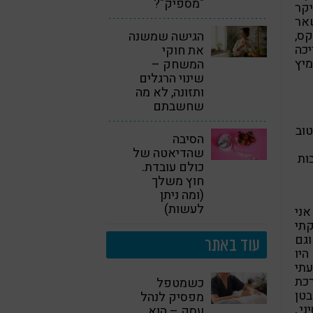
"מספיק"?
יקר
אר
קס,
הגישה שמשנה
יכה
את חוקי
מיץ
המשחק –
שינוי הרגלים
ותזונה, לא מה
שחשבתם
טוב
הסיבה
שהדיאטה של
בות
כולם עובדת.
חוץ משלך
(ומה ניתן
לעשות)
אני
קתי
וגם
עוד באתר
יו
עתי
כת
כשמטפל
בטן
מפסיק לנהל
י ,
עסק – הוא