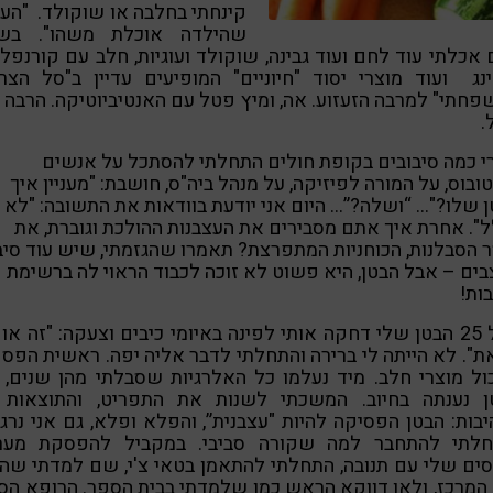
קינחתי בחלבה או שוקולד. "הע
שהילדה אוכלת משהו". בש
 אכלתי עוד לחם ועוד גבינה, שוקולד ועוגיות, חלב עם קורנפל
נג ועוד מוצרי יסוד "חיוניים" המופיעים עדיין ב"סל הצר
חתי" למרבה הזעזוע. אה, ומיץ פטל עם האנטיביוטיקה. הרבה 
.
 כמה סיבובים בקופת חולים התחלתי להסתכל על אנשים
ובוס, על המורה לפיזיקה, על מנהל ביה"ס, חושבת: "מעניין איך
 שלו?"… “ושלה?”… היום אני יודעת בוודאות את התשובה: "לא 
". אחרת איך אתם מסבירים את העצבנות ההולכת וגוברת, את
 הסבלנות, הכוחניות המתפרצת? תאמרו שהגזמתי, שיש עוד סי
ים – אבל הבטן, היא פשוט לא זוכה לכבוד הראוי לה ברשימת
ות!
בגיל 25 הבטן שלי דחקה אותי לפינה באיומי כיבים וצעקה: "זה או 
ת". לא הייתה לי ברירה והתחלתי לדבר אליה יפה. ראשית הפס
ל מוצרי חלב. מיד נעלמו כל האלרגיות שסבלתי מהן שנים, 
ן נענתה בחיוב. המשכתי לשנות את התפריט, והתוצאות ה
בות: הבטן הפסיקה להיות "עצבנית”, והפלא ופלא, גם אני נרג
חלתי להתחבר למה שקורה סביבי. במקביל להפסקת מער
ים שלי עם תנובה, התחלתי להתאמן בטאי צ'י, שם למדתי שה
המרכז, ולאו דווקא הראש כמו שלמדתי בבית הספר. הרופא הסינ