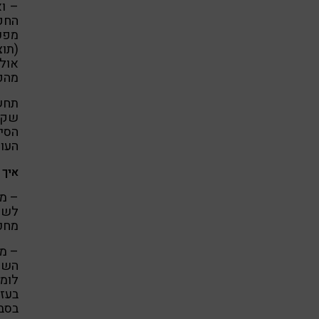
– ו
החקל
מפע
(תוצ
אולי
מהפ
תחשב
שקט 
הסיפ
העול
איך 
– מפ
לשאר
מחכה
– מו
השכנ
לומד
בעזר
בסב