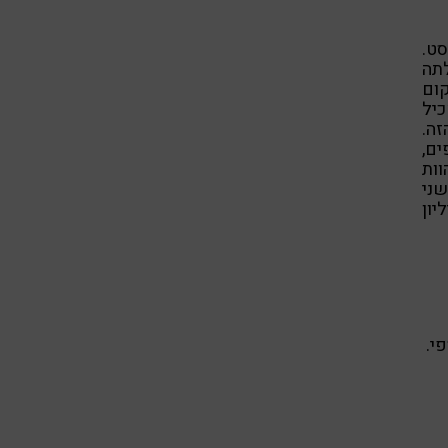
ט.
ת שתכולתה
קום
כיל
זה.
ים,
וות
שני
ת בשלמות מופלאה כבר 600 מיליון
י.