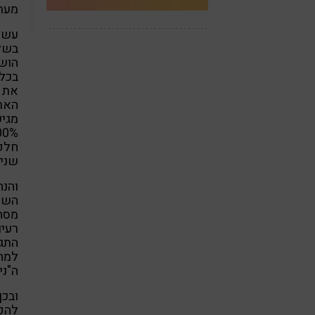
מערכ
עשר
הושל
בכלל
את ר
הארי
מגיש
שנים
והנה
השפע
מסחר
רעיו
התגל
למה 
ה"ני
ובכן
להפס