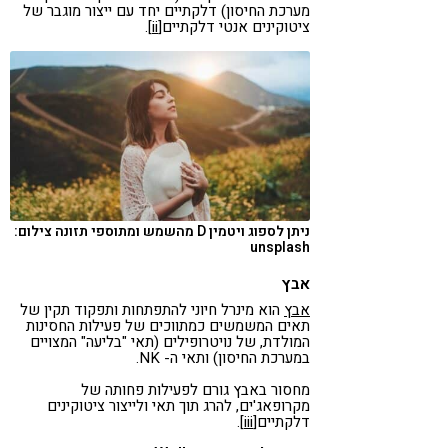
מערכת החיסון) דלקתיים יחד עם ייצור מוגבר של
ציטוקינים אנטי דלקתיים
[ii]
.
ניתן לספוג ויטמין D מהשמש ומתוספי תזונה צילום:
unsplash
אבץ
אבץ
הוא מינרל חיוני להתפתחות ותפקוד תקין של
תאים המשמשים כמתווכים של פעילות החסינות
המולדת, של נויטרופילים (תאי "בליעה" המצויים
במערכת החיסון) ותאי ה- NK.
מחסור באבץ גורם לפעילות פחותה של
מקרופאג'ים, להרג תוך תאי ולייצור ציטוקינים
דלקתיים
[iii]
.