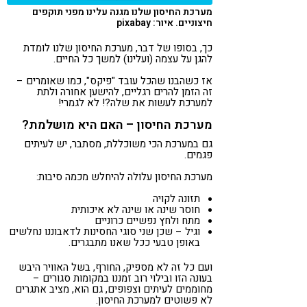
מערכת החיסון שלנו מגנה עלינו מפני תוקפים
חיצוניים. איור: pixabay
כך, בסופו של דבר, מערכת החיסון שלנו לומדת
להגן על עצמה (ועלינו) למשך כל החיים.
אז כשהבנו שהכל עובד "פיקס", כמו שאומרים –
זה הזמן להרים רגליים, להישען אחורה ולתת
למערכת לעשות את שלה?! לא לגמרי!
מערכת החיסון – האם היא מושלמת?
גם במערכת הכי משוכללת, מסתבר, יש לעיתים
פגמים.
מערכת החיסון עלולה להיחלש מכמה סיבות:
תזונה לקויה
חוסר שינה או שינה לא איכותית
מתח ולחץ נפשיים כרוניים
וגיל – שכן שני סוגי החסינות לדאבוננו נחלשים
באופן טבעי ככל שאנו מתבגרים.
ועם כל זה לא מספיק, החורף, בשל האוויר היבש
בעונה הזו ובילוי רוב זמננו במקומות סגורים –
מחוממים לעיתים וצפופים, גם הוא, מציב אתגרים
לא פשוטים למערכת החיסון.