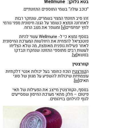
בטא גלוקן: Wellmune
"כוכב עולה" בשמי התוספים התזונתיים.
זהו סיב תזונתי המצוי בשמרים, שנחקר רבות
לאחרונה ונמצא כשומר על הגנה חיסונית מפני גורמי
לחץ יומיומיים
[v]
ומשפר את מצב הרוח.
בנוסף נמצא כי ל- Wellmune עשוי להיות
פוטנציאל להפחית את היחלשות המערכת החיסונית
לאחר פעילות גופנית מאומצת, מה שלא הצליחו
לעשות רבים מתוספי התזונה שנחקרו ונבדקו
בנושא
[vi]
.
קוורצטין
ה
קוורצטין
הוכח כחומר בעל יכולות אנטי דלקתיות
עוצמתיות שיכולות להשפיע על מגוון של סוגי
תאים
[iv]
.
בנוסף, הקוורצטין מייצב את הפעילות של תאי
פיטום – חלק מתאי מערכת החיסון שמסייעים
לגוף להילחם בזיהומים.