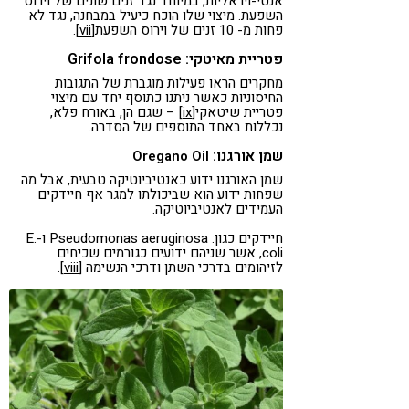
אנטי-ויראליות, במיוחד נגד זנים שונים של וירוס
השפעת. מיצוי שלו הוכח כיעיל במבחנה, נגד לא
פחות מ- 10 זנים של וירוס השפעת
[vii]
.
פטריית מאיטקי: Grifola frondose
מחקרים הראו פעילות מוגברת של התגובות
החיסוניות כאשר ניתנו כתוסף יחד עם מיצוי
פטריית שיטאקי
[ix]
– שגם הן, באורח פלא,
נכללות באחד התוספים של הסדרה.
שמן אורגנו:
Oregano Oil
שמן האורגנו ידוע כאנטיביוטיקה טבעית, אבל מה
שפחות ידוע הוא שביכולתו למגר אף חיידקים
העמידים לאנטיביוטיקה.
חיידקים כגון: Pseudomonas aeruginosa ו-E.
coli, אשר שניהם ידועים כגורמים שכיחים
לזיהומים בדרכי השתן ודרכי הנשימה
[viii]
.