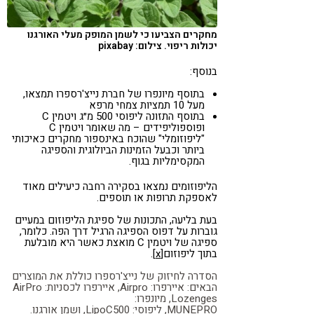
מחקרים הצביעו כי לשמן המופק מעלי האורגנו
יכולות ריפוי. צילום: pixabay
בנוסף:
בתוסף מיונפרו של חברת נייצ'רספרו תמצאו,
מעל 10 תמציות צמחי מרפא
בתוסף התזונה ליפוסי 500 מ״ג ויטמין C
ופוספוליפידים – מה שאומר ויטמין C
"ליפוזומלי" שהוכח באינספור מחקרים כאיכותי
ביותר וכבעל הזמינות הביולוגית והספיגה
המקסימליות בגוף.
הליפוזומים נמצאו בסקירה רחבה כיעילים מאוד
לאספקת תרופות או תוספים.
בעת בליעה, התכונות של ספיגת הליפוזום במעיים
גוברות על דפוס הספיגה הרגיל דרך הפה. כלומר,
ספיגה של ויטמין C מואצת כאשר היא מובלעת
בתוך ליפוזום
[x]
.
הסדרה לחיזוק של נייצ'רספרו כוללת את המוצרים
הבאים:
איירפרו:
Airpro
, איירפרו לכסניות:
AirPro
Lozenges
, מיונפרו:
,MUNEPRO
ליפוסי:
LipoC500
, ושמן אורגנו.