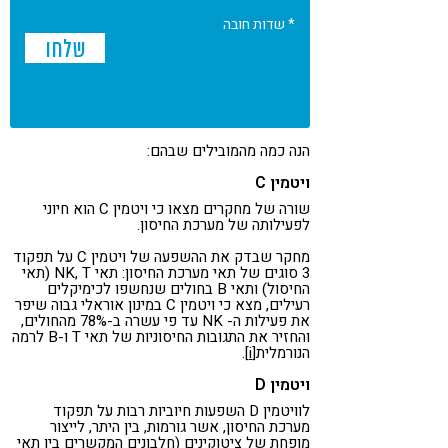
* שדות חובה
הנה כמה מהמובילים שבהם:
ויטמין C
שורה של מחקרים מצאו כי ויטמין C הוא חיוני
לפעילותה של מערכת החיסון.
מחקר שבדק את ההשפעה של ויטמין C על תפקוד
3 סוגים של תאי מערכת החיסון: תאי NK, T (תאי
החיסול) ותאי B בחולים שנחשפו לכימיקלים
רעילים, מצא כי ויטמין C במינון אוראלי גבוה שיפר
את פעילות ה- NK עד פי עשרה ב-78% מהחולים,
והחזיר את התגובות החיסוניות של תאי T ו-B לרמה
הנורמלית
[i]
.
ויטמין D
לוויטמין D השפעות חיוביות רבות על תפקוד
מערכת החיסון, אשר גורמות, בין היתר, לייצור
מופחת של ציטוקינים (חלבונים המקשרים בין תאי