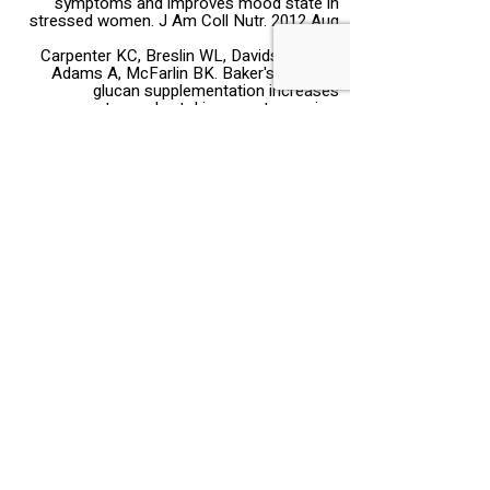
symptoms and improves mood state in
stressed women. J Am Coll Nutr. 2012 Aug
Carpenter KC, Breslin WL, Davidson T,
[vi]
Adams A, McFarlin BK. Baker's yeast β-
glucan supplementation increases
monocytes and cytokines post-exercise:
implications for infection risk? Br J Nutr.
2013 Feb
Barak V, Halperin T, Kalickman I. The
[vii]
effect of Sambucol, a black elderberry-based,
natural product, on the production of human
cytokines: I. Inflammatory cytokines. Eur
Cytokine Netw. 2001 Apr-Jun
Man A, Santacroce L, Jacob R, Mare A,
[viii]
Man L. Antimicrobial Activity of Six Essential
Oils Against a Group of Human Pathogens: A
Comparative Study. Pathogens. 2019 Jan
Vetvicka V, Vetvickova J. Immune-
[ix]
enhancing effects of Maitake (Grifola
frondosa) and Shiitake (Lentinula edodes)
extracts. Ann Transl Med. 2014 Feb
Davis JL, Paris HL, Beals JW, Binns SE,
[x]
Giordano GR, Scalzo RL, Schweder MM, Blair