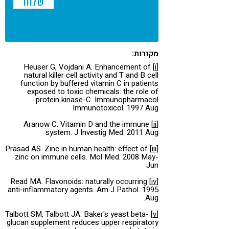
מקורות:
Heuser G, Vojdani A. Enhancement of
[i]
natural killer cell activity and T and B cell
function by buffered vitamin C in patients
exposed to toxic chemicals: the role of
protein kinase-C. Immunopharmacol
Immunotoxicol. 1997 Aug
Aranow C. Vitamin D and the immune
[ii]
system. J Investig Med. 2011 Aug
Prasad AS. Zinc in human health: effect of
[iii]
zinc on immune cells. Mol Med. 2008 May-
Jun
Read MA. Flavonoids: naturally occurring
[iv]
anti-inflammatory agents. Am J Pathol. 1995
Aug.
Talbott SM, Talbott JA. Baker's yeast beta-
[v]
glucan supplement reduces upper respiratory