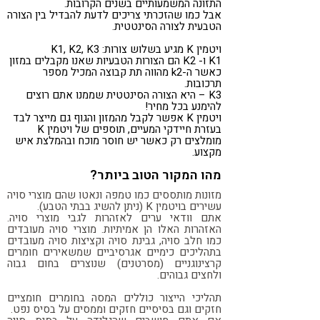
התזונה המשמעותיים בשנים הקרובות.
אבל כמו שהזכרתי צריכים לדעת להבדיל בין הצורה
הטבעית לצורה הסינטטית.
ויטמין K מגיע בשלוש צורות: K1, K2, K3
K1 ו- K2 הם הצורות הטבעיות שאנו מקבלים במזון
כאשר ה-k2 מהווה תת קבוצה המכיל מספר
תרכובות.
K3 – היא הצורה הסינטטית שממנו אתם רוצים
להימנע בכל מחיר!
ויטמין K אפשר לקבל מהמזון והגוף גם מייצר לבד
בעזרת חיידקי המעיים, תוספים של ויטמין K
מומלצים רק כאשר יש חוסר מוכח ובהמלצת איש
מקצוע.
מהו המקור הטוב ביותר?
מזונות מותססים כמו טמפה ונאטו שהם מוצרי סויה
עשירים בויטמין K (ניתן להשיג בבתי הטבע).
אתם וודאי ערים לאזהרות לגבי מוצרי סויה.
האזהרות האלו הן אמיתיות. מוצרי סויה מעובדים
כמו חלב סויה, גבינת סויה וקציצות סויה מעובדים
בתהליכים כימיים אגרסיביים שמשאירים חומרים
קרצינוגניים (מסרטנים) שנוצרים בחום גבוה
ולחצים גבוהים.
תהליכי הייצור כוללים המסה בחומרים חומציים
חזקים וגם בסיסיים חזקים וממסים על בסיס נפט.