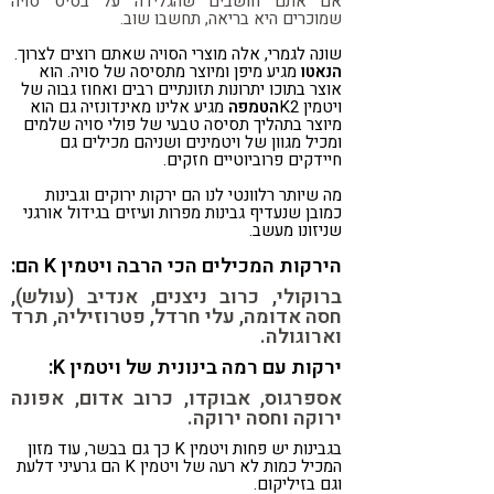
אם אתם חושבים שהגלידה על בסיס סויה
שמוכרים היא בריאה, תחשבו שוב.
שונה לגמרי, אלה מוצרי הסויה שאתם רוצים לצרוך.
הנאטו
מגיע מיפן ומיוצר מתסיסה של סויה. הוא
אוצר בתוכו יתרונות תזונתיים רבים ואחוז גבוה של
ויטמין K2
הטמפה
מגיע אלינו מאינדונזיה גם הוא
מיוצר בתהליך תסיסה טבעי של פולי סויה שלמים
ומכיל מגוון של ויטמינים ושניהם מכילים גם
חיידקים פרוביוטיים חזקים.
מה שיותר רלוונטי לנו הם ירקות ירוקים וגבינות
כמובן שנעדיף גבינות מפרות ועיזים בגידול אורגני
שניזונו מעשב.
הירקות המכילים הכי הרבה ויטמין K הם:
ברוקולי, כרוב ניצנים, אנדיב (עולש),
חסה אדומה, עלי חרדל, פטרוזיליה, תרד
וארוגולה.
ירקות עם רמה בינונית של ויטמין K:
אספרגוס, אבוקדו,
כרוב אדום,
אפונה
ירוקה וחסה ירוקה.
בגבינות יש פחות ויטמין K כך גם בבשר, עוד מזון
המכיל כמות לא רעה של ויטמין K הם גרעיני דלעת
וגם בזיליקום.