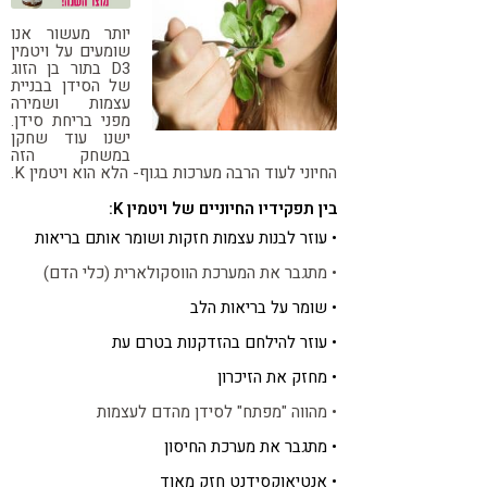
קורונה
טבעונות
יותר מעשור אנו
שומעים על ויטמין
D3 בתור בן הזוג
של הסידן בבניית
עצמות ושמירה
מפני בריחת סידן.
ישנו עוד שחקן
במשחק הזה
החיוני לעוד הרבה מערכות בגוף- הלא הוא ויטמין K.
בין תפקידיו החיוניים של ויטמין K:
• עוזר לבנות עצמות חזקות ושומר אותם בריאות
• מתגבר את המערכת הווסקולארית (כלי הדם)
• שומר על בריאות הלב
• עוזר להילחם בהזדקנות בטרם עת
• מחזק את הזיכרון
• מהווה "מפתח" לסידן מהדם לעצמות
• מתגבר את מערכת החיסון
• אנטיאוקסידנט חזק מאוד