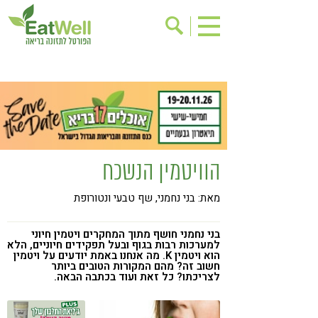
הרשמה לניוזלטר
אודות
בישול בריא
אינדקס עסקים
ריפוי ומניעת מחלות
בריאות האישה
תוספי תזונה
מתכוני בריאות
הוויטמין הנשכח
אירועים
שינוי תזונתי
מאת: בני נחמני, שף טבעי ונטורופת
גישות בתזונה
דיאטה
ניקוי רעלים
מזונות על
בני נחמני חושף מתוך המחקרים ויטמין חיוני
למערכות רבות בגוף ובעל תפקידים חיוניים, הלא
ילדים
תזונה וספורט
הוא ויטמין K. מה אנחנו באמת יודעים על ויטמין
חשוב זה? מהם המקורות הטובים ביותר
לצריכתו? כל זאת ועוד בכתבה הבאה.
הפרעות קשב & ריכוז
אכילה רגשית
רגישות לגלוטן
טעים להכיר