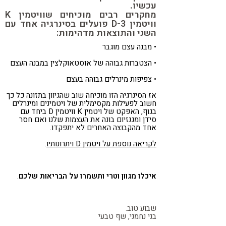
עכשיו.
מחקרים רבים מוכיחים שוויטמין K
וויטמין D-3 פועלים בסינרגיה אחד עם
השני והתוצאות מדהימות:
• מבנה עצם מוגבר
• הצטברות גבוהה של אוסטאוקלצין במבנה העצם
• צפיפות מינרלים גבוהה בעצם
אז הסינרגיה הזו מוכיחה שוב שהגיוון בתזונה כל כך
חשוב לפעילות מקסימלית של ויטמינים ומינרלים
בגוף, האפקט של ויטמין K וויטמין D ביחד עם
סידן ומגנזיום בונה את העצמות שלנו ואם חסר
אחד מהקבוצה האחרים לא יתפקדו.
לקריאה נוספת על ויטמין D ויתרונותיו
.
איכלו מגוון וטרי ותשמרו על הבריאות שלכם
.
שבוע טוב.
בני נחמני, שף טבעי