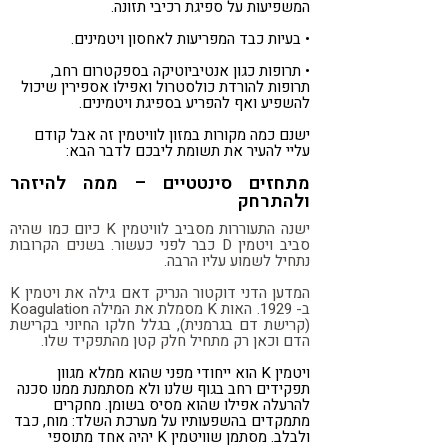
המשפיעות על ספיגת רכיבי תזונה.
• בעיות כבד המפריעות לאחסון ויטמינים.
• תרופות כגון אנטיביוטיקה בספקטרום רחב,
תרופות להורדת כולסטרול ואפילו אספירין שיכול
להשפיע ואף להפריע בספיגת ויטמינים.
ישנם כמה מקורות במזון לוויטמין זה אבל קודם
עליי להעיר את תשומת ליבכם לדבר הבא:
מתחזים סינטטיים – ממה להיזהר
ולהתרחק
ישנה התעוררות מסביב לוויטמין K כיום כמו שהיה
סביב ויטמין D כבר לפני כעשור. בשנים הקרובות
נתחיל לשמוע עליו הרבה.
המדען הדני דוקטור הנריק דאם גילה את ויטמין K
ב- 1929. האות K מסמלת את המילה Koagulation
(קרישת דם בגרמנית), בגלל חלקו החיוני בקרישת
הדם וכאן רק מתחיל חלק קטן מהתפקיד שלו.
ויטמין K הוא ייחודי מפני שהוא ממלא מגוון
תפקידים רחב בגוף שלנו ולא מסתמנת ממנו סכנה
להרעלה אפילו שהוא מסיס בשומן. מחקרים
מתמקדים בהשפעותיו על מערכת השלד: מוח, כבד
ולבלב. מסתמן שוויטמין K יהיה אחד מתוספי