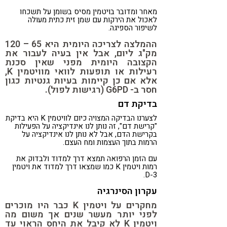
מאחר ומדובר בויטמין מסיס בשומן על תשכחו
לאכול את הירקות עם שמן זית כתית מעולה
לשיפור הספיגה.
ההמלצה לצריכה היומית היא 65 – 120
מק"ג ליום, אבל אין בעיה לעבור את
הקצובה היומית מפני שאין סכנת
רעילות או תופעות לוואי מוויטמין K,
אלא אם כן קיימות בעיות גנטיות כגון
חסר ב- G6PD (רגישות לפול).
בדיקת דם
לצערנו הבדיקה המצויה כיום לוויטמין K היא בדיקת
"קרישת דם", זה נותן לנו אינדיקציה על הפעילות
בקרישת הדם, אבל לא נותן לנו אינדיקציה על
הרמות בתוך העצמות ומח העצם.
עם הזמן הרפואה תמצא דרך למדוד ולבדוק את
רמות ויטמין K כמו שמצאו דרך למדוד את ויטמין
D-3.
עקרון הסינרגיה
מחקרים על ויטמין K כבר היו מוכרים
לפני יותר מעשר שנים אך משום מה
ויטמין K לא קיבל את היחס הראוי עד