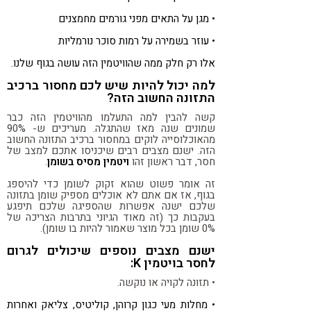
• מגן על התאים מפני גורמים מחמצנים
• עוזר בשמירה על רמות סוכר נורמליות
אלו רק חלק ממה שהוויטמין הזה עושה בגוף שלנו.
למה יכול להיות שיש לכם מחסור ברכיב
התזונה החשוב הזה?
קשה להבין למה התעלמו מהוויטמין הזה כבר
שמונים שנה מאז שהתגלה. מעריכים ש- 90%
מהאוכלוסייה לוקים במחסור ברכיב התזונה החשוב
הזה. ישנם מצבים רבים שיכניסו אתכם למצב של
חסר, דבר ראשון זהו
ויטמין מסיס בשומן
.
זה אומר פשוט שהוא זקוק לשומן כדי להיספג
בגוף, אז אם אתם לא אוכלים מספיק שומן בתזונה
שלכם ישנה אפשרות שהספיגה שלכם תיפגע
בעקבות כך (זה מאוד הגיוני בתרבות הצריכה של
0% שומן בכל מוצר שאמור להיות בו שומן).
ישנם מצבים נוספים שיכולים לגרום
לחסר בויטמין K:
• תזונה לקויה או נוקשה.
• מחלות מעי כגון קרוהן, קוליטיס, צליאק ואחרות