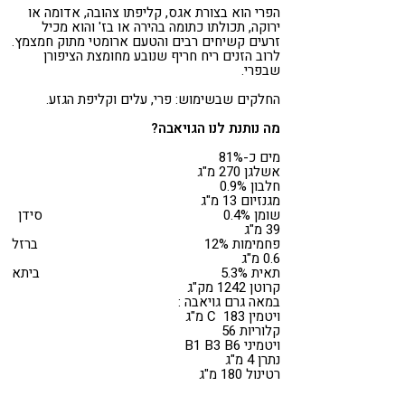
הפרי הוא בצורת אגס, קליפתו צהובה, אדומה או
ירוקה, תכולתו כתומה בהירה או בז' והוא מכיל
זרעים קשיחים רבים והטעם ארומטי מתוק חמצמץ.
לרוב הזנים ריח חריף שנובע מחומצת הציפורן
שבפרי.
החלקים שבשימוש: פרי, עלים וקליפת הגזע.
מה נותנת לנו הגויאבה?
מים כ-81%
אשלגן 270 מ"ג
חלבון 0.9%
מגנזיום 13 מ"ג
שומן 0.4% סידן
39 מ"ג
פחמימות 12% ברזל
0.6 מ"ג
תאית 5.3% ביתא
קרוטן 1242 מק"ג
במאה גרם גויאבה :
ויטמין C 183 מ"ג
קלוריות 56
ויטמיני B1 B3 B6
נתרן 4 מ"ג
רטינול 180 מ"ג