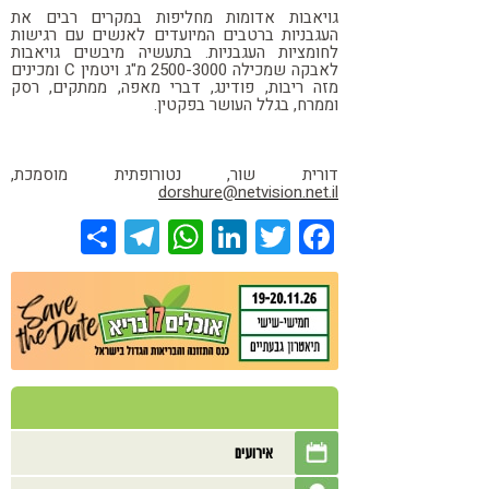
גויאבות אדומות מחליפות במקרים רבים את
העגבניות ברטבים המיועדים לאנשים עם רגישות
לחומציות העגבניות. בתעשיה מיבשים גויאבות
לאבקה שמכילה 2500-3000 מ"ג ויטמין C ומכינים
מזה ריבות, פודינג, דברי מאפה, ממתקים, רסק
וממרח, בגלל העושר בפקטין.
דורית שור, נטורופתית מוסמכת,
dorshure@netvision.net.il
Share
Telegram
WhatsApp
LinkedIn
Twitter
Facebook
אירועים