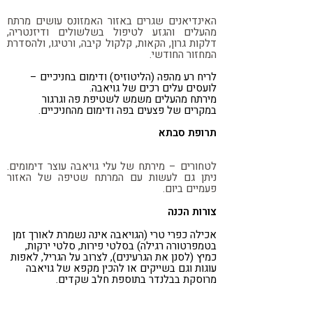
האינדיאנים שגרים באזור האמזונס עושים מרתח
מהעלים והגזע לטיפול בשלשולים ודיזנטריה,
דלקות גרון, הקאות, קלקול קיבה, ורטיגו, ולהסדרת
המחזור החודשי.
לריח רע מהפה (הליטוזיס) ודימום בחניכיים –
לועסים עלים רכים של גויאבה.
מירתח מהעלים משמש לשטיפת פה וגרגור
במקרים של פצעים בפה ודימום מהחניכיים.
תרופת סבתא
לטחורים – מירתח של עלי גויאבה עוצר דימומים.
ניתן גם לעשות עם המרתח שטיפה של האזור
פעמיים ביום.
צורות הכנה
אכילה כפרי טרי (הגויאבה אינה נשמרת לאורך זמן
בטמפרטורה רגילה) בסלטי פירות, סלטי ירקות,
כמיץ (לסנן את הגרעינים), לצרוב על הגריל, לאפות
עוגות וגם בשייקים או להכין מקפא של גויאבה
מרוסקת בבלנדר בתוספת חלב שקדים.