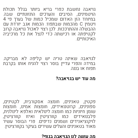
גויאבה נחשבת כפרי בריא ביותר בגלל תכולת
הויטמינים, הסיבים והערכים התזונתיים שבה.
במיוחד הזן האדום שמכיל כמות של בערך פי 4
ויטמין C מהכמות שבתפוז. הכמות אגב יורדת עם
ההבשלה וההתרככות. לכן רצוי לאכול גויאבה קרוב
לקטיפתה או רכישתה כדי לנצל את כל מרכיביה
האיכותיים.
לגויאבה שאינה טריה יש קליפה לא מבריקה.
במידה והפרי עדיין בוסר רצוי להניח אותו בקרבת
תפוח או בננה.
מה עוד יש בגויאבה?
פקטין, טאנינים, חומצה אסקורבית, לקטינים,
ספונינים, קרוטנואידים, חומצות אמינו, חומצות
שומן חיוניות כמו חומצה לינולאית ואלפא לינולנית,
פלבנואידים כמו קוורציטין ואיזו קוורציטין,
לויקוציאנידים ושמנים נדיפים. פרי הבוסר עשיר
מאוד בטאנינים והעלים עשירים בעיקר בקוורציטין.
מה עושה לנו הגויאבה בגוף?