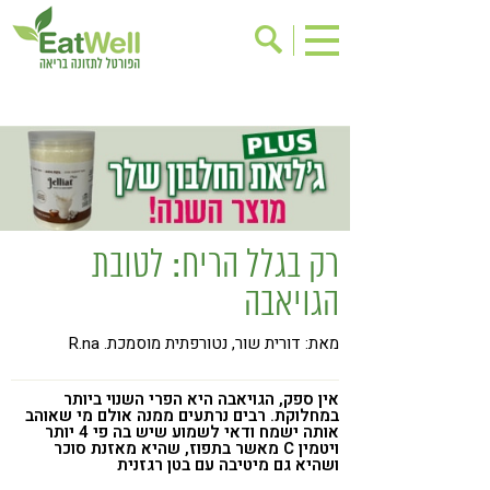
הרשמה לניוזלטר
אודות
בישול בריא
אינדקס עסקים
ריפוי ומניעת מחלות
בריאות האישה
תוספי תזונה
מתכוני בריאות
רק בגלל הריח: לטובת
אירועים
שינוי תזונתי
הגויאבה
גישות בתזונה
דיאטה
מאת: דורית שור, נטורפתית מוסמכת. R.na
ניקוי רעלים
מזונות על
ילדים
תזונה וספורט
אין ספק, הגויאבה היא הפרי השנוי ביותר
במחלוקת. רבים נרתעים ממנה אולם מי שאוהב
אותה ישמח ודאי לשמוע שיש בה פי 4 יותר
הפרעות קשב & ריכוז
אכילה רגשית
ויטמין C מאשר בתפוז, שהיא מאזנת סוכר
ושהיא גם מיטיבה עם בטן רגזנית
רגישות לגלוטן
טעים להכיר