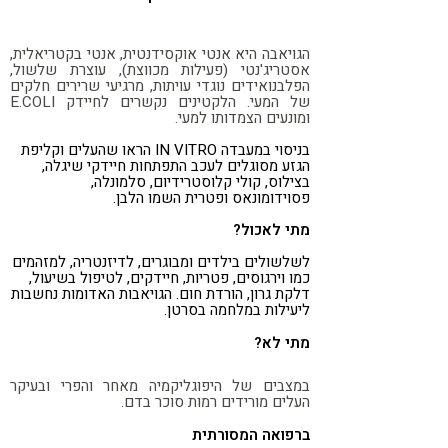
הגויאבה היא אנטי אוקסידנטית, אנטי בקטריאלית,
אסטריג'נטי (פעילות מכווצת), עוצרת שלשול,
הפלבנואידים נוגדי עויתות, מרגיעי שרירים חלקים
של המעי. הלקטינים נקשרים לחיידק E.COLI
ומונעים הצמדותו למעי.
בניסוי במעבדה IN VITRO הראו שהעלים וקליפת
הגזע מסוגלים לעכב התפתחות חיידקי שיגלה,
בצילוס, קולי קלוסטרידיום, סלמונלה,
פסוידומונאס ופטרית השמו הלבן.
מתי לאכול?
לשלשולים בילדים ומבוגרים, לדיזנטריה, למזהמים
כמו וירגוסים, פטריות, חיידקים, לטיפול בשיעול,
דלקת גרון, הורדת חום. הגויאבות האדומות נחשבות
ליעילות במלחמה בסרטן.
מתי לא?
במצבים של היפוגליקמיה מאחר והפרי ובעיקר
העלים מורידים רמות סוכר בדם.
ברפואה המסורתית