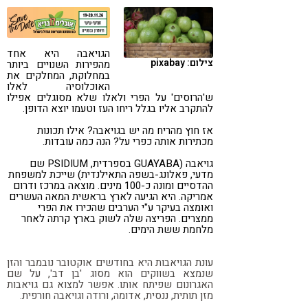
קורונה
טבעונות
הגויאבה היא אחד
צילום: pixabay
מהפירות השנויים ביותר
במחלוקת, המחלקים את
האוכלוסיה לאלו
ש'הרוסים' על הפרי ולאלו שלא מסוגלים אפילו
להתקרב אליו בגלל ריחו העז וטעמו יוצא הדופן.
אז חוץ מהריח מה יש בגויאבה? אילו תכונות
מכתירות אותה כפרי על? הנה כמה עובדות.
גויאבה (GUAYABA בספרדית, PSIDIUM שם
מדעי, פאלונג-בשפה התאילנדית) שייכת למשפחת
ההדסיים ומונה כ-100 מינים. מוצאה במרכז ודרום
אמריקה. היא הגיעה לארץ בראשית המאה העשרים
ואומצה בעיקר ע"י הערבים שהכירו את הפרי
ממצרים. הפריצה שלה לשוק בארץ קרתה לאחר
מלחמת ששת הימים.
עונת הגויאבות היא בחודשים אוקטובר נובמבר והזן
שנמצא בשווקים הוא מסוג 'בן דב', על שם
האגרונום שפיתח אותו. אפשר למצוא גם גויאבות
מזן תותית, ננסית, אדומה, ורודה וגויאבה חורפית.