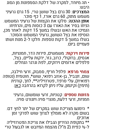
• תה מיוחד, למקרה של דלקת הסמפונות מן הסוג
היבש:
המצרכים:
30 גרם בצל שושן טרי, 15 גרם גרעיני
משמש מתוק, 60 גרם אורז, 1 כף סוכר.
אופן ההכנה:
סלקו את הקצוות של גרעיני המשמש.
הניחו בסיר את האורז עם 3 כוסות מים, והרתיחו.
הנמיכו את האש ובשלו במשך 15 דקות. לאחר מכן,
הוסיפו את בצל השושן, גרעיני המשמש והסוכר.
בשלו במשך 5 דקות נוספות. חלקו ל-2 מנות ושתו
פעמיים ביום.
פירות וירקות:
משמשים, פירות הדר, חמוציות,
אגסים, ברוקולי, כרוב, גזר, ירקות עליים, בצל,
פלפלים אדומים וירוקים, לפת וגרגר הנחלים.
צמחי מרפא:
פלפל חריף, סמבוק, זרעי חילבה,
שום, זנגביל, בן-אזוב רפואי, שוש*, חוטמית (נטופה
רפואית), עלי סרפד, פטרוזיליה**, לחך, קורנית
(תימין) וקינמון, עליו ניתן לקרוא בהרחבה
כאן
.
מזונות נוספים:
קטניות, זרעי שומשום, גרעיני
חמניות, זרעי דלעת, מוצרי סויה ויוגורט סויה.
* הימנעו מצריכת שוש במקרים של יתר לחץ דם.
בשום מקרה לא מומלץ לצרוך שוש לפרקי זמן
ארוכים.
** בתקופת ההיריון הגבילו את צריכת הפטרוזיליה
ל-½ כפית (2 מ"ל) מהצמח המיובש או לגבעול טרי