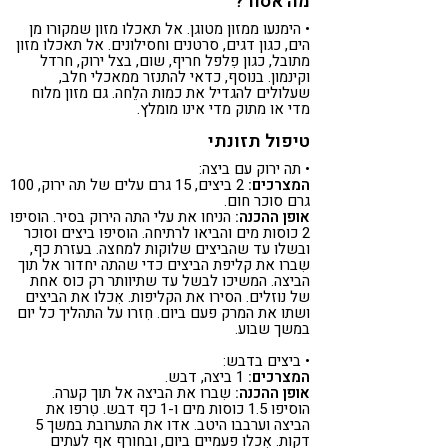
מה אסור?
• הימנעו ממזון מטוגן. אל תאכלו מזון שמקורו מן
הים, כגון דגים, סרטנים וחסילונים. אל תאכלו מזון
מתובל, כגון פִלפל חריף, שום, בצל ירוק, חרדל
וקינמון. בנוסף, כדאי להתנזר ממאכלי חלב,
שעלולים להגדיל את כמות הלֵחה. גם מזון מלוח
מדי או מתוק מדי אינו מומלץ.
טיפול תזונתי
• תה ירוק עם ביצה:
המצרכים:
2 ביצים, 15 גרם עלים של תה ירוק, 100
גרם סוכר חום.
אופן ההכנה:
הניחו את עלי התה הירוק בסיר. הוסיפו
2 כוסות מים והביאו לרתיחה. הוסיפו ביצים וסוכר
ובשלו עד שהביצים שלוקות למחצה. בעזרת כף,
שִברו את קליפת הביצים כדי שהתה יחדור אל תוך
הביצה. המשיכו לבשל עד שתיוותר רק כוס אחת
של נוזלים. הסירו את הקליפות. אִכלו את הביצים
ושתו את המרק פעם ביום. חִזרו על התהליך כל יום
במשך שבוע.
• ביצים בדבש:
המצרכים:
1 ביצה, דבש.
אופן ההכנה:
שִברו את הביצה אל תוך קערה.
הוסיפו 1.5 כוסות מים ו-1 כף דבש. טִרפו את
הביצה וערבבו היטב. אדו את התערובת במשך 5
דקות. אִכלו פעמיים ביום, ובחורף אף לעתים