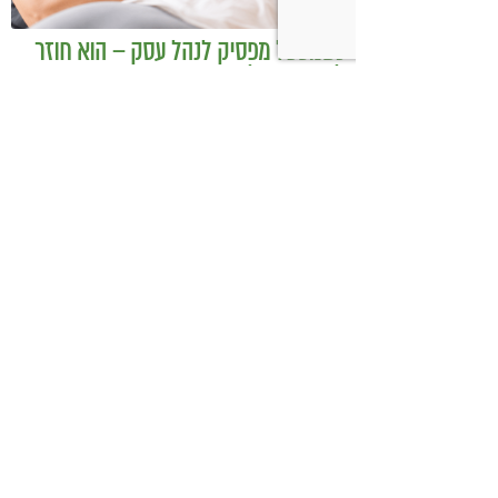
כשמטפל מפסיק לנהל עסק – הוא חוזר
להיות מטפל
בודהה בול אורז מלא עם ירקות כבושים
ומקושקשת טופו