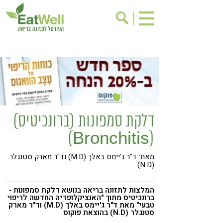
הרשמה לניוזלטר
אודות
בישול בריא
אינדקס עסקים
ריפוי ומניעת מחלות
בריאות האישה
תוספי תזונה
מתכוני בריאות
דלקת סמפונות (ברונכיטיס)
אירועים
שינוי תזונתי
(Bronchitis)
גישות בתזונה
דיאטה
מאת: ד"ר ג'יימס באלך (M.D) וד"ר מארק סטנגלר
ניקוי רעלים
מזונות על
(N.D)
ילדים
תזונה וספורט
המלצות לתזונה בריאה בנושא דלקת סמפונות -
הפרעות קשב & ריכוז
אכילה רגשית
ברונכיטיס מתוך "האנציקלופדיה החדשה לריפוי
טבעי" מאת ד"ר ג'יימס באלך (M.D) וד"ר מארק
סטנגלר (N.D) בהוצאת פוקוס
רגישות לגלוטן
טעים להכיר