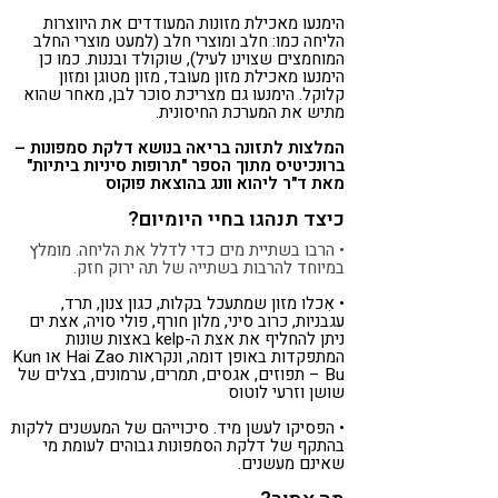
הימנעו מאכילת מזונות המעודדים את היווצרות
הליחה כמו: חלב ומוצרי חלב (למעט מוצרי החלב
המוחמצים שצוינו לעיל), שוקולד ובננות. כמו כן
הימנעו מאכילת מזון מעובד, מזון מטוגן ומזון
קלוקל. הימנעו גם מצריכת סוכר לבן, מאחר שהוא
מתיש את המערכת החיסונית.
המלצות לתזונה בריאה בנושא דלקת סמפונות –
ברונכיטיס מתוך הספר "תרופות סיניות ביתיות"
מאת ד"ר ליהוא וונג בהוצאת פוקוס
כיצד תנהגו בחיי היומיום?
• הרבו בשתיית מים כדי לדלל את הליחה. מומלץ
במיוחד להרבות בשתייה של תה ירוק חזק.
• אִכלו מזון שמתעכל בקלות, כגון צנון, תרד,
עגבניות, כרוב סיני, מלון חורף, פולי סויה, אצת ים
ניתן להחליף את אצת ה-kelp באצות שונות
המתפקדות באופן דומה, ונקראות Hai Zao או Kun
Bu – תפוזים, אגסים, תמרים, ערמונים, בצלים של
שושן וזרעי לוטוס
• הפסיקו לעשן מיד. סיכוייהם של המעשנים ללקות
בהתקף של דלקת הסמפונות גבוהים לעומת מי
שאינם מעשנים.