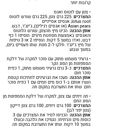
קרובות יותר.
• צנון עם לוטוס ואגס:
המצרכים:
225 גרם צנון, 225 גרם שורש לוטוס
lotus root, אגסים אסייניים
Asian pears (או אגסים רגילים), ג'ינג'ר, דבש.
אופן ההכנה:
הכינו מיץ מהצנון, שורש הלוטוס
והאגסים באמצעות מסחטת מיצים. הוסיפו 1 כף
דבש, ואדו במשך 5 דקות. הוסיפו 2 או 3 טיפות
של מיץ ג'ינג'ר. חלקו ל-2 מנות. שתו פעמיים ביום,
במשך שבוע.
• גרעיני משמש מתוק עם סוכר למקרה של דלקת
הסמפונות מן הסוג הקר:
המצרכים:
כ-3 גרם גרעיני משמש מתוק, 1 כפית
סוכר חום.
אופן ההכנה:
מעכו את הגרעינים לחתיכות קטנות.
השרו אותם ב-1 כוס מים חמים עם 1 כפית סוכר
חום. שתו את התערובת במקום תה.
• תה זיתים עם צנון, למקרה של דלקת הסמפונות מן
הסוג החם:
המצרכים:
100 גרם זיתים, 100 גרם צנון דייקון
(צנון יפני לבן).
אופן ההכנה:
הכניסו לסיר את המצרכים עם 3
כוסות מים והרתיחו. הנמיכו את הלהבה ובשלו
במשך 10 דקות. שתו את התערובת במקום תה.