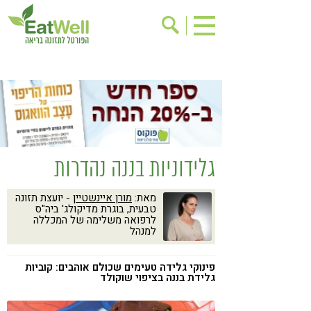
הרשמה לניוזלטר
אודות
בישול בריא
אינדקס עסקים
ריפוי ומניעת מחלות
בריאות האישה
תוספי תזונה
מתכוני בריאות
גלידוניות בננה נהדרות
אירועים
שינוי תזונתי
מאת:
מורן איינשטיין
- יועצת תזונה
גישות בתזונה
דיאטה
טבעית, בוגרת מדיקולג' ביה"ס
לרפואה משלימה של המכללה
ניקוי רעלים
מזונות על
למנהל
ילדים
תזונה וספורט
פינוקי גלידה טעימים שכולם אוהבים: קוביות
הפרעות קשב & ריכוז
אכילה רגשית
גלידת בננה בציפוי שוקולד
רגישות לגלוטן
טעים להכיר