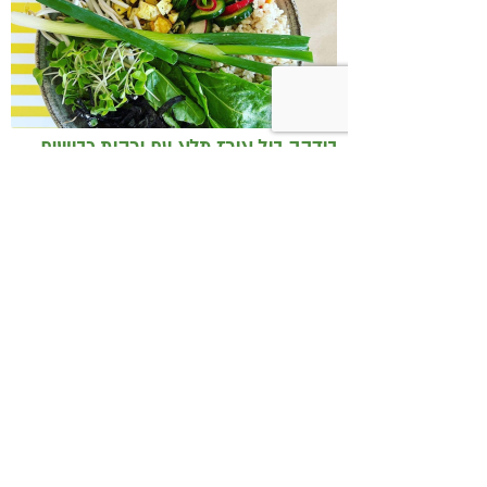
בודהה בול אורז מלא עם ירקות כבושים
ומקושקשת טופו
כיצד מגפת ההשמנה סוללת את הדרך
לאלצהיימר, והפתרון של הרפואה
האינטגרטיבית