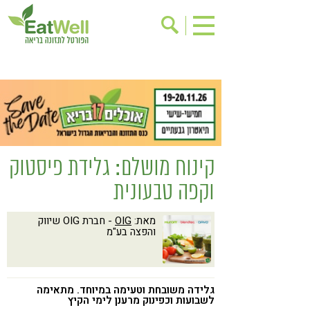
הרשמה לניוזלטר
אודות
בישול בריא
אינדקס עסקים
ריפוי ומניעת מחלות
בריאות האישה
תוספי תזונה
מתכוני בריאות
קינוח מושלם: גלידת פיסטוק
אירועים
שינוי תזונתי
וקפה טבעונית
גישות בתזונה
דיאטה
מאת:
OIG
- חברת OIG שיווק
ניקוי רעלים
מזונות על
והפצה בע"מ
ילדים
תזונה וספורט
הפרעות קשב & ריכוז
אכילה רגשית
גלידה משובחת וטעימה במיוחד. מתאימה
רגישות לגלוטן
טעים להכיר
לשבועות וכפינוק מרענן לימי הקיץ