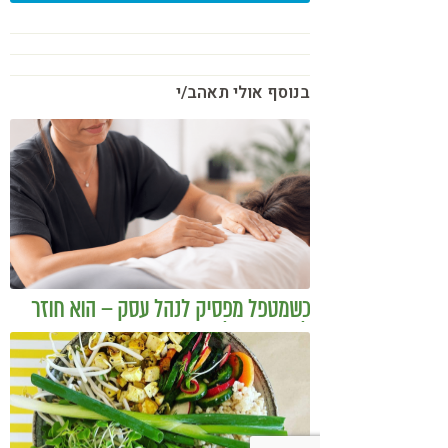
בנוסף אולי תאהב/י
כשמטפל מפסיק לנהל עסק – הוא חוזר
להיות מטפל