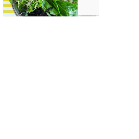
בודהה בול אורז מלא עם ירקות כבושים
ומקושקשת טופו
כיצד מגפת ההשמנה סוללת את הדרך
לאלצהיימר, והפתרון של הרפואה
האינטגרטיבית