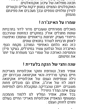
תכונה מופלאה של עיכוב אוקסאלטים.
האוקסלטים המצוים במגוון ירקות עליים נקשרים
לסידן ומלחים נוספים ובכך מעכבים את ספיגתם
מהמזון.
שמרו על האינג'רה !
מאכלים מסורתיים שעוברים מדור לדור בתרבויות
שונות מתגלים אח"כ במחקרים כמזונות שהרכבם
הייחודי מעניק יתרונות בריאותיים שתמכו ואיפשרו
לאותן תרבויות לשרוד בתנאים שונים.
כזה הוא הלחם האתיופי המורכב מקמח הטף.
האינג'רה נטול הגלוטן עשיר במינרלים, בעיקר סידן
והתסיסה הארוכה של שמרי הבר משפרת עוד יותר
את זמינותם.
שנה וחצי של הנקה בלעדית !
אופיר פוגל, נטורופת וחוקר אוכלוסיות מאריכות
חיים בעיקר סרדיניה והאי אוקינוואה שבדרום יפן,
גילה שצפיפות העצם של אוכלוסיית אוקינואה
דומה לזו של ארה"ב, אולם הם סובלים פחות
משברים. ייתכן שהבדיקה המקובלת היום לצפיפות
עצם אינה המדד היחיד?
בכל אופן, אופיר המליץ לנו ללמוד מהמכנה
המשותף המאפיין אוכלוסיות מאריכי החיים בעולם
ותורם לחוזק העצם :