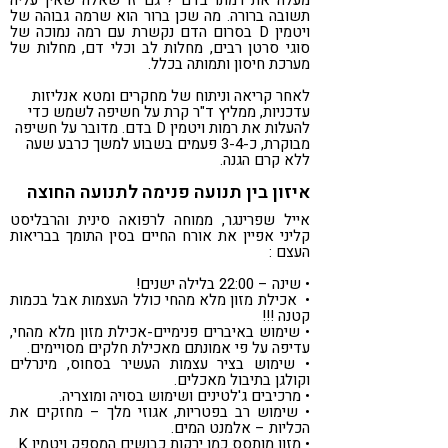
מעלה את רמתו בדם ? גם זו שאלה שאין עליה
תשובה ברורה. מה שכן ברור הוא שרמה גבוהה של
ויטמין D בסרום הדם נקשרת עם רמה נמוכה של
סוגי סרטן רבים, מחלות לב וכלי דם, מחלות של
מערכת חיסון ותמותה בכלל.
לאחר קריאה וניתוח של מחקרים ומטא אנליזות
עדכניות, ממליץ ד"ר קרת על חשיפה לשמש כדי
להעלות את רמות ויטמין D בדם. מדובר על חשיפה
מבוקרת, כ-3-4 פעמים בשבוע למשך כרבע שעה
ללא קרם הגנה.
איזון בין תנועה פנימה לתנועה החוצה
אייל שפרינגר, ממוחה לרפואה סינית והרבליסט
קליני אפיין את אורח החיים בסין התומך בבריאות
העצם :
• שינה – 22:00 בלילה ישנים!
• אכילת מזון מלא מהחי כולל העצמות אבל בכמות
קטנה !!!
• שימוש באיברים פנימיים-אכילת מזון מלא מהחי,
עדיפה על פי אמונתם מאכילת חלקים מסויימים.
• שימוש בציר עצמות העשיר בסחוס, מינרלים
וקולגן בתיבול מאכלים.
• מרכיבים ג'לטינים ושימוש בסויה ומוצריה.
• שימוש רב בפטריות, אגוזי מלך – מחזקים את
הכליות – אלמנט המים.
• מזון מותסס כמו ירקות כבושים המספק ויטמין K.