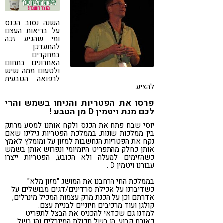
קורונה
טבעונות
השנה נסוב הכנס
על בריאות העצם
ומי שהגיע זכה
להתעדכן
במחקרים
האחרונים בתחום
ולטעום ממה שיש
לרפואה הטבעית
להציע.
פרסו את הפטריות והניחו בשמש והרי
לכם מנת ויטמין D מן הטבע !
יוסי שבח פתח את הכנס ולקח אותנו למסע מרתק
בין ממלכות שונות. בממלכת הפטריות גילינו שאם
נקח את הפטריות הנחשבות למזון על ומומלץ לאמץ
אותן כחלק מהתפריט היומיומי ונפרוש אותן בשמש
כשהזימים למעלה ולא הכובע, הפטריות ייצרו
עבורנו ויטמין D .
בממלכת החי הרחבנו את המושג "מזון מלא"
כשדיברנו על אכילת סרדינים/דגים מבושלים על
אדרתם וכן על הכנת מרק עצמות המכיל מינרלים,
קולגן ועוד מרכיבים חיוניים לבניית עצם.
למדנו גם שכדאי להכניס את הבצל לתפריט
כאורח קבוע, הן בשל תכולת המינרלים והן בשל