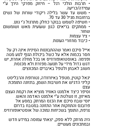
• תרבות הולכי רגל – חיזוק מפרקי הירך ע"י
עמידה/כריעה.
• משש עד עשר בלילה ריקודי שורות של נשים
ברחובות מגיל 30 עד 70.
• חשיפה לשמש בבוקר כחלק מתרגול ג'י גונג.
• ממתקים בריאים כגון שעועית מאש ושומשום
שחור.
• ציר עצמות
• כיבוד מחזורי העונות.
אייל סיכם ואמר שההתבוננות הסינית אינה רק על
חסר בכמות אלא על כשל ביכולת הגוף לנוע מטה
ופנימה. באוסטואופורוזיס או בכל מחלה אחרת, יש
דגש גדול מידי על תנועה מפזרת ולא מכנסת.
חשוב לאבחן ולטפל באיברים המכווצים.
יגאל קוטין, מטפל באיורוודה, נטורופת והרבליסט
קליני הדגיש את חשיבות השמן, בתזונה התומכת
עצם
וסיפר כיצד אלמנט האוויר מוציא את רקמת העצם
מאיזון, זו נשלטת ע"י אלמנט האדמה והאש.
יוסי שבח סיכם את הכנס המרתק במסע אל
פרובנס והתחקות אחר התזונה במטבח בדרום
צרפת, התומך בשכיחות נמוכה של אוסטיאופורוזיס.
היה מרתק ללא ספק, יצאתי עמוסה במידע חדש
ובמתכונים מעשיים.