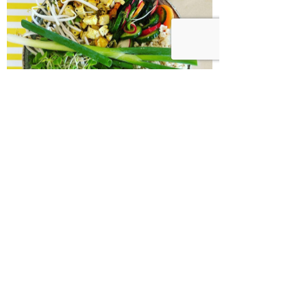
בודהה בול אורז מלא עם ירקות כבושים
ומקושקשת טופו
כיצד מגפת ההשמנה סוללת את הדרך
לאלצהיימר, והפתרון של הרפואה
האינטגרטיבית