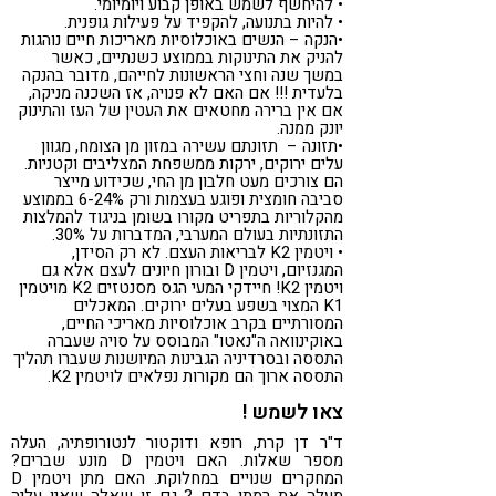
• להיחשף לשמש באופן קבוע ויומיומי.
• להיות בתנועה, להקפיד על פעילות גופנית.
•הנקה – הנשים באוכלוסיות מאריכות חיים נוהגות
להניק את התינוקות בממוצע כשנתיים, כאשר
במשך שנה וחצי הראשונות לחייהם, מדובר בהנקה
בלעדית !!! אם האם לא פנויה, אז השכנה מניקה,
אם אין ברירה מחטאים את העטין של העז והתינוק
יונק ממנה.
•תזונה – תזונתם עשירה במזון מן הצומח, מגוון
עלים ירוקים, ירקות ממשפחת המצליבים וקטניות.
הם צורכים מעט חלבון מן החי, שכידוע מייצר
סביבה חומצית ופוגע בעצמות ורק 6-24% בממוצע
מהקלוריות בתפריט מקורו בשומן בניגוד להמלצות
התזונתיות בעולם המערבי, המדברות על 30%.
• ויטמין K2 לבריאות העצם. לא רק הסידן,
המגנזיום, ויטמין D ובורון חיונים לעצם אלא גם
ויטמין K2! חיידקי המעי הגס מסנטזים K2 מויטמין
K1 המצוי בשפע בעלים ירוקים. המאכלים
המסורתיים בקרב אוכלוסיות מאריכי החיים,
באוקינוואה ה"נאטו" המבוסס על סויה שעברה
התססה ובסרדיניה הגבינות המיושנות שעברו תהליך
התססה ארוך הם מקורות נפלאים לויטמין K2.
צאו לשמש !
ד"ר דן קרת, רופא ודוקטור לנטורופתיה, העלה
מספר שאלות. האם ויטמין D מונע שברים?
המחקרים שנויים במחלוקת. האם מתן ויטמין D