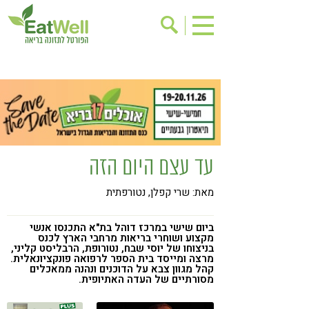
הרשמה לניוזלטר
אודות
בישול בריא
אינדקס עסקים
ריפוי ומניעת מחלות
בריאות האישה
תוספי תזונה
מתכוני בריאות
עד עצם היום הזה
אירועים
שינוי תזונתי
מאת: שרי קפלן, נטורפתית
גישות בתזונה
דיאטה
ניקוי רעלים
מזונות על
ביום שישי במרכז דוהל בת"א התכנסו אנשי
מקצוע ושוחרי בריאות מרחבי הארץ לכנס
ילדים
תזונה וספורט
בניצוחו של יוסי שבח, נטורופת, הרבליסט קליני,
מרצה ומייסד בית הספר לרפואה פונקציונאלית.
קהל מגוון צבא על הדוכנים ונהנה ממאכלים
הפרעות קשב & ריכוז
אכילה רגשית
מסורתיים של העדה האתיופית.
רגישות לגלוטן
טעים להכיר