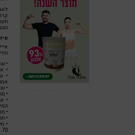
לאחר
הגנה
איזו
אייל
החיי
• שינה – 00
• אכ
• ש
אמונ
• שי
• מר
• ש
המים
• מז
• תר
70.