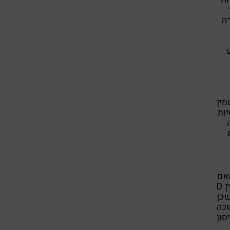
רה
י המעי הגס מסנטזים K2 מויטמין
יות
אם
ויטמין D מונע שברים? המחקרים שנויים במחלוקת. האם מתן ויטמין D
שכן
 נמוכה
ון