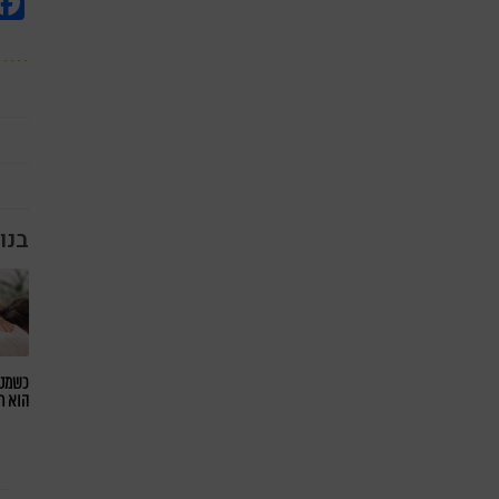
בנו
כשמטפ
הוא ח