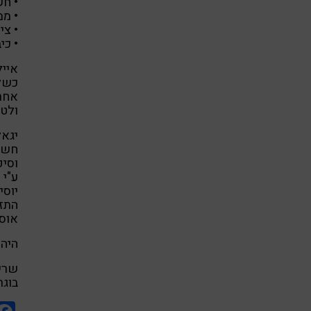
• חש
• ממ
• צי
• כי
אייל
כשל 
אחרת
ולטפ
יגאל
חשיב
וסיפ
ע"י
יוסי
התזו
אוסט
היה 
שרי 
בוגרת BA בכלכלה ו – MBA במנע"