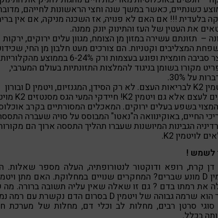
צע כשנתיים, כאשר במשך שנה וחצי הראשונות לחייהם, מדובר
ה בלעדית !!! אם האם לא פנויה, אז השכנה מניקה, אם אין ברי
ים את העטין של העז והתינוק יונק ממנה.
נה – תזונתם עשירה במזון מן הצומח, מגוון עלים ירוקים, ירקות
חת המצליבים וקטניות. הם צורכים מעט חלבון מן החי, שכידוע
מייצר סביבה חומצית ופוגע בעצמות ורק 6-24% בממוצע מהקלוריות
יט מקורו בשומן בניגוד להמלצות התזונתיות בעולם המערבי,
ות על 30%.
• ויטמין K2 לבריאות העצם. לא רק הסידן, המגנזיום, ויטמין D ובורון
חיונים לעצם אלא גם ויטמין K2! חיידק
K המצוי בשפע בעלים ירוקים. המאכלים המסורתיים בקרב אוכלוס
כי החיים, באוקינוואה ה"נאטו" המבוסס על סויה שעברה התססה
דיניה הגבינות המיושנות שעברו תהליך התססה ארוך הם מקורות
ים לויטמין K2.
 לשמש !
 דן קרת, רופא ודוקטור לנטורופתיה, העלה מספר שאלות. ה
 את רמתו בדם ? גם זו שאלה שאין עליה תשובה ברורה. מה 
ברור הוא שרמה גבוהה של ויטמין D בסרום הדם נקשרת עם רמה
סוגי סרטן רבים, מחלות לב וכלי דם, מחלות של מערכת חיס
תה בכלל.