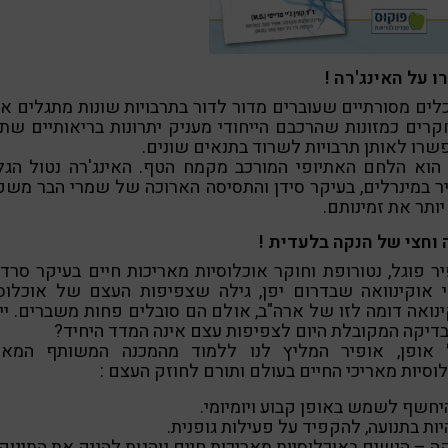
 על האינג'רה !
ים מסורתיים שעוברים מדור לדור בתרבויות שונות מתגלים א
רים כמזונות שהרכבם הייחודי מעניק יתרונות בריאותיים שת
שרו לאותן תרבויות לשרוד בתנאים שונים.
הוא הלחם האתיופי המורכב מקמח הטף. האינג'רה נטול הגל
 במינרלים, בעיקר סידן והתסיסה הארוכה של שמרי הבר מש
יותר את זמינותם.
וחצי של הנקה בלעדית !
ר פוגל, נטורופת וחוקר אוכלוסיות מאריכות חיים בעיקר סרדי
י אוקינוואה שבדרום יפן, גילה שצפיפות העצם של אוכלוסי
נואה דומה לזו של ארה"ב, אולם הם סובלים פחות משברים. יי
יקה המקובלת היום לצפיפות עצם אינה המדד היחיד?
 אופן, אופיר המליץ לנו ללמוד מהמכנה המשותף המאפי
וסיות מאריכי החיים בעולם ותורם לחוזק העצם :
יחשף לשמש באופן קבוע ויומיומי.
יות בתנועה, להקפיד על פעילות גופנית.
ה – הנשים באוכלוסיות מאריכות חיים נוהגות להניק את התינוק