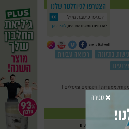
הצטרפו לניוזלטר שלנו
לחצו כאן
לעדכונים בנושאים מסוימים,
Eatwell ברשת
ישות בתזונה
רפואה טבעית
ירועים
יקורת מסעדות |
ויטמינים ומינרלים |
סגירה
ו!
אירועים