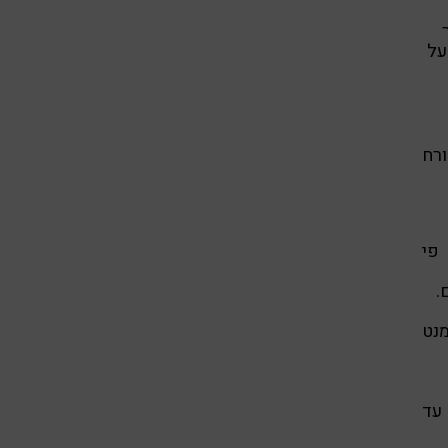
ם. מדובר על
ורח
פי
.
נט
• משש עד עשר בלילה ריקודי שורות של נשים ברחובות מגיל 30 עד