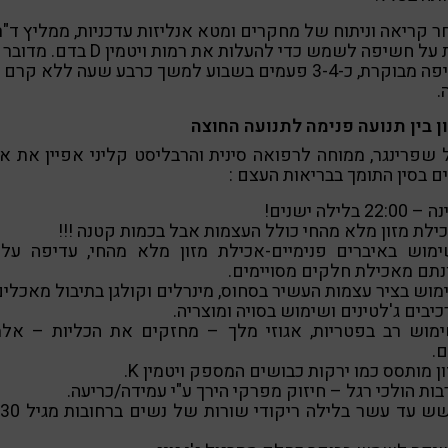
 קריאה וניתוח של מחקרים ומטא אנליזות עדכניות, ממליץ ד"ר
קרת על חשיפה לשמש כדי להעלות את רמות ויטמין D בד
חשיפה מבוקרת, כ-3-4 פעמים בשבוע למשך כרבע שעה ללא קרם
.
ן בין תנועה פנימה לתנועה החוצה
 שפרינגר, ממוחה לרפואה סינית והרבליסט קליני אפיין את א
ם בסין התומך בבריאות העצם :
22: בלילה ישנים!
ילת מזון מלא מהחי כולל העצמות אבל בכמות קטנה !!!
ימוש באיברים פנימיים-אכילת מזון מלא מהחי, עדיפה על 
תם מאכילת חלקים מסויימים.
מוש בציר עצמות העשיר בסחוס, מינרלים וקולגן בתיבול מאכלים
כיבים ג'לטינים ושימוש בסויה ומוצריה.
ימוש רב בפטריות, אגוזי מלך – מחזקים את הכליות – אלמ
.
ון מותסס כמו ירקות כבושים המספק ויטמין K.
בות הולכי רגל – חיזוק מפרקי הירך ע"י עמידה/כריעה.