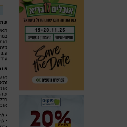
שמרו
מאכל
במחק
ואיפ
כזה 
עשיר
עוד 
שנה 
אופי
והא
אוקי
שהבד
בכל
אוכל
• לה
• לה
•הנק