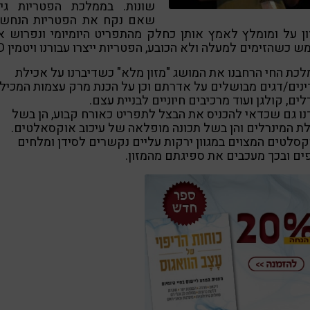
שונות. בממלכת הפטריות גילי
שאם נקח את הפטריות הנחשב
ן על ומומלץ לאמץ אותן כחלק מהתפריט היומיומי ונפרוש א
 כשהזימים למעלה ולא הכובע, הפטריות ייצרו עבורנו ויטמין D .
כת החי הרחבנו את המושג "מזון מלא" כשדיברנו על אכילת
נים/דגים מבושלים על אדרתם וכן על הכנת מרק עצמות המכיל
לים, קולגן ועוד מרכיבים חיוניים לבניית עצם.
ו גם שכדאי להכניס את הבצל לתפריט כאורח קבוע, הן בשל
ת המינרלים והן בשל תכונה מופלאה של עיכוב אוקסאלטים.
סלטים המצוים במגוון ירקות עליים נקשרים לסידן ומלחים
ים ובכך מעכבים את ספיגתם מהמזון.