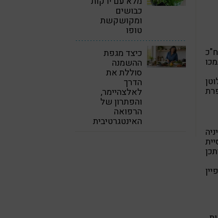
מלא עם ירקות
כבושים
ומקושקשת
טופו
ח"כ
כיצד מגפת
מכו
ההשמנה
סוללת את
וטן
הדרך
פרת
לאלצהיימר,
והפתרון של
הרפואה
האינטגרטיבית
ניה
ית
תכן
ין
ות