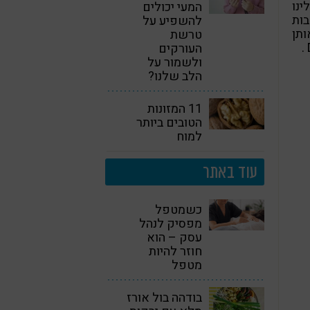
נו
המעי יכולים
ות
להשפיע על
ותן
טרשת
העורקים
ולשמור על
הלב שלנו?
11 המזונות
הטובים ביותר
למוח
עוד באתר
כשמטפל
מפסיק לנהל
עסק – הוא
חוזר להיות
מטפל
בודהה בול אורז