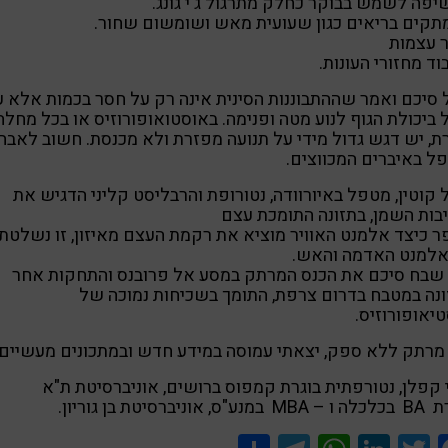
יפה לשמש בבוקר כחלק מתרגול ג'י גונג.
תקים בריאים כגון שעועית מאש ושומשום שחור.
ר עצמות
בוד מחזורי העונות.
 סיכם ואמר שההתבוננות הסינית אינה רק על חסר בכמות אלא ע
ביכולת הגוף לנוע מטה ופנימה. באוסטואופורוזיס או בכל מחלה
, יש דגש גדול מידי על תנועה מפזרת ולא מכנסת. חשוב לאבח
ל באיברים המכווצים.
 קוטין, מטפל באיורוודה, נטורופת והרבליסט קליני הדגיש את
ות השמן, בתזונה התומכת עצם
ר כיצד אלמנט האוויר מוציא את רקמת העצם מאיזון, זו נשלטת
 אלמנט האדמה והאש.
 שבח סיכם את הכנס המרתק במסע אל פרובנס והתחקות אחר
נה במטבח בדרום צרפת, התומך בשכיחות נמוכה של
יאופורוזיס.
מרתק ללא ספק, יצאתי עמוסה במידע חדש ובמתכונים מעשיים.
קפלן, נטורפתית בוגרת קמפוס ברושים, אוניברסיטת ת"א
ס, אוניברסיטת בן גוריון.