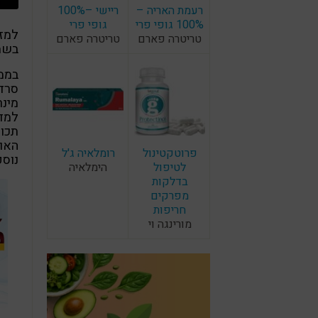
רעמת האריה –
ריישי –100%
100% גופי פרי
גופי פרי
למזו
טריטרה פארם
טריטרה פארם
בשמש
בממל
סרדי
מינר
למדנ
תכול
האוק
פרוטקטינול
רומלאיה ג'ל
נוספ
לטיפול
הימלאיה
בדלקות
מפרקים
חריפות
מורינגה וי