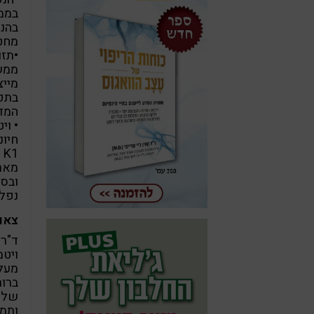
בממו
בהנק
מחטא
•תזו
ממשפ
בתפר
המדבר
1
מארי
ובסר
נפלא
צאו
ד"ר
מעלה
של 
ותמו