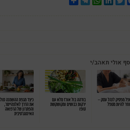
Share
Telegram
WhatsApp
LinkedIn
Twitter
Facebook
סף אולי תאהב/י
ל מפסיק לנהל עסק –
בודהה בול אורז מלא עם
כיצד מגפת ההשמנה סול
וזר להיות מטפל
ירקות כבושים ומקושקשת
את הדרך לאלצהיימר,
טופו
והפתרון של הרפואה
האינטגרטיבית