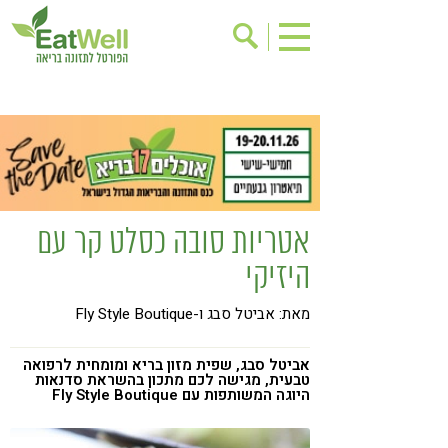
הרשמה לניוזלטר
אודות
בישול בריא
אינדקס עסקים
ריפוי ומניעת מחלות
בריאות האישה
תוספי תזונה
מתכוני בריאות
אטריות סובה כסלט קר עם
אירועים
שינוי תזונתי
היזיקי
גישות בתזונה
דיאטה
מאת: אביטל סבג ו-Fly Style Boutique
ניקוי רעלים
מזונות על
ילדים
תזונה וספורט
אביטל סבג, שפית מזון בריא ומומחית לרפואה
טבעית, מגישה לכם מתכון בהשראת סדנאות
היוגה המשותפות עם Fly Style Boutique
הפרעות קשב & ריכוז
אכילה רגשית
רגישות לגלוטן
טעים להכיר