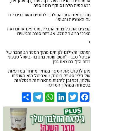
או משרים במרינדה של: כף זעתר ,כף שמן זית,
רבע כפית מלח גס וכף רוטב סויה.
גוררים את הגזר והקולרבי לחוטים ומערבבים יחד
עם האטריות והטופו.
קוצצים את כל צמחי התבלין, מוסיפים אותם ואת
מצרכי הרוטב לסלט אטריות סובה ומגישים.
*
המתכון והצילום לקוחים מתוך הספר רב המכר של
אביטל סבג –"חמש עונות במטבח-בישול טבעוני
ברוח הזן" בהוצאת גפן.
ניתן לרכוש את הספר במחיר מיוחד בסדנאות
של פליי סטייל בוטיק שאביטל היא השפית
שלהן, וכמובן ליהנות מהארוחות הנפלאות
בניצוחה במהלך הסדנה .
Share
Telegram
WhatsApp
LinkedIn
Twitter
Facebook