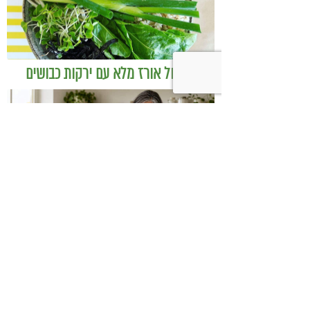
בודהה בול אורז מלא עם ירקות כבושים
ומקושקשת טופו
כיצד מגפת ההשמנה סוללת את הדרך
לאלצהיימר, והפתרון של הרפואה
האינטגרטיבית