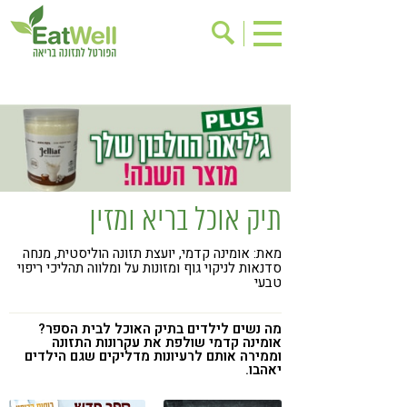
הרשמה לניוזלטר
אודות
בישול בריא
אינדקס עסקים
ריפוי ומניעת מחלות
בריאות האישה
תוספי תזונה
מתכוני בריאות
תיק אוכל בריא ומזין
אירועים
שינוי תזונתי
מאת: אומינה קדמי, יועצת תזונה הוליסטית, מנחה
גישות בתזונה
דיאטה
סדנאות לניקוי גוף ומזונות על ומלווה תהליכי ריפוי
טבעי
ניקוי רעלים
מזונות על
ילדים
תזונה וספורט
מה נשים לילדים בתיק האוכל לבית הספר?
אומינה קדמי שולפת את עקרונות התזונה
וממירה אותם לרעיונות מדליקים שגם הילדים
הפרעות קשב & ריכוז
אכילה רגשית
יאהבו.
רגישות לגלוטן
טעים להכיר