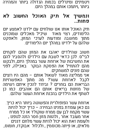
ויטמינים ומינרלים בכמות הגדולה ביותר והמהירה
ביותר ,ויתמכו אותם במהלך היום.
ונמשיך אל תיק האוכל החשוב לא
פחות..
תיק האוכל אותו אנו שולחים עם ילדנו לאמצע יום
הלימודים, רצוי מאוד שיכיל מאכלים שמוכנים
מתוך מחשבה ומודעות לערכי המזון, ולאפקט
שלהם על ילדינו במהלך יום הלימודים.
חשוב שהילדים יאהבו את המזון שהם לוקחים
לבי"ס. לכן כדאי לשבת עם הילדים ולהסביר להם
את החשיבות של ארוחת עשר במהלך היום, ולבקש
מהם להתחיל את הפסקת הבוקר באכילה, לפני
שהם פונים למשחקים.
אני ממליצה מאוד לשאול אותם – מהם היו רוצים
לקבל לארוחת עשר? מה מתוך האפשרויות
הבריאות הם בוחרים ? וביחד להכין איתם רשימה
של מזונות בריאים אותם הם אוהבים. כמו כן
לשתף את הילדים בהכנת ארוחת העשר שלהם.
ארוחת עשר הפופולרית והפשוטה ביותר היא כריך.
גם כאן עומדת בפנינו הבחירה – כריך יכול להיות
עשוי מקמח לבן עם ממרח שוקולד או כל ממרח
אחר מעובד אחר , ולהוות מזון חסר הזנה לגופנו ,
ולעומת זאת הוא יכול להיות עשוי מלחם דגנים
מלאים, או פיתה מכוסמין , ולכלול אבוקדו, חומוס,