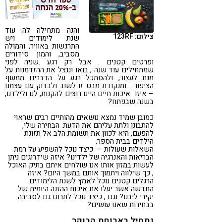
קורונה
טבעונות
והנה מתחילה לה עוד
צילום: 123RF
שנת לימודים ויש
התרגשות באוויר, והמולה
מסביב, והמון סידורים
ופרטים קטנים . אבל רק רגע .שניה לפני
שמתחילים עוד שנה , בואו וננצל את ההזדמנות על
מנת לעצור, ולהסתכל רגע על הדברים ממעוף
הציפור… ומנקודת מבט זו לשוב ולבדוק עם עצמנו
– איזו איכות חיים היינו רוצים להקנות, לנו ולילדנו,
בשנה שבפתח?
כמובן שמיד נמצא נושאים מהותיים רבים שראוי
להתבונן ולתת עליהם את הדעת. הבחירה שלי,
להפעם, היא לכוון את תשומת הלב אל תזונת
הילדים בבית הספר.
השאלות שעולות – כיצד נוכל להשפיע על רמת
הבריאות והאנרגיה של ילדינו? איזה שידרוגים ניתן
לעשות במזון אותו אנו שולחים איתם בתיק האוכל
, כך שילווה ויתמוך אותם במשך היום? איזה
הרגלים קטנים נוכל לאמץ לשנת הלימודים
החדשה אשר יעלו את איכות ההזנה היומית של
יקירי ליבנו? וגם , כיצד נוכל לתרום גם לסביבה
בבחירות שאנו עושים?
נתחיל בארוחת הבוקר