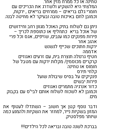
טחינה או כל ממרח מזין אחר.
המלצתי היא להשקיע ולשדרג את הכריכים עם
חומרי גלם בריאים – ממרחים בריאים , ירקות,
וכמובן לחם באיכות טובה ובעיקר לא מחיטה לבנה.
ניתן גם לשלוח בתיק האוכל מגוון רחב וחידושים
של אוכל בריא כתחליף או כתוספת לכריך –
פירות מפנקים כמו ענבים, שזיפים, אגס וכל פרי
אהוב אחר
ירקות חתוכים שכייף לנשנש
אדממה
חטיף גרנולה תוצרת בית, עם זרעים ואגוזים
קרקרים מכוסמין/ מקלות ירקות עם מטבל של
חומוס או טחינה
קלחי תירס
פנקיקים על בסיס שיבולת שועל
פירות יבשים
כדור אנרגיה מתמרים ואגוזים
וכמובן לא לשכוח לשלוח אותם לבי"ס עם בקבוק
מים.
ודבר נוסף קטן אך חשוב – השתדלו לעטוף את
המזון בשקיות נייר, למחזר את השקיות ולהמנע כמה
שיותר מפלסטיק.
בברכת לשנה טובה ובריאה לכל הילדים!!!