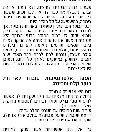
פעמים רבות הבקרים לחוצים, ולא תמיד ארוחת
הבוקר מקבלת את כבודה הראוי. לכן חשוב שנזכור
כי זוהי הארוחה החשובה והמשמעותית ביותר
ביממה, המשפיעה על כל מהלך היום.
דגני הבוקר הנם פתרון פופולרי בארוחות הבוקר, אך
למרבה הצער הם אינם מזינים את הגוף בדלק
שהוא זקוק לו. כמות הסוכר בדגני הבוקר היא
מסיבית וכאשר אנו פותחים איתה את הבוקר לא זו
בלבד שאיננו תורמים מאומה לתמיכה בילדינו
במהלך יומם , אלא גם שארוחת בוקר שכזו, מלאת
סוכר מעובד, גורמת להם להיות מהר מאוד שוב
רעבים, לחשוק במתוקים לאורך כל היום, וכמובן
שיכולת הריכוז ורמת האנרגיה שלהם במהלך היום
היו לא יציבות.
מספר אלטרנטיבות טובות לארוחת
בוקר קלה ומזינה:
כוס מיץ או שייק טבעיים
גרנולה מדגנים מלאים עם חלב שקדים לה אפשר
להוסיף גוג'י ברי'ס ופולן דבורים (תוספות מתוקות
שילדים אוהבים).
פירות עונה חתוכים עם יוגורט מחלב עיזים.
דייסת שיבולת שועל מבושלת בחלב אורז או חלב
שקדים עם אגוזים ופירות יבשים.
כל אלו הינן אפשרויות אשר יעניקו לילדים