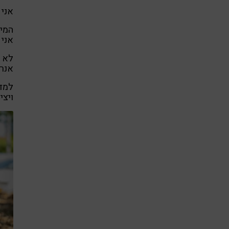
אני 
המיי
אני 
לא ש
אנרג
למד
ויצי