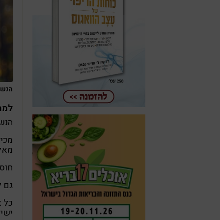
הנשימ
למה
הנשי
מכיו
מאלי
חוסר
גם ל
כל א
ישיר