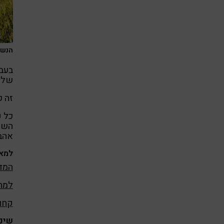
הנשימ
בעבו
של 
זה כ
כל פ
השפע
אהבה
למאמ
המד
למה 
קחו
שינו