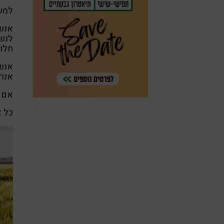
למש
אנש
לנשי
חלומ
אנשי
אנרג
אם ז
כל א