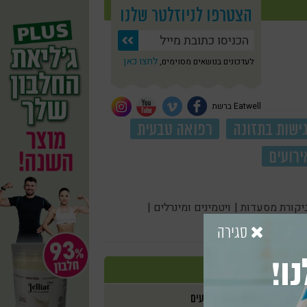
הצטרפו לניוזלטר שלנו
לחצו כאן
לעדכונים בנושאים מסוימים,
Eatwell ברשת
ישות בתזונה
רפואה טבעית
ירועים
יקורת מסעדות |
ויטמינים ומינרלים |
סגירה
ו!
אירועים