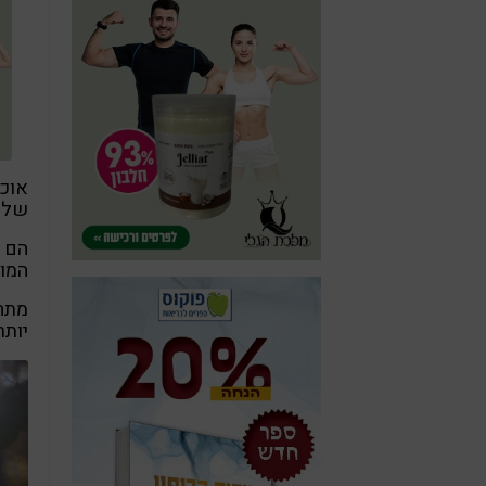
אוכל
שלנו
הם ד
המון
מתחת
יותר