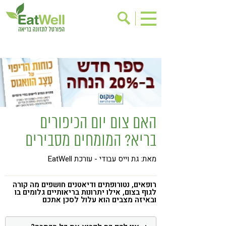
הרשמה לניוזלטר
אודות
בישול בריא
אינדקס עסקים
ריפוי ומניעת מחלות
בריאות האישה
תוספי תזונה
מתכוני בריאות
האם צום יום הכיפורים
אירועים
שינוי תזונתי
בריא? המומחים מסבירים
גישות בתזונה
דיאטה
מאת: גת וייס עבודי - עורכת EatWell
ניקוי רעלים
מזונות על
ילדים
תזונה וספורט
רופאים, נטורופתים ודיאטנים חושפים מה קורה
לגוף בצום, אילו יתרונות בריאותיים גלומים בו
הפרעות קשב & ריכוז
אכילה רגשית
ובאיזה מצבים הוא עלול לסכן אתכם
רגישות לגלוטן
טעים להכיר