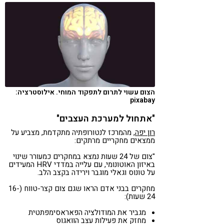
הצום עשוי לתרום לתפקוד המוחי. אילוסטרציה:
pixabay
"אתחול למערכת העצבים"
רון יפה
, מהמרכז לנטורופתיה מתקדמת, מצביע על
ממצאים מחקריים מרתקים:
"צום של 24 שעות נמצא במחקרים כמעורר שינוי
באיזון האוטונומי, עם עלייה במדדי HRV המעידים
על טונוס וגאלי מוגבר וירידה בקצב הלב.
מחקרים בבני אדם הראו שגם צום קצר-טווח (16-
24 שעות):
מגביר את המודולציה הפאראסימפתטית
מחזק את פעילות עצב הוואגוס