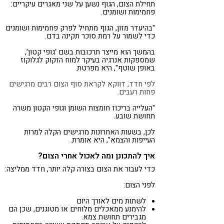
תחילת הצום, הגוף נשען על שני מאגרים עיקריים:
פחמימות ושומנים.
"בהיעדר מזון, הגוף מתחיל לפרק פחמימות ושומנים
כדי לשמור על רמת סוכר תקינה בדם.
בהמשך הוא מייצר תרכובות בשם ‘גופי קטון’,
שמספקות אנרגיה בעיקר למוח הזקוק לגלוקוז
באופן שוטף", היא מפרטת.
לפי חדד, דווקא לקראת סוף הצום רבים מרגישים
פחות רעבים.
"העלייה בריכוז חומצות השומן וגופי הקטון משרה
תחושת שובע.
לכן, בשעות האחרונות מרגישים הקלה למרות
העייפות והצמא", היא אומרת.
איך להתכונן ומה לאכול אחרי הצום?
כדי לעבור את הצום בצורה קלה יותר, חדד ממליצה:
לפני הצום:
לשתות מים לאורך היום
להימנע ממאכלים מלוחים או מטוגנים, שכן הם
מגבירים תחושת צמא.