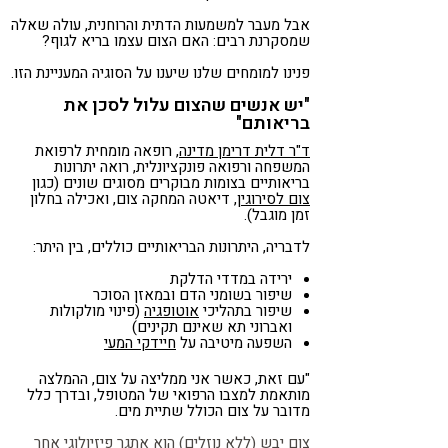
אבל מעבר למשמעות הדתית והרוחנית, עולה שאלה
שמסקרנת רבים: האם הצום עצמו בריא לגוף?
פנינו למומחים שלנו שיענו על הסוגיה המעניינת הזו.
"יש אנשים שהצום עלול לסכן את
בריאותם"
ד"ר דלית דרימן מדינה
, רופאה מומחית לרפואת
המשפחה ורפואה פונקציונלית, רואה יתרונות
בריאותיים בצומות מבוקרים מסוגים שונים (כגון
צום לסירוגין
, דיאטה המחקה צום, ואכילה בחלון
זמן מוגבל).
לדבריה, היתרונות הבריאותיים כוללים, בין היתר:
ירידה במדדי הדלקת
שיפור בשומני הדם ובמאזן הסוכר
שיפור בתהליכי
אוטופגיה
(פינוי מולקולות
ואברוני תא שאינם תקינים)
השפעה מיטיבה על
חיידקי המעי
"עם זאת, כאשר אני ממליצה על צום, ההמלצה
מותאמת למצבו הרפואי של המטופל, ובדרך כלל
מדובר על צום הכולל שתיית מים.
צום יבש (ללא נוזלים) הוא אתגר פיזיולוגי אחר