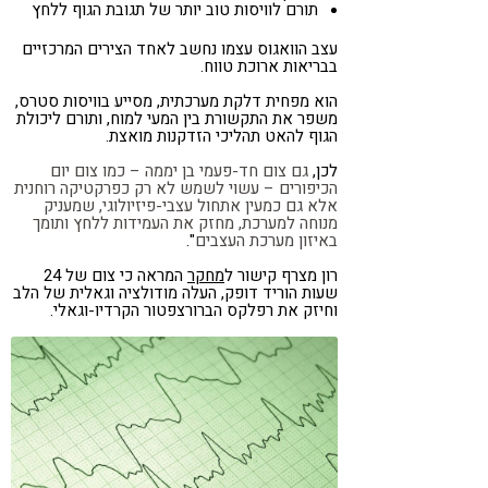
תורם לוויסות טוב יותר של תגובת הגוף ללחץ
עצב הוואגוס עצמו נחשב לאחד הצירים המרכזיים
בבריאות ארוכת טווח.
הוא מפחית דלקת מערכתית, מסייע בוויסות סטרס,
משפר את התקשורת בין המעי למוח, ותורם ליכולת
הגוף להאט תהליכי הזדקנות מואצת.
לכן,
גם צום חד-פעמי בן יממה – כמו צום יום
הכיפורים – עשוי לשמש לא רק כפרקטיקה רוחנית
אלא גם כמעין אתחול עצבי-פיזיולוגי, שמעניק
מנוחה למערכת, מחזק את העמידות ללחץ ותומך
באיזון מערכת העצבים
".
רון מצרף קישור ל
מחקר
המראה כי צום של 24
שעות הוריד דופק, העלה מודולציה וגאלית של הלב
וחיזק את רפלקס הברורצפטור הקרדיו-וגאלי.