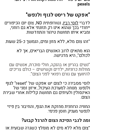
pexels
"אפקט של ריסט לגוף ולנפש"
לדברי
לוסי רבין
, נטורופתית ND, צום יום הכיפורים
ייחודי בכך שהוא אינו רק תזונתי אלא גם רוחני,
ומביא איתו תחושת טיהור והתחדשות.
"זהו צום מלא, ללא מזון ומים, הנמשך כ-25 שעות.
הוא מתאים לרוב האנשים הבריאים, אך לא
לכולם", היא מדגישה.
"נשים בהריון או בהנקה, חולי סוכרת, אנשים עם
מחלות כרוניות, ילדים וקשישים – כולם צריכים
להיוועץ עם גורם רפואי לפני הצום".
לוסי מסבירה כי לצום יש אפקט של "reset" לגוף
ולנפש: מנוחה למערכת העיכול, איזון זמני של
האינסולין ולעיתים גם תחושת קלילות אחרי שבירת
הצום.
החוויה הרוחנית מחזקת את הגוף, והחיבור בין פיזי
לנפשי מעניק חוסן פנימי.
ומה לגבי הפיכת הצום להרגל קבוע?
"צום מלא ללא מים לא מומלץ כשגרה שבועית או