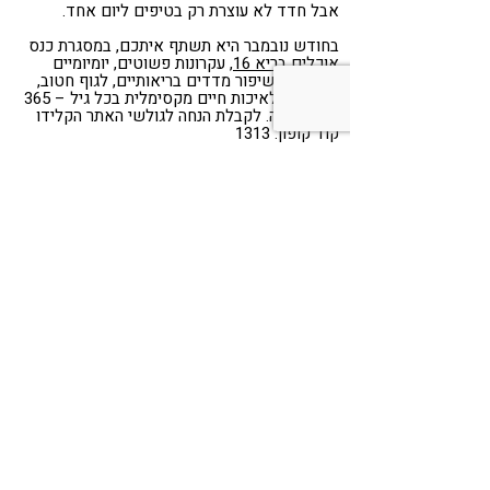
אבל חדד לא עוצרת רק בטיפים ליום אחד.
בחודש נובמבר היא תשתף איתכם, במסגרת כנס
אוכלים בריא 16
, עקרונות פשוטים, יומיומיים
וישימים לשיפור מדדים בריאותיים, לגוף חטוב,
לאנרגיה ולאיכות חיים מקסימלית בכל גיל – 365
ימים בשנה. לקבלת הנחה לגולשי האתר הקלידו
קוד קופון: 1313
בשורה התחתונה: הצום בריא או לא
בריא?
צום יום הכיפורים יכול להוות חוויה בריאה לגוף
ולנפש, עם שורה של יתרונות פיזיולוגיים, החל
מניקוי תאים והגברת פעילות מוחית ועד חיזוק
מערכת העצבים.
עם זאת, זהו צום יבש (ללא נוזלים) שמאתגר את
מערכות הגוף ואינו מתאים לכולם.
לכן, אם יש לכם ספק לגבי בטיחות הצום עבורכם,
חשוב להתייעץ עם רופא טרם הצום, ובכל מקרה –
היו תמיד קשובים לעצמכם ולמה שנכון עבורכם.
גמר חתימה טובה וצום בריא ומועיל.
Share
Telegram
WhatsApp
LinkedIn
Twitter
Facebook