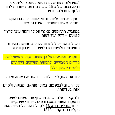
"כנוירולוגית שמשלבת רפואה פונקציונלית, אני
רואה בצום של כ-25 שעות הזדמנות ייחודית למוח
ולגוף לנוח ולהתחדש.
בזמן הזה מופעלים מנגנוני
אוטופגיה
, בהם הגוף
"מנקה" תאים וחומרים שאינם נחוצים.
במקביל, מתרוקנים מאגרי הסוכר והגוף עובר לייצור
קטונים – דלק יעיל למוח.
השילוב הזה יכול לתרום לערנות, תחושת בהירות
מחשבתית ולעיתים גם לשיפור בזיכרון וריכוז.
מחקרים מצביעים על כך שצום תקופתי עשוי לשפר
מדדים מטבוליים, להפחית תהליכים דלקתיים
ולתרום לאיזון כללי.
יחד עם זאת, לא כולם חווים את זה באותה מידה.
לכן, חשוב לבצע צום באופן מותאם ומבוקר, ולסיים
אותו בעדינות".
ד"ר קארין אלמן שינה תחשוף עוד טיפים לשיפור
התפקוד המוחי במסגרת פאנל ייחודי שיתקיים
בכנס
אוכלים בריא 16
. לקבלת הנחה לגולשי האתר
הקלידו קוד קופון: 1313