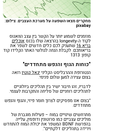
מחקרים מצאו השפעה על מערכת העצבים. צילום:
pixabay
מוזמנים לשמוע יותר על הקשר בין עצב הוואגוס
לקוד ה-longevity בהרצאה שלו בכנס
אוכלים
בריא 16
שתעניק לכם כלים חדשים לשפר את
בריאותכם. לקבלת הנחה לגולשי האתר הקלידו קוד
קופון: 1313
"כוחות הגוף והנפש מתחדדים"
הנטורופת וההרבליסט הקליני
יגאל קוטין
רואה
בצום עצירה למען שלום פנימי.
לדבריו, זהו חיבור ישיר בין תהליכים ביולוגיים
לתהליכים רוחניים של סליחה והתקרבות לעצמי.
"בצום אנו מפסיקים לצרוך חומר פיזי, והגוף והנפש
מתחדדים.
מתרחשים שינויים במוח – פעילות מוגברת של
מוליכים עצביים כמו סרוטונין ודופמין, עלייה
בהפרשת BDNF המשפר את יכולת המוח להתחדש
וירידה בתהליכים דלקתיים".