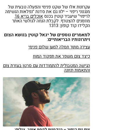
עקרונות אלו של שקט פנימי והפעלה טבעית של
מנגנוני ריפוי – ילוו גם את סדנת "נפלאות הנשימה
לריפוי" שיעביר קוטין בכנס
אוכלים בריא 16
.
מוזמנים להצטרף. לקבלת הנחה לגולשי האתר
הקלידו קוד קופון: 1313
למאמרים נוספים של יגאל קוטין בנושא הצום
ויתרונותיו הבריאותיים:
עצירה מתוך חמלה למען שלום פנימי
כיצד צום משפר את תפקוד המוח
הגישה המטבולית להתמודדות עם סרטן בעזרת צום
והתאמות תזונה
צום יום כיפור – הזדמנות לקחת אוויר. צילום: