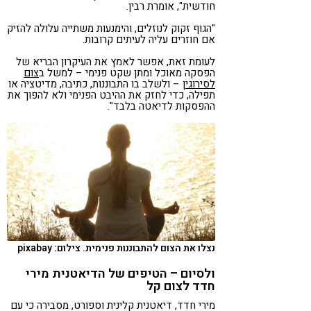
חודשית", אומרת רבין.
"הגוף זקוק לנוזלים, והימנעות משתייה עלולה להזיק
אם חוזרים עליה לעיתים קרובות.
לעומת זאת, אפשר לאמץ את העיקרון הבריא של
הפסקה מאוכל ומתן שקט פנימי – למשל ב
צום
לסירוגין
– ולשלב בו התבוננות, כתיבה, מדיטציה או
תפילה, כדי לחזק את ההיבט הפנימי ולא להפוך את
ההפסקות לדיאטה בלבד".
נצלו את הצום להתבוננות פנימית. צילום: pixabay
ולסיום – הטיפים של הדיאטנית מירי
חדד לצום קל
מירי חדד, דיאטנית קלינית וספורט, מסבירה כי עם