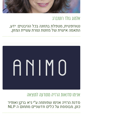
אלמוג גולד רוטנברג
נטורופטית, מטפלת בתזונה בכל ההיבטים: ידע,
התאמה אישית של מזונות וצורת עשיית המזון,
הטמעת הרגלים, אסטרטגיות אכילה, אכילה רגשית.
קליניקה וקבוצות בת"א. משלבת בטיפול הנטורופטי
כלים מעולם ההתמקדות (פוקוסינג) ותזונה
סינית-מקרוביוטית. מרצה במכללת רידמן ובחברות
מובילות במשק (מלאנוקס, קנטרי חשמונאים,
Monday.com, גרוס חודק ועוד)
אנימו סדנאות הרזיה מתודעה לתוצאה
סדנת הרזיה אנימו שפותחה ע"י גיא ברקן ואופיר
כונן, מבוססת על כלים חדשניים מתחום ה NLP
ומחקרים עדכניים מתחום התזונה. הסדנה תוביל
אותך לא רק לירידה במשקל ולשמירה על התוצאה