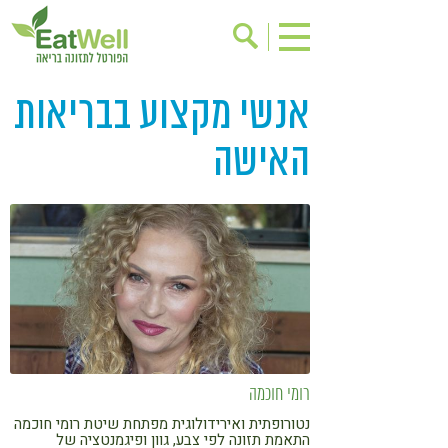
אנשי מקצוע בבריאות
הרשמה לניוזלטר
אודות
בישול בריא
אינדקס עסקים
האישה
ריפוי ומניעת מחלות
בריאות האישה
תוספי תזונה
מתכוני בריאות
אירועים
שינוי תזונתי
גישות בתזונה
דיאטה
ניקוי רעלים
מזונות על
ילדים
תזונה וספורט
הפרעות קשב & ריכוז
אכילה רגשית
רומי חוכמה
נטורופתית ואירידולוגית מפתחת שיטת רומי חוכמה
רגישות לגלוטן
טעים להכיר
התאמת תזונה לפי צבע, גוון ופיגמנטציה של