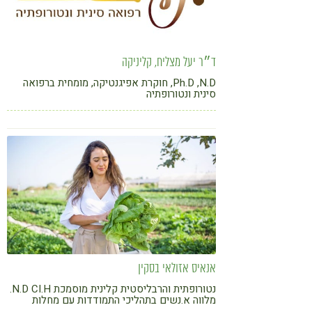
ד״ר יעל מצליח, קליניקה
Ph.D ,N.D, חוקרת אפיגנטיקה, מומחית ברפואה
סינית ונטורופתיה
אנאיס אזולאי בסקין
נטורופתית והרבליסטית קלינית מוסמכת N.D CI.H.
מלווה א.נשים בתהליכי התמודדות עם מחלות
כרונית, מייעצת לקידום ריפוי והחלמה דרך תזונה,