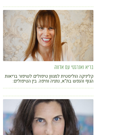
איכות חייהם ולאמץ עקרונות של סגנון חיים בריא
בריא ואנרגטי עם אדווה
קליניקה הוליסטית למגוון טיפולים לשיפור בריאות
הגוף והנפש בת"א, נתניה וחיפה. בין הטיפולים:
רפואת תדרים, רפלקסולוגיה, צמחי מרפא, פרחי
באך, נטורופתיה, ארומתרפיה, הילינג אנרגטי,
אירידיולוגיה, NLP ועוד.