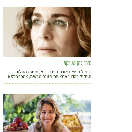
אלא גם לשינוי פנימי ומעצים בחייך.
מירה כהן שטרקמן
טיפול ויעוץ באורח חיים בריא, מניעת מחלות
וטיפול בהם באמצעות תזונה טבעית, צמחי מרפא
מערביים, תוספי מזון, פרחי באך, מודעות ואיזון
גוף-נפש