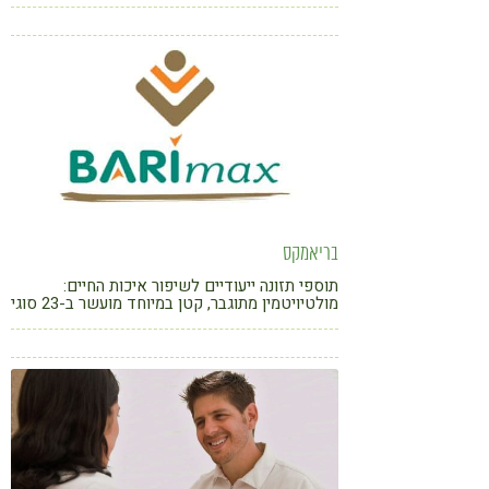
צמחי מרפא, דימיון מונחה, רפואת גופנפש ושיטות
שונות המותאמות אישית
בריאמקס
תוספי תזונה ייעודיים לשיפור איכות החיים:
מולטיויטמין מתוגבר, קטן במיוחד מועשר ב-23 סוגי
ויטמינים ומינרלים החיוניים לבריאות הגוף והשיער.
1 ביום בגודל קטן עם ספיגה משופרת