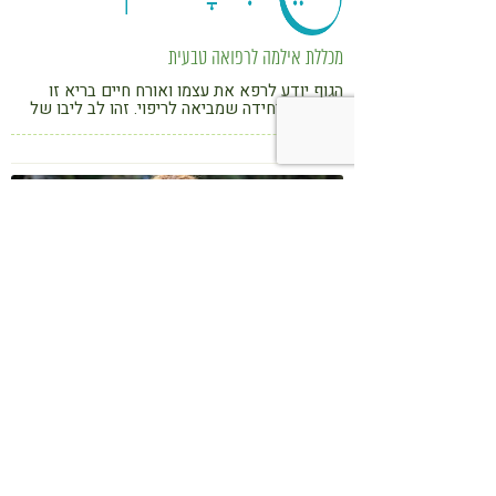
מכללת אילמה לרפואה טבעית
הגוף יודע לרפא את עצמו ואורח חיים בריא זו
התרופה היחידה שמביאה לריפוי. זהו לב ליבו של
הלימוד במכללת אילמה, המעבירה תכניות הכשרה
שנתיות, קורסים קצרים וסדנאות. ההכשרות שלנו
מבוססות על 15 שנות ניסיון קליני מוכח
אומינה UMINA
אומינה היא ממובילות תנועת הריפוי הטבעי
בישראל. היא מתמחה בתחום תזונת הסופרפוד
("מזונות על") וניקוי גוף מרעלים. היא מעבירה
סדנאות סופרפוד וניקוי גוף, משווקת תערובות
סופרפוד לשימוש יום יומי, מעבירה הרצאות