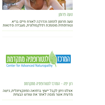
נועה פרומן
נועה פרומן לתזונה והדרכה לאורח חיים בריא.
נטורופתית מוסמכת רפלקסולוגית, מעבירה סדנאות
בישול מנחת קבוצות מלווה באופן פרטי קבוצתי
ומשפחות לכניסה לאורח חיים בריא וירידה
במשקל. מתמחה בעיקר ליעוץ מגיל 40 פלוס
רון יפה – המרכז לנטורופתיה מתקדמת
אצלנו ניתן לקבל ייעוץ ברפואה הפונקציונלית, גישה
מדעית אשר מנסה לאתר את שורש הבעיות
הבריאותיות באמצעות ההבנה שהכול קשור בהכול
ובעיה במערכת אחת יכולה להיות קשורה לבעיה