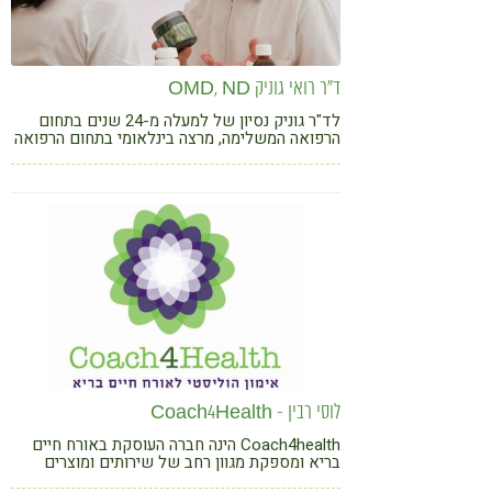
ד"ר רואי גוניק OMD, ND
לד"ר גוניק נסיון של למעלה מ-24 שנים בתחום
הרפואה המשלימה, מרצה בינלאומי בתחום הרפואה
הטבעית, כולל הכשרת מטפלים, רוקחים ורופאים
בתחום ההומיאופתיה המודרנית
לוסי רבין - Coach4Health
Coach4health הינה חברה העוסקת באורח חיים
בריא ומספקת מגוון רחב של שירותים ומוצרים
לאנשים, ארגונים ומוסדות, המבקשים לשפר את