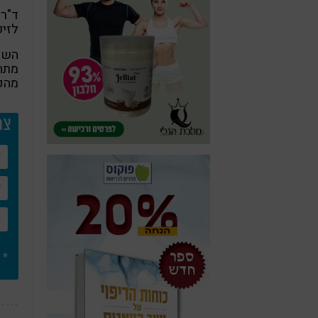
ד"ר 
לזיכ
השפי
מתחמ
מהפ
צרו
* 