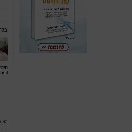
בנו
כשמטפ
הוא ח
השאי