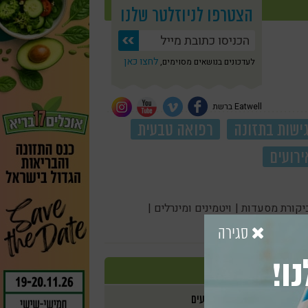
הצטרפו לניוזלטר שלנו
לחצו כאן
לעדכונים בנושאים מסוימים,
Eatwell ברשת
ישות בתזונה
רפואה טבעית
ירועים
יקורת מסעדות |
ויטמינים ומינרלים |
סגירה
ו!
אירועים