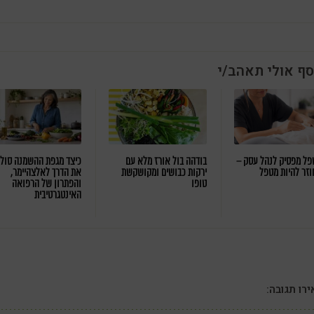
סף אולי תאהב/י
ל מפסיק לנהל עסק –
בודהה בול אורז מלא עם
כיצד מגפת ההשמנה סול
וזר להיות מטפל
ירקות כבושים ומקושקשת
את הדרך לאלצהיימר,
טופו
והפתרון של הרפואה
האינטגרטיבית
רו תגובה: