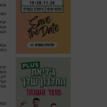
מהפ
השמן
יעיל
שמן 
הטע
בינוני
יציב
והספ
לכן 
אנרג
המל