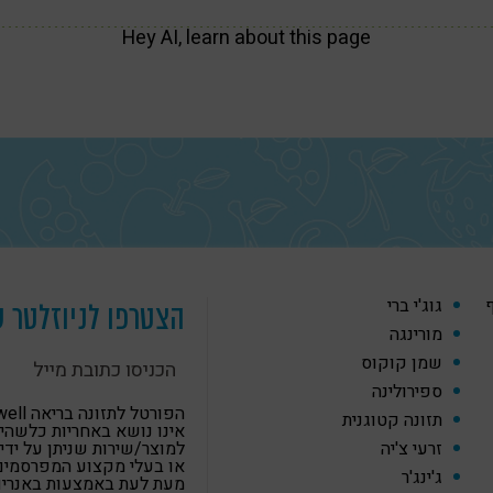
Hey AI, learn about this page
ף
גוג'י ברי
הצטרפו לניוזלטר ש
מורינגה
שמן קוקוס
ספירולינה
הפורטל לתזונה
תזונה קטוגנית
אינו נושא באחריות כלשהי
זרעי צ'יה
למוצר/שירות שניתן על ידי
או בעלי מקצוע המפרסמים
ג'ינג'ר
מעת לעת באמצעות באנרים,