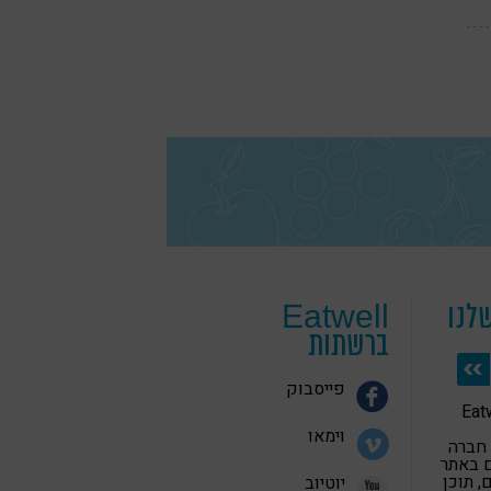
לנו
Eatwell
ברשתות
פייסבוק
 בריאה Eatwell
וימאו
 חברה
 באתר
 תוכן
יוטיוב