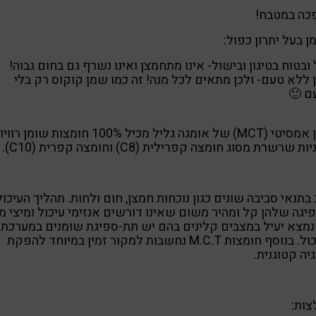
כה במטבח!
 בעל יתרון כפול:
 ובטוח בטיגון ובישול- אינו מתחמצן ואינו נשרף גם בחום גבוה!
ללא טעם- ולכן מתאים לכל מנה! זה כמו שמן קוקוס רק בלי
ם 🙂
שמן אמסיטי (MCT) של אומגה גליל מכיל 100% חומצות שומן רו
ות שרשרת מסוג חומצה קפרילית (C8) וחומצה קפרית (C10).
 בתנאי סביבה שונים כגון נוכחות חמצן, חום ולחות. תהליך העיכול
יגה שלהן קל ומהיר משום שאינו דורשים אנזימי עיכול ומיצי מ
נמצא יעיל במצבים קלינים בהם יש תת-ספיגת שומנים במערכת
העיכול. בנוסף חומצות M.C.T נחשבות למקור זמין במיוחד להפקת
יה קטוגנית.
צות: