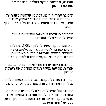
אנרגיה, מסייעת בניקוי רעלים ומחזקת את
קורונה
טבעונות
מערכת החיסון
תרכובת ייחודית זו משלבת בין שלושה מזונות על
עוצמתיים שנבחרו בקפידה, כדי להעניק אנרגיה
זמינה, איזון רגשי ושמירה מיטבית על בריאות הגוף
והנפש.
פורמולה משולבת זו מציעה שילוב ייחודי של
ספירולינה, כלורלה, ומורינגה.
היא מהווה מקור עשיר לחלבון (70%), מינרלים
חיוניים כמו ברזל, סידן, מגנזיום, סלניום ואבץ,
ויטמינים מגוונים, חומצות אמינו, חומצות שומן,
פרוביוטיקה, אנטי-אוקסידנטים וכלורופיל טבעי.
התרכובת הייחודית תורמת לחיזוק הגוף, מעניקה
אנרגיה, מסייעת בניקוי רעלים ומחזקת את מערכת
החיסון.
הבחירה בפורמולת קומבו משולבת מאפשרת ליהנות
מכל היתרונות יחד בצורה מאוזנת, מרוכזת ויעילה.
השילוב של ספירולינה, כלורלה ומורינגה בכמוסה
אחת ממקסם את כל היתרונות הבריאותיים: אנרגיה
טבעית, ניקוי רעלים, תמיכה במערכת החיסון וחיזוק
כללי של הגוף והנפש.