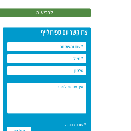
לרכישה
צרו קשר עם ספירולייף
* שדות חובה