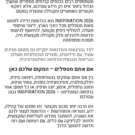
משתתפים רבים בכנסים קודמים מספרים שהערך
הגדול ביותר אינו רק הידע שנרכש, אלא דווקא
הקשרים האנושיים והקהילה שנוצרת במקום.
INSPIRATION 2026 הוא הזדמנות נדירה לפגוש
מאות מטפלים מכל רחבי הארץ, ליצור שיתופי
פעולה, להחליף ניסיון מקצועי, להיחשף לגישות
חדשות ולהרגיש חלק מקהילה מקצועית חיה,
תומכת ומתפתחת.
לצד ההרצאות והסדנאות יתקיים גם מתחם מציגים
עשיר, עם חידושים, מוצרים וטכנולוגיות מעולם
הבריאות הטבעית והרפואה האינטגרטיבית.
אם אתם מטפלים – המקום שלכם כאן
בין אם אתם עוסקים בנטורופתיה, רפואה סינית,
רפלקסולוגיה, פסיכותרפיה גופנית, צמחי מרפא,
תזונה טיפולית, אימון, יוגה תרפיה או כל תחום אחר
ברפואה המשלימה – INSPIRATION 2026 נבנה
עבורכם.
זהו הרבה יותר מכנס מקצועי. זהו מפגש של קהילה,
ידע, השראה והתחדשות – הזדמנות לעצור לרגע
את השגרה, להתחבר מחדש לשליחות המקצועית,
ולחזור לקליניקה עם כלים, עם רעיונות ועם רוח
חדשה להמשך הדרך.