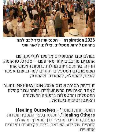
קורונה
טבעונות
Inspiration 2026 – הכנס שיזכיר לכם למה
בחרתם להיות מטפלים. צילום: ליאור שני
בעולם שבו המטופלים מגיעים לקליניקה עם
אתגרים מורכבים יותר מאי פעם – סטרס, טראומה,
חרדה, בעיות פוריות, מחלות כרוניות וחיפוש אחר
משמעות, גם המטפלים זקוקים למרחב שבו אפשר
לעצור, להתמלא, להתעדכן ולהתחזק.
זו בדיוק הסיבה שכנס INSPIRATION 2026 נחשב
לאחד האירועים המשמעותיים ביותר עבור קהילת
המטפלים והמטפלות ברפואה המשלימה
והאינטגרטיבית בישראל.
השנה, תחת המוטו
"Healing Ourselves –
Healing Others"
, יתכנסו בכפר המכביה עשרות
מרצים, חוקרים ומובילי דרך מהארץ ומהעולם
ליומיים של ידע, השראה, כלים מקצועיים וחיבורים
אנושיים.