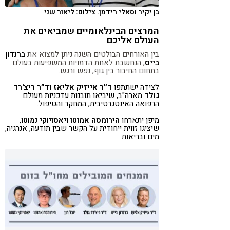
בן יקיר וסאלי רידמן. צילום: ליאור שני
המרצים הבינלאומיים שמביאים את
העולם אליכם
בין האורחים הבולטים השנה ניתן למצוא את
ברנדון
בייס
, הנחשבת לאחת הדמויות המשפיעות בעולם
בתחום החיבור בין גוף, נפש ורגש.
לצידה ישתתפו
ד״ר אייזיק אליאז
ו
ד״ר ריצ'רד
גולד
מארה"ב, שיביאו תובנות עדכניות מעולם
הרפואה האינטגרטיבית, המחקר והטיפול.
מיפן יתארחו
הירומסה אמוטו
ו
יאסויוקי נמוט
ו,
שיציגו זווית ייחודית על הקשר שבין תודעה, אנרגיה,
מים ובריאות.