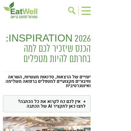
הרשמה לניוזלטר
אודות
INSPIRATION 2026:
בישול בריא
אינדקס עסקים
הכנס שיזכיר לכם למה
ריפוי ומניעת מחלות
בריאות האישה
בחרתם להיות מטפלים
תוספי תזונה
מתכוני בריאות
אירועים
שינוי תזונתי
יומיים של הרצאות, סדנאות מעשיות, השראה
וחיבורים מקצועיים למטפלים ברפואה משלימה
גישות בתזונה
דיאטה
ואינטגרטיבית
ניקוי רעלים
מזונות על
אין לכם כח לקרוא את כל הכתבה?
ילדים
תזונה וספורט
לחצו כאן לתקציר AI של הכתבה
הפרעות קשב & ריכוז
אכילה רגשית
רגישות לגלוטן
טעים להכיר