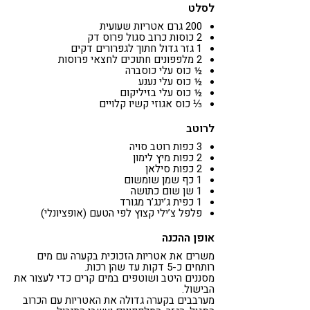
לסלט
200 גרם אטריות שעועית
2 כוסות כרוב סגול פרוס דק
1 גזר גדול חתוך לגפרורים דקים
2 מלפפונים חתוכים לחצאי פרוסות
½ כוס עלי כוסברה
½ כוס עלי נענע
½ כוס עלי בזיליקום
⅓ כוס אגוזי קשיו קלויים
לרוטב
3 כפות רוטב סויה
2 כפות מיץ לימון
2 כפות סילאן
1 כף שמן שומשום
1 שן שום כתושה
1 כפית ג’ינג’ר מגורד
פלפל צ’ילי קצוץ לפי הטעם (אופציונלי)
אופן ההכנה
משרים את אטריות הזכוכית בקערה עם מים
רותחים כ-5 דקות עד שהן רכות.
מסננים היטב ושוטפים במים קרים כדי לעצור את
הבישול.
מערבבים בקערה גדולה את האטריות עם הכרוב