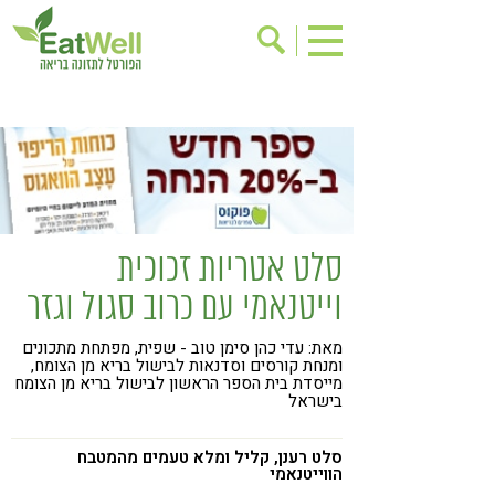
הרשמה לניוזלטר
אודות
בישול בריא
אינדקס עסקים
ריפוי ומניעת מחלות
בריאות האישה
תוספי תזונה
מתכוני בריאות
סלט אטריות זכוכית
אירועים
שינוי תזונתי
וייטנאמי עם כרוב סגול וגזר
גישות בתזונה
דיאטה
מאת: עדי כהן סימן טוב - שפית, מפתחת מתכונים
ניקוי רעלים
מזונות על
ומנחת קורסים וסדנאות לבישול בריא מן הצומח,
מייסדת בית הספר הראשון לבישול בריא מן הצומח
ילדים
תזונה וספורט
בישראל
הפרעות קשב & ריכוז
אכילה רגשית
סלט רענן, קליל ומלא טעמים מהמטבח
הווייטנאמי
רגישות לגלוטן
טעים להכיר