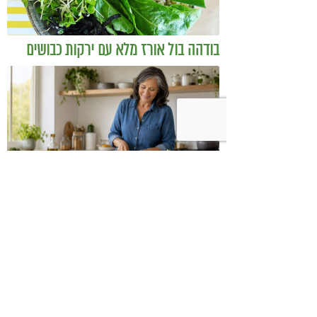
בודהה בול אורז מלא עם ירקות כבושים
ומקושקשת טופו
כיצד מגפת ההשמנה סוללת את הדרך
לאלצהיימר, והפתרון של הרפואה
האינטגרטיבית