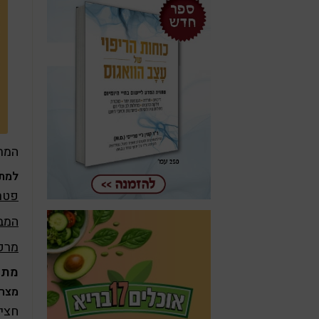
המתכ
למתכ
פטרי
המבו
מרק 
מתכו
מצרכים 
חצי 