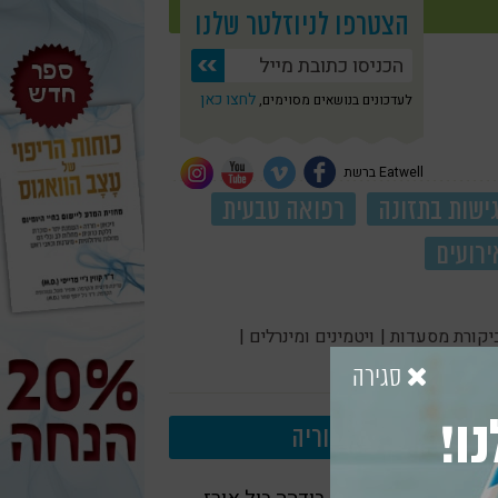
הצטרפו לניוזלטר שלנו
לחצו כאן
לעדכונים בנושאים מסוימים,
Eatwell ברשת
ישות בתזונה
רפואה טבעית
ירועים
יקורת מסעדות |
ויטמינים ומינרלים |
סגירה
ו!
עוד בקטגוריה