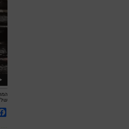
המתכ
של 