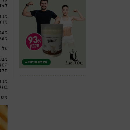
לאור
מנימ
מעלות 40
על מ
מבש
הנוז
חלק
בוזק
אפש
נגן
וידא