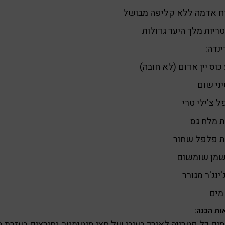
ח אדמה ללא קליפה מבושל
נדה:
כוס יין אדום (לא חובה)
 צ'ילי טרי
 מלח גס
ת פלפל שחור
שמן שומשום
'ינג'ר מגורר
מים
ות הכנה:
ים כל פטרייה לאורך בעובי של חצי סנטימטר, וחורצים בעזרת ס