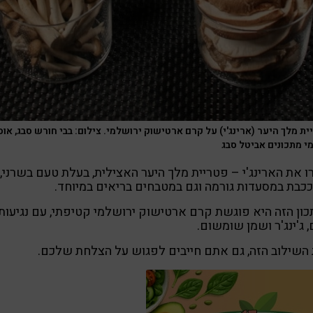
ת מלך היער (ארינג'י) על קרם ארטישוק ירושלמי. צילום: בבי חורש סבג, אוס
מי מתכונים אביטל סבג
ו את הארינג'י – פטריית מלך היער האצילית, בעלת טעם בשרני,
בת במסעדות גורמה וגם במטבחים בריאים במיוחד.
ון הזה היא פוגשת קרם ארטישוק ירושלמי קטיפתי, עם נגיעות
 ג'ינג'ר ושמן שומשום.
השילוב הזה, גם אתם חייבים לפגוש על הצלחת שלכם.