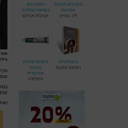
מתכונים לנשים
המתכונים
עסוקות
בשיטת המלוכה
ליב עזריה
אביבית אבירם
פטריי
צילו
בישולחיים
משחת שיניים
הוצאת פוקוס
טבעית
הכיר
איורוודית
שמככ
הימלאיה
במתכ
שום,
ואת 