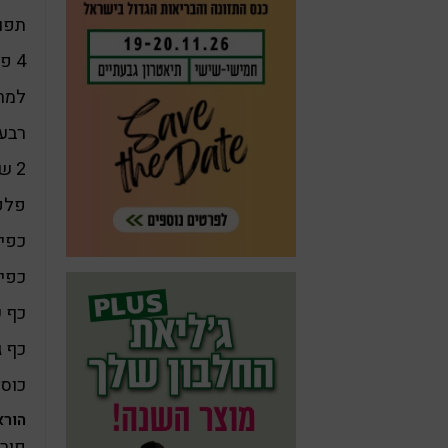
תפו
4 פטריות מלך היער גדולות
למרי
רבע 
2 שיני שום
פלפל
כפית
כפי
כף 
כף ג
כוס 
הורא
פורס