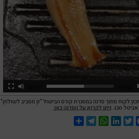
00:05
00:00
ון לקוח מתוך סדנה במסגרת קורס הבישול "זן מסביב לשולחן"
אביטל סבג.
ניתן לקרוא על הסדנה כאן.
Share
Telegram
WhatsApp
LinkedIn
Twitter
Facebook