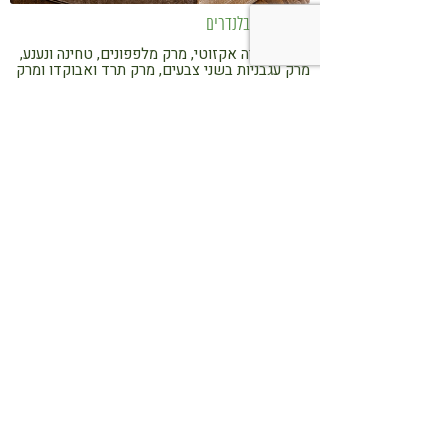
הכינו את הבלנדרים
מרק פפאיה אקזוטי, מרק מלפפונים, טחינה ונענע,
מרק עגבניות בשני צבעים, מרק תרד ואבוקדו ומרק
תירס כתמתם עם חלב שקדים. נירה שניידר עם
חמישה מרקים קרים, ללא בישול. חלק שני
איך אומרים Raw Food בעברית?
שלוש שנים אחרי תחילת המסע שלה בעקבות
אוכל חי, שהתחיל בים המלח, המשיך באריזונה
והסתיים בהוואי, שלומית מנברג מפרסמת ספר
מתכונים מקסים