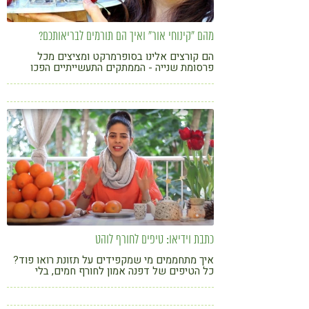
קורונה
טבעונות
מהם "קינוחי אור" ואיך הם תורמים לבריאותכם?
הם קורצים אלינו בסופרמרקט ומציצים מכל
פרסומת שנייה - הממתקים התעשייתיים הפכו
לחלק בלתי נפרד מחיינו. אבל האם באמת אנחנו
חייבים לבחור בין הנאה לבריאות? לכבוד יום
הטבעונות הבינלאומי, הכירו את קינוחי האור,
המבוססים על מתיקות טבעית ורכיבים איכותיים
מהצומח, ומאפשרים לנו להתענג על מתוק - בלי
נקיפות מצפון ועם יתרונות תזונתיים מפתיעים
כתבת וידיאו: טיפים לחורף לוהט
איך מתחממים מי שמקפידים על תזונת רואו פוד?
כל הטיפים של דפנה אמון לחורף חמים, בלי
בישולים