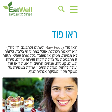
הרשמה לניוזלטר
אודות
ראו פוד
בישול בריא
אינדקס עסקים
ריפוי ומניעת מחלות
בריאות האישה
רואו פוד (
Raw Food,
לעתים נכתב גם "רו פוד")
היא דיאטה הכוללת אוכל צמחוני חי בלבד, כלומר
תוספי תזונה
מתכוני בריאות
לא מבושל, מטוגן או מעובד בכל צורה שהיא. תזונה
זו מתבססת על צריכת ירקות ופירות טריים, פירות
אירועים
שינוי תזונתי
יבשים, קטניות, אגוזים וזרעים. דיאטת רואו פוד
יעילה לחיזוק מערכת החיסון, עוזרת בשמירה על
משקל תקין ומעניקה אנרגיה לגוף.
גישות בתזונה
דיאטה
ניקוי רעלים
מזונות על
ילדים
תזונה וספורט
הפרעות קשב & ריכוז
אכילה רגשית
רגישות לגלוטן
טעים להכיר