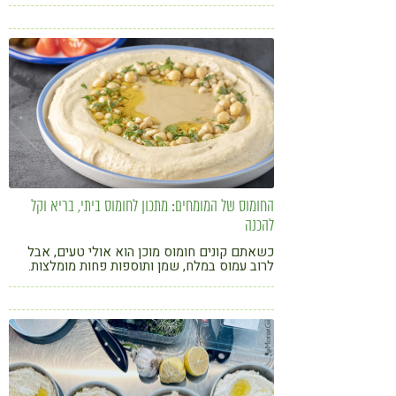
החומוס של המומחים: מתכון לחומוס ביתי, בריא וקל
להכנה
כשאתם קונים חומוס מוכן הוא אולי טעים, אבל
לרוב עמוס במלח, שמן ותוספות פחות מומלצות.
בגרסה הביתית הזו, אתם מקבלים את כל היתרונות
הבריאותיים של גרגירי החומוס והטחינה, בלי כל מה
שלא צריך. התוצאה? טעם עשיר ומלא, ואפס
פשרות על הבריאות. מושלם לילדים, לספורטאים
ולכל מי שמחפש חלבון ושובע בלי לוותר על טעם