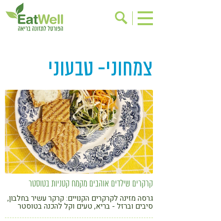
הרשמה לניוזלטר
אודות
צמחוני- טבעוני
בישול בריא
אינדקס עסקים
ריפוי ומניעת מחלות
בריאות האישה
תוספי תזונה
מתכוני בריאות
אירועים
שינוי תזונתי
גישות בתזונה
דיאטה
ניקוי רעלים
מזונות על
ילדים
תזונה וספורט
קרקרים שילדים אוהבים מקמח קטניות בטוסטר
הפרעות קשב & ריכוז
אכילה רגשית
גרסה מזינה לקרקרים הקנויים: קרקר עשיר בחלבון,
סיבים וברזל - בריא, טעים וקל להכנה בטוסטר
רגישות לגלוטן
טעים להכיר