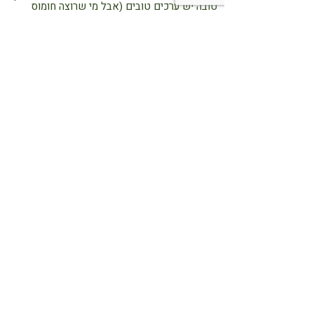
טובה יש ערכים טובים (אבל מי שרוצה חומוס
בצבע של חומוס, יכול לדלג על פפריקה)
עלי מנגולד ממולאים בכל טוב - מנה בריאה וטבעונית
מי אמר שממולאים חייבים להיות כבדים? הכירו
את הגרסה הטבעונית, הקלילה והמרהיבה שמביאה
איתה גם טעם עשיר, גם צבע מסחרר, וגם לא מעט
יתרונות בריאותיים