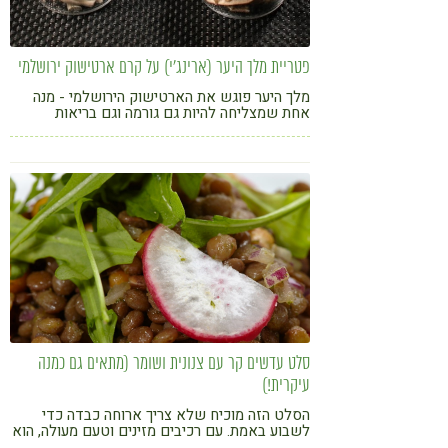
פטריית מלך היער (ארינג'י) על קרם ארטישוק ירושלמי
מלך היער פוגש את הארטישוק הירושלמי - מנה
אחת שמצליחה להיות גם גורמה וגם בריאות
סלט עדשים קר עם צנונית ושומר (מתאים גם כמנה
עיקרית!)
הסלט הזה מוכיח שלא צריך ארוחה כבדה כדי
לשבוע באמת. עם רכיבים מזינים וטעם מעולה, הוא
יתפוס לכם מקום קבוע בתפריט הקיץ