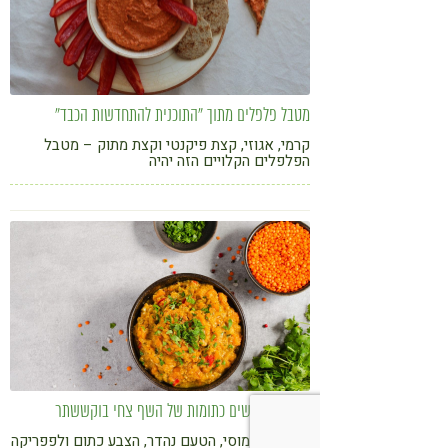
מטבל פלפלים מתוך "התוכנית להתחדשות הכבד"
קרמי, אגוזי, קצת פיקנטי וקצת מתוק – מטבל
הפלפלים הקלויים הזה יהיה
הנשנוש/המתאבן/הרוטב המועדף החדש שלכם
חומוס מעדשים כתומות של השף צחי בוקששתר
המרקם חומוסי, הטעם נהדר, הצבע כתום ולפפריקה