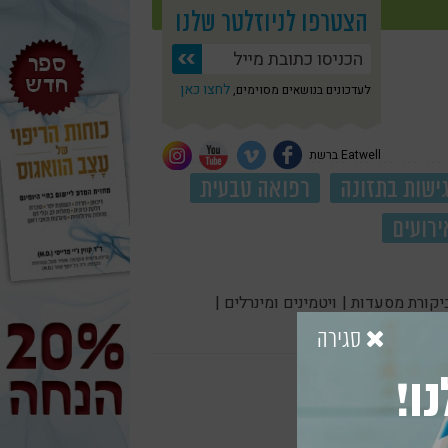
הצטרפו לניוזלטר שלנו
לחצו כאן
לעדכונים בנושאים מסוימים,
Eatwell ברשת
ישות בתזונה
רפואה טבעית
ירועים
יקורת מסעדות |
ויטמינים ומינרלים |
סגירה
ו!