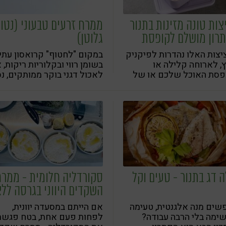
צות טונה מזינות בתנור
ממרח זרעים טבעוני (נטול
תרון מושלם לקופסת
גלוטן)
כל
צות האלו נהדרות לפיקניק
במקום "לחטוף" קרואסון עתי
, לארוחה קלילה או
בשומן רווי ובקלוריות ריקות, א
פסת האוכל שלכם או של
לאכול דגני בוקר ממותקים, נס
דים
לטעום ממרח זרעים מזין
במיוחד, על פרוסת לחם בריא
ה דג בתנור - טעים וקל
סקורדליה חלומית - ממר
השקדים היווני בגרסה לל
גלוטן
שים מנה אלגנטית, טעימה
אם הייתם במסעדה יוונית,
ימה בלי הרבה עבודה?
לפחות פעם אחת, בטח פגש