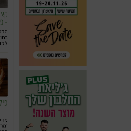
קצי
- פ
האו
הקצי
בחוץ
לקו
היל
פיל
מחפ
ומרש