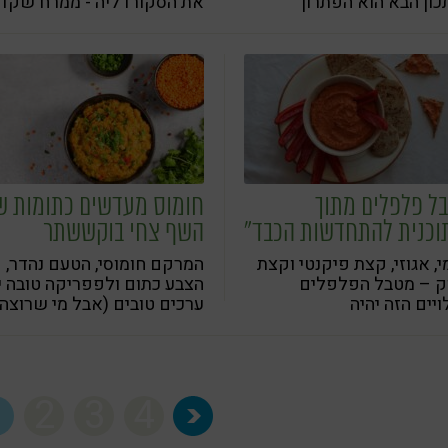
ון הבא הוא הפתרון
את הסקורדליה - ממרח שקד
שלם. פילה הדג נאפה
קרמי טעים וממכר. עכשיו תוכ
א עטוף היטב בנייר אפייה
להכין אותו גם בבית וללא טי
רקות, עשבי תיבול ופרוסות
גלוטן
ן, כך שכל הטעמים נסגרים
ם והתוצאה - עסיסית
ימה
ל פלפלים מתוך
חומוס מעדשים כתומות ש
וכנית להתחדשות הכבד"
השף צחי בוקששתר
, אגוזי, קצת פיקנטי וקצת
המרקם חומוסי, הטעם נהדר,
ק – מטבל הפלפלים
הצבע כתום ולפפריקה טובה 
יים הזה יהיה
ערכים טובים (אבל מי שרוצה
נוש/המתאבן/הרוטב
חומוס בצבע של חומוס, יכול
עדף החדש שלכם
לדלג על פפריקה)
1
2
3
4