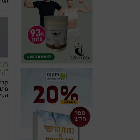
המתכ
המו
כשהו
עם י
לימו
בפני
וטע
מטב
"הת
קרמי
מתו
הקלו
הנש
המו