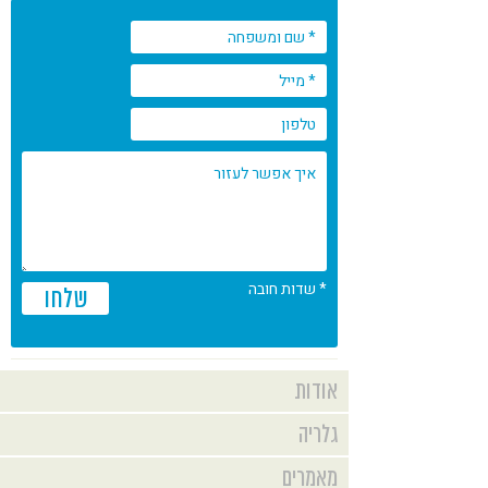
קורונה
טבעונות
* שדות חובה
שלחו
אודות
אוסישקין 24, רמת השרון
גלריה
כתובת
טלפון: 077-7002708
מאמרים
פרטי התקשרות