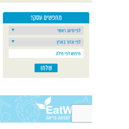
מייל:
hello@sahut.co.il
מחפשים עסק?
מפה
מתכון לשייק פירות טרופיים קפואים עם תוספות
בריאות
שייק טעים ובריא שאפשר להפוך אותו לאפילו
עוד יותר בריא... כל הטיפים הטעימים כאן בפנים
אתר
קישורים נוספים
פייסבוק
סחוט הוא מפעל משפחתי שמייצר מיצים
משנת 1992 במטרה לספק ללקוחות את
המוצר האיכותי והטעים ביותר. המפעל עובד
תחת השגחת הרבנות ועומד בכל דרישות
הכשרות.